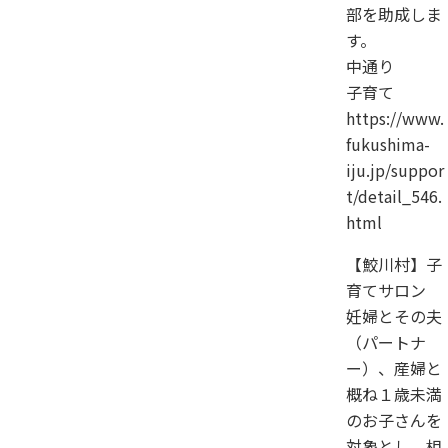
部を助成しま
す。
中通り
子育て
https://www.
fukushima-
iju.jp/suppor
t/detail_546.
html
【鮫川村】子
育てサロン
妊婦とその夫
（パートナ
ー）、産婦と
概ね１歳未満
のお子さんを
対象とし、相