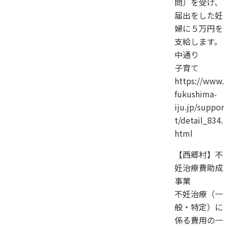
問）を受け、
届出をした妊
婦に５万円を
支給します。
中通り
子育て
https://www.
fukushima-
iju.jp/suppor
t/detail_834.
html
【西郷村】不
妊治療費助成
事業
不妊治療（一
般・特定）に
係る費用の一