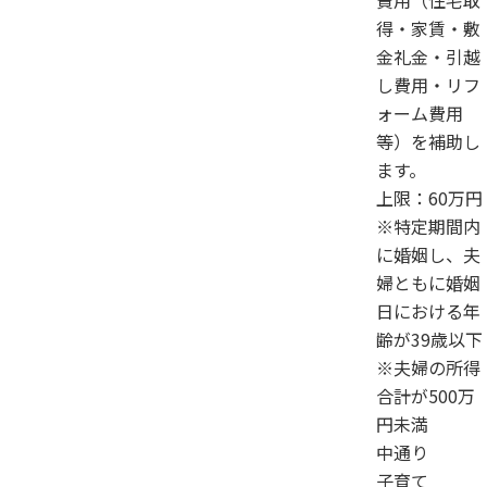
費用（住宅取
得・家賃・敷
金礼金・引越
し費用・リフ
ォーム費用
等）を補助し
ます。
上限：60万円
※特定期間内
に婚姻し、夫
婦ともに婚姻
日における年
齢が39歳以下
※夫婦の所得
合計が500万
円未満
中通り
子育て