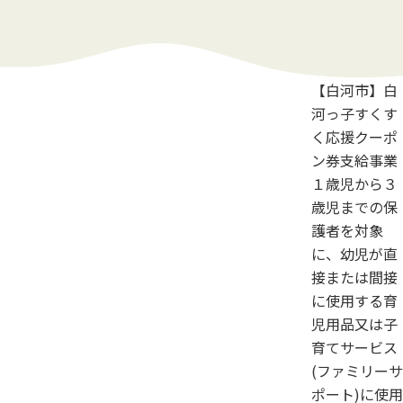
【白河市】白
河っ子すくす
く応援クーポ
ン券支給事業
１歳児から３
歳児までの保
護者を対象
に、幼児が直
接または間接
に使用する育
児用品又は子
育てサービス
(ファミリーサ
ポート)に使用