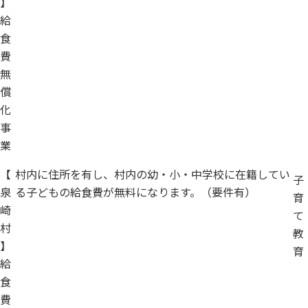
】
給
食
費
無
償
化
事
業
【
村内に住所を有し、村内の幼・小・中学校に在籍してい
子
泉
る子どもの給食費が無料になります。（要件有）
育
崎
て
村
教
】
育
給
食
費