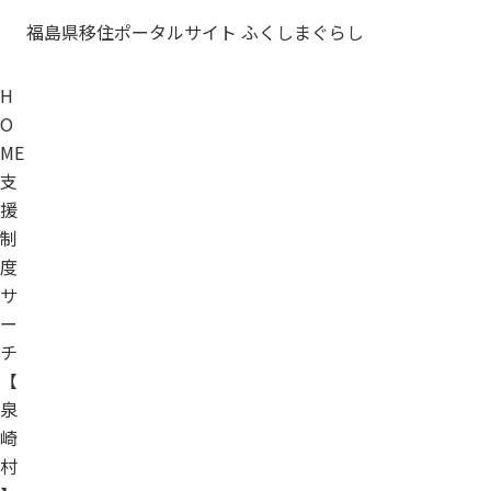
福島県移住ポータルサイト ふくしまぐらし
H
O
ME
支
援
制
度
サ
ー
チ
【
泉
崎
村