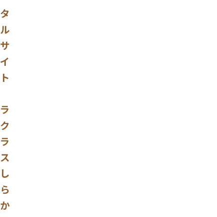
タ
ル
サ
イ
ト
ラ
ク
ラ
ス
し
ら
か