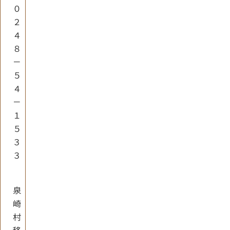
０
２
４
８
－
５
４
－
１
５
３
３
泉
崎
村