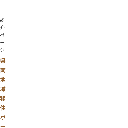
紹
介
ペ
ー
ジ
県
南
地
域
移
住
ポ
ー