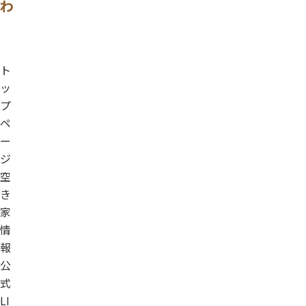
わ
ト
ッ
プ
ペ
ー
ジ
空
き
家
情
報
公
式
LI