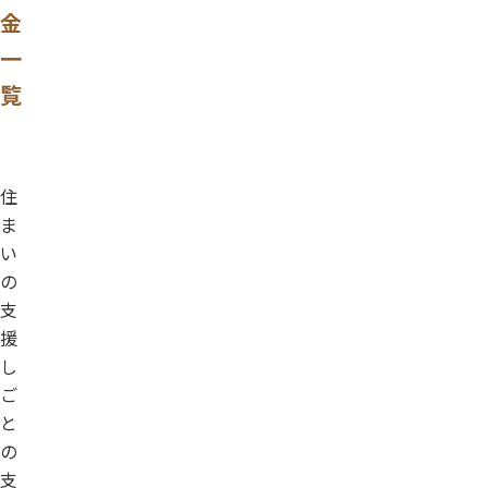
金
一
覧
住
ま
い
の
支
援
し
ご
と
の
支