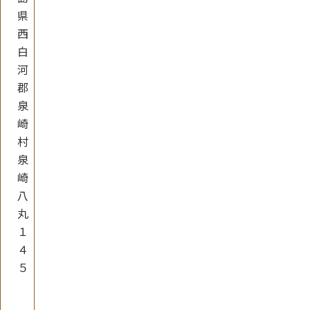
県
西
白
河
郡
泉
崎
村
泉
崎
八
丸
１
４
５