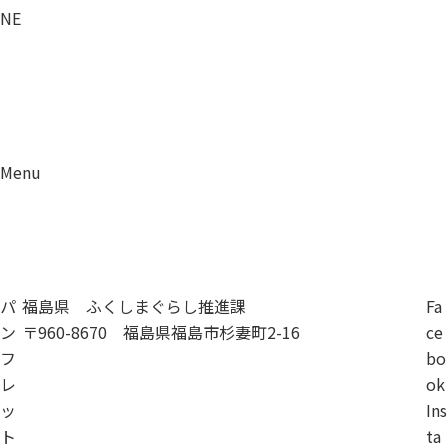
NE
Menu
資料請求
移住相談
パ
福島県 ふくしまぐらし推進課
Fa
ン
〒960-8670 福島県福島市杉妻町2-16
ce
フ
bo
レ
ok
ッ
Ins
ト
ta