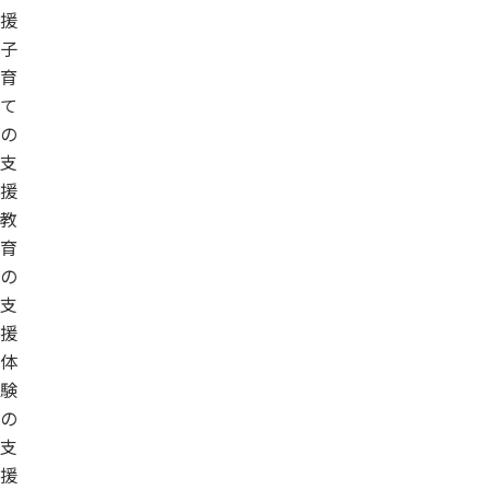
援
子
育
て
の
支
援
教
育
の
支
援
体
験
の
支
援