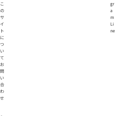
こ
gr
の
a
サ
m
イ
Li
ト
ne
に
つ
い
て
お
問
い
合
わ
せ