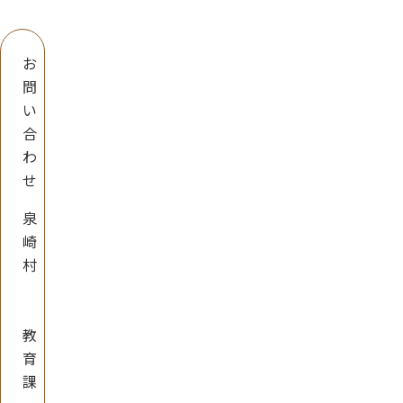
お
問
い
合
わ
せ
泉
崎
村
教
育
課