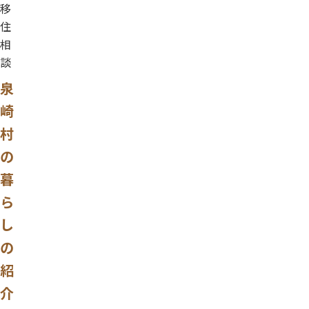
移
住
相
談
泉
崎
村
の
暮
ら
し
の
紹
介