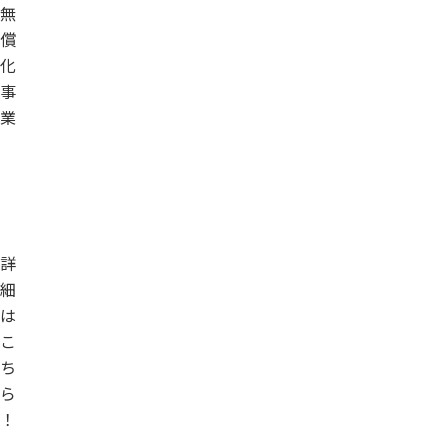
無
償
化
事
業
詳
細
は
こ
ち
ら
！