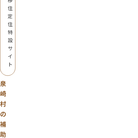
移
住
定
住
特
設
サ
イ
ト
泉
崎
村
の
補
助