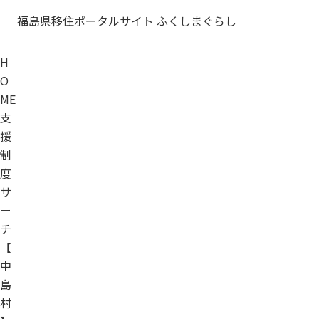
福島県移住ポータルサイト ふくしまぐらし
H
O
ME
支
援
制
度
サ
ー
チ
【
中
島
村