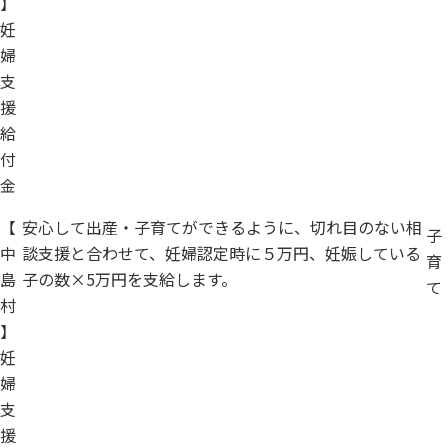
】
妊
婦
支
援
給
付
金
【
安心して出産・子育てができるように、切れ目のない相
子
中
談支援と合わせて、妊婦認定時に５万円、妊娠している
育
島
子の数×5万円を支給します。
て
村
】
妊
婦
支
援