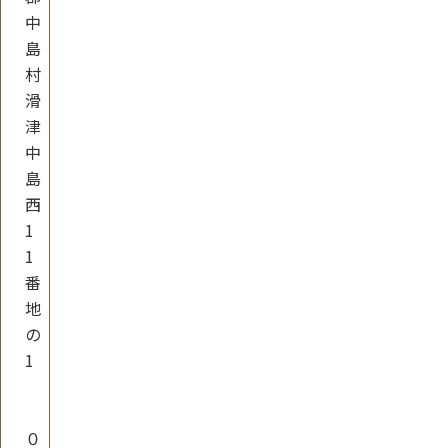
中
島
村
滑
津
中
島
西
1
1
番
地
の
1
０