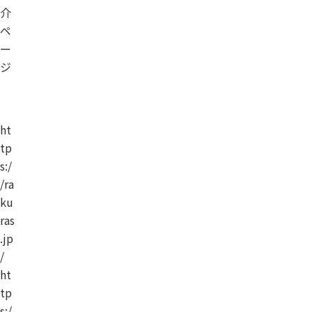
介
ペ
ー
ジ
ht
tp
s:/
/ra
ku
ras
.jp
/
ht
tp
s:/