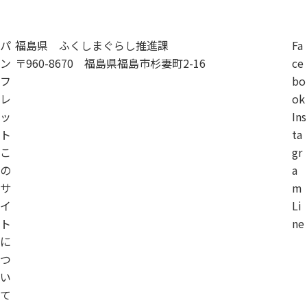
パ
福島県 ふくしまぐらし推進課
Fa
ン
〒960-8670 福島県福島市杉妻町2-16
ce
フ
bo
レ
ok
ッ
Ins
ト
ta
こ
gr
の
a
サ
m
イ
Li
ト
ne
に
つ
い
て