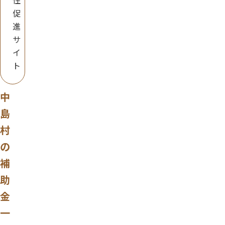
住
促
進
サ
イ
ト
中
島
村
の
補
助
金
一