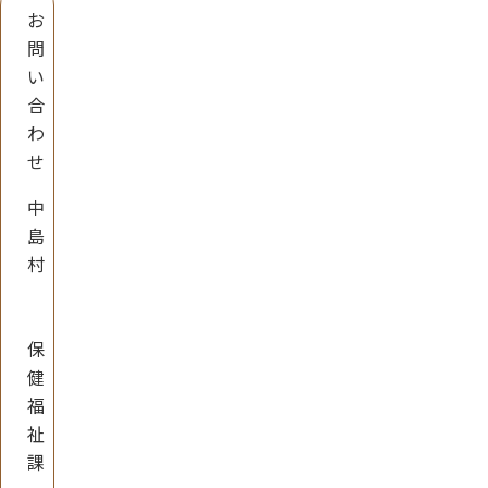
お
問
い
合
わ
せ
中
島
村
保
健
福
祉
課