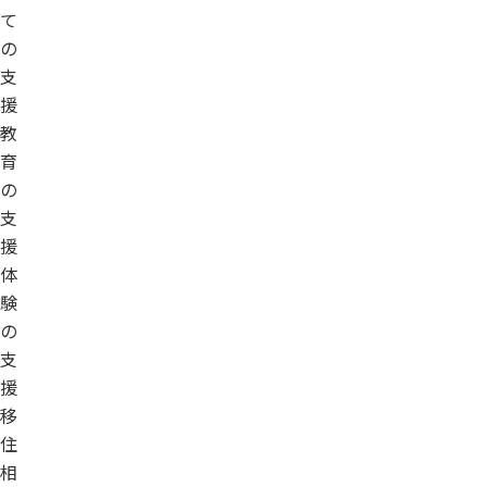
て
の
支
援
教
育
の
支
援
体
験
の
支
援
移
住
相