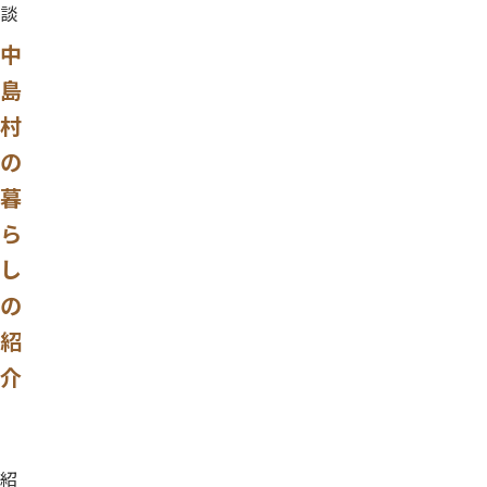
談
中
島
村
の
暮
ら
し
の
紹
介
紹