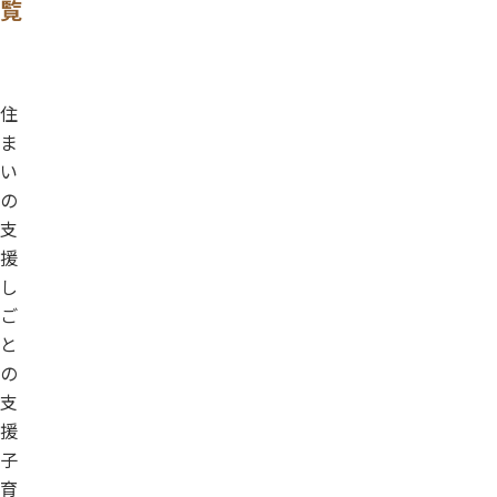
覧
住
ま
い
の
支
援
し
ご
と
の
支
援
子
育