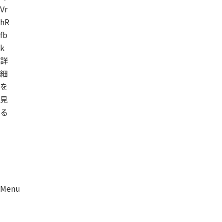
Vr
hR
fb
k
詳
細
を
見
る
Menu
資料請求
移住相談