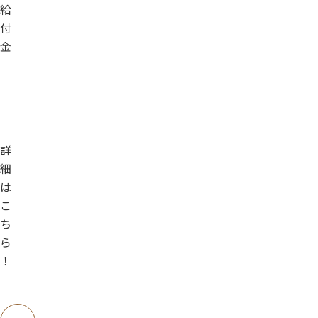
給
付
金
詳
細
は
こ
ち
ら
！