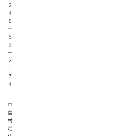
２
４
８
－
５
２
－
２
１
７
４
中
島
村
定