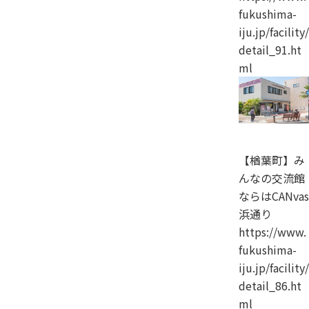
fukushima-
iju.jp/facility/
detail_91.ht
ml
【楢葉町】み
んなの交流館
ならはCANvas
浜通り
https://www.
fukushima-
iju.jp/facility/
detail_86.ht
ml