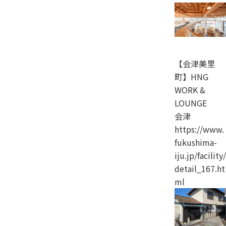
【会津美里
町】HNG
WORK &
LOUNGE
会津
https://www.
fukushima-
iju.jp/facility/
detail_167.ht
ml