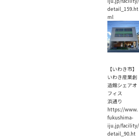
iju.jp/facility/
detail_159.ht
ml
【いわき市】
いわき産業創
造館シェアオ
フィス
浜通り
https://www.
fukushima-
iju.jp/facility/
detail_90.ht