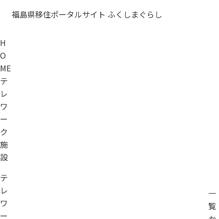
福島県移住ポータルサイト ふくしまぐらし
H
O
ME
テ
レ
ワ
ー
ク
施
設
テ
レ
一
ワ
覧
ー
か