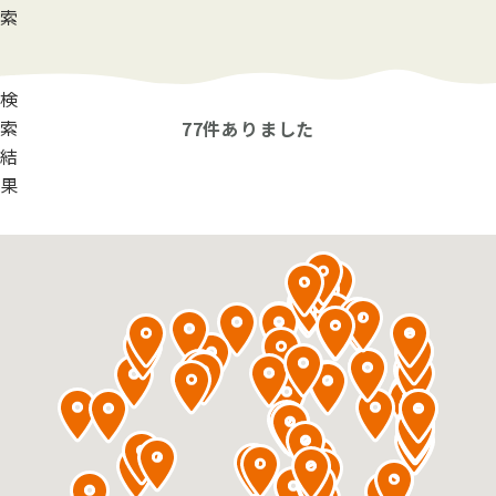
索
検
索
77
件ありました
結
果