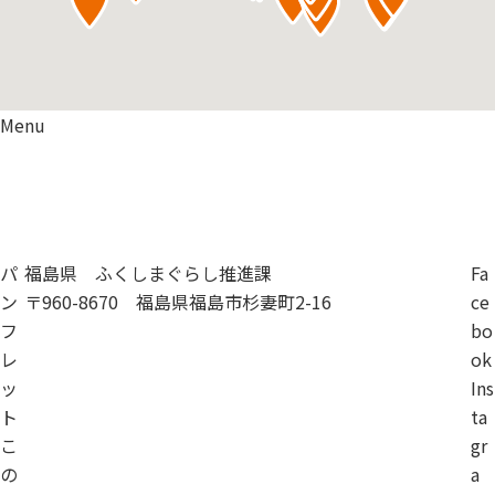
Menu
資料請求
移住相談
パ
福島県 ふくしまぐらし推進課
Fa
ン
〒960-8670 福島県福島市杉妻町2-16
ce
フ
bo
レ
ok
ッ
Ins
ト
ta
こ
gr
の
a