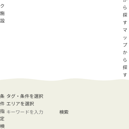
ク
ら
施
探
設
す
マ
ッ
プ
か
ら
探
す
条
タグ・条件を選択
件
エリアを選択
指
検索
定
検