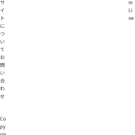
サ
m
イ
Li
ト
ne
に
つ
い
て
お
問
い
合
わ
せ
Co
py
rig