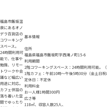
福島市飯坂温
泉にあるオノ
デラ百貨店の
基本情報
コワーキング
スペース。
住所
24時間利用可
福島県福島市飯坂町字西滝ノ町15-6
能で、仕事や
利用期間
勉強、リモー
2階コワーキングスペース：24時間利用可能。
トワークや会
1階カフェ：午前10時～午後5時30分（金土日祝
議など幅広い
定休日：不定休
用途に対応。
利用料金
カフェ併設の
お一人様1時間300円
落ち着いた空
広さ等
間でゆったり
118㎡、収容人数25人、