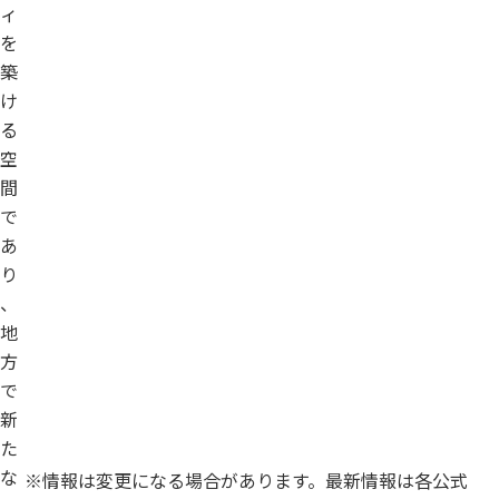
ィ
を
築
け
る
空
間
で
あ
り
、
地
方
で
新
た
な
※情報は変更になる場合があります。最新情報は各公式