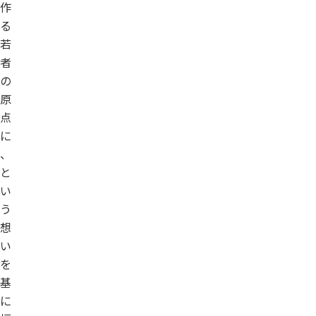
作
る
若
者
の
原
点
に
、
と
い
う
想
い
を
基
に