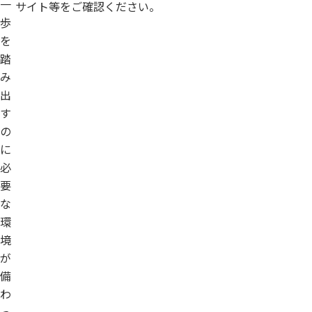
一
サイト等をご確認ください。
歩
を
踏
み
出
す
の
に
必
要
な
環
境
が
備
わ