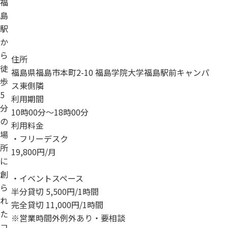
福
島
駅
か
ら
住所
徒
福島県福島市本町2-10 福島学院大学福島駅前キャンパ
歩
ス東側隣
5
利用期間
分
10時00分～18時00分
の
利用料金
場
・フリーデスク
所
19,800円/月
に
創
・イベントスペース
ら
半分貸切 5,500円/1時間
れ
完全貸切 11,000円/1時間
た
※営業時間外例外あり・要相談
コ