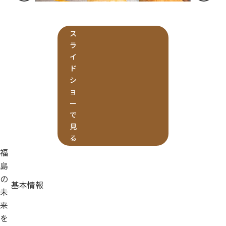
ス
ラ
イ
ド
シ
ョ
ー
で
見
る
福
島
の
基本情報
未
来
を