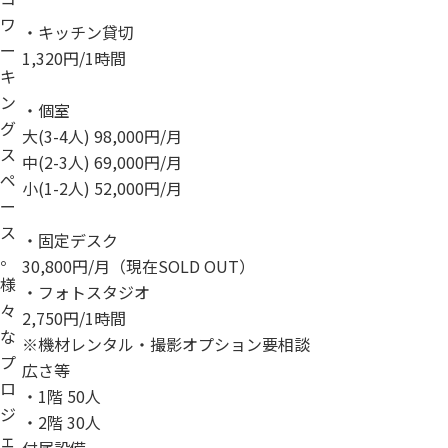
ワ
・キッチン貸切
ー
1,320円/1時間
キ
ン
・個室
グ
大(3-4人) 98,000円/月
ス
中(2-3人) 69,000円/月
ペ
小(1-2人) 52,000円/月
ー
ス
・固定デスク
。
30,800円/月（現在SOLD OUT）
様
・フォトスタジオ
々
2,750円/1時間
な
※機材レンタル・撮影オプション要相談
プ
広さ等
ロ
・1階 50人
ジ
・2階 30人
ェ
付属設備