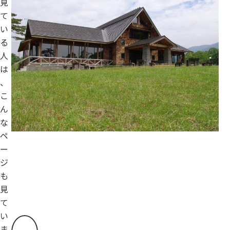
見
て
い
る
人
は
、
こ
ん
な
ペ
ー
ジ
も
見
て
い
ま