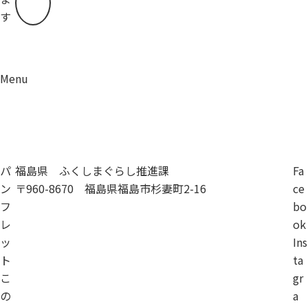
す
Menu
資料請求
移住相談
パ
福島県 ふくしまぐらし推進課
Fa
ン
〒960-8670 福島県福島市杉妻町2-16
ce
フ
bo
レ
ok
ッ
Ins
ト
ta
こ
gr
の
a