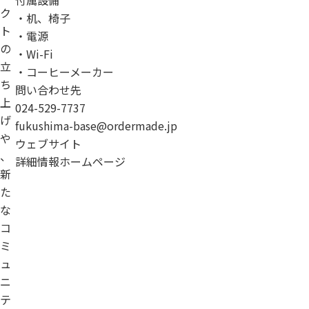
ク
・机、椅子
ト
・電源
の
・Wi-Fi
立
・コーヒーメーカー
ち
問い合わせ先
上
024-529-7737
げ
fukushima-base@ordermade.jp
や
ウェブサイト
、
詳細情報ホームページ
新
た
な
コ
ミ
ュ
ニ
テ