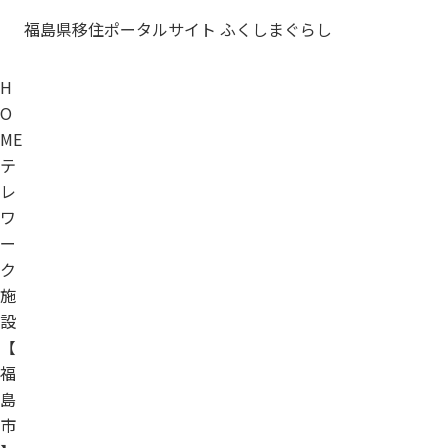
福島県移住ポータルサイト ふくしまぐらし
H
O
ME
テ
レ
ワ
ー
ク
施
設
【
福
島
市