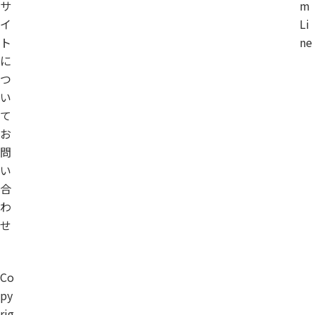
サ
m
イ
Li
ト
ne
に
つ
い
て
お
問
い
合
わ
せ
Co
py
rig