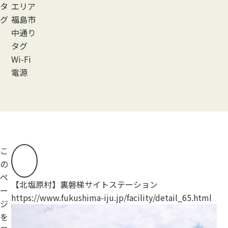
タ
エリア
グ
福島市
中通り
タグ
Wi-Fi
電源
こ
の
ペ
【北塩原村】裏磐梯サイトステーション
【
ー
https://www.fukushima-iju.jp/facility/detail_65.html
ht
ジ
を