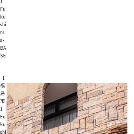
】
Fu
ku
shi
m
a-
BA
SE
【
福
島
市
】
Fu
ku
shi