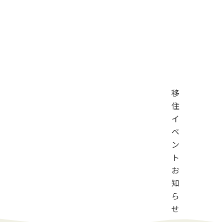
移
住
イ
ベ
ン
ト
お
知
ら
せ