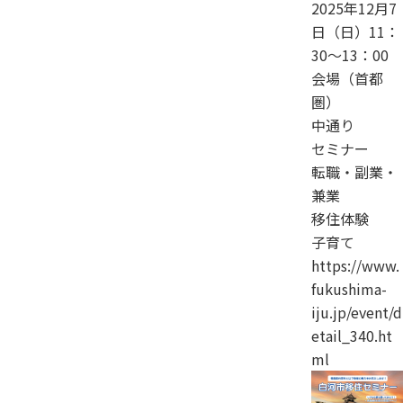
2025年12月7
日（日）11：
30～13：00
会場（首都
圏）
中通り
セミナー
転職・副業・
兼業
移住体験
子育て
https://www.
fukushima-
iju.jp/event/d
etail_340.ht
ml