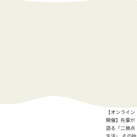
【オンライン
開催】先輩が
語る「二拠点
生活」 その始