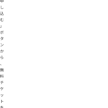
申
し
込
む
」
ボ
タ
ン
か
ら
、
無
料
チ
ケ
ッ
ト
を