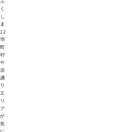
ふ
く
し
ま
12
市
町
村
や
浜
通
り
エ
リ
ア
が
気
に