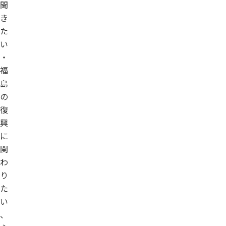
聞
き
た
い
・
福
島
の
復
興
に
関
わ
り
た
い
、