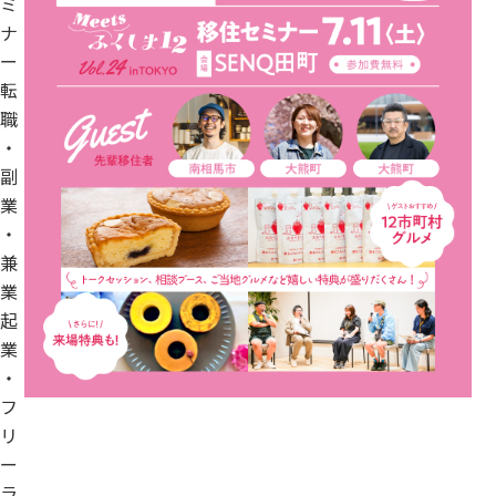
ミ
ナ
ー
転
職
・
副
業
・
兼
業
起
業
・
フ
リ
ー
ラ