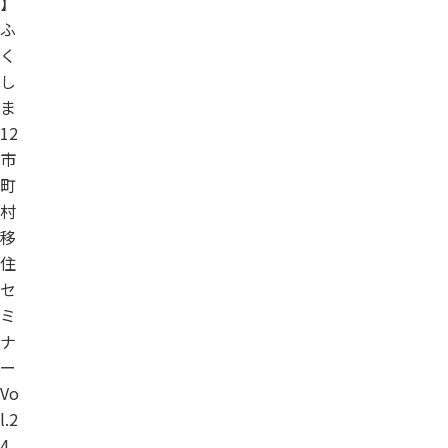
】
ふ
く
し
ま
12
市
町
村
移
住
セ
ミ
ナ
ー
Vo
l.2
4