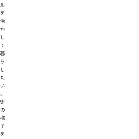
ル
を
活
か
し
て
暮
ら
し
た
い
、
街
の
様
子
を