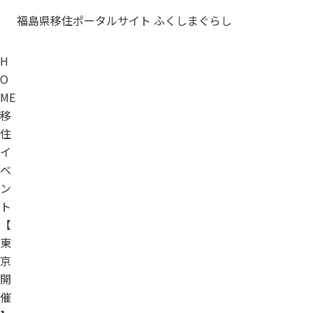
福島県移住ポータルサイト ふくしまぐらし
H
O
ME
移
住
イ
ベ
ン
ト
【
東
京
開
催