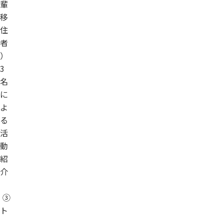
輩
移
住
者
）
3
名
に
よ
る
活
動
紹
介
③
ト