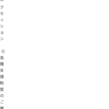
ー
ク
セ
ッ
シ
ョ
ン
④
各
種
支
援
制
度
の
ご
案