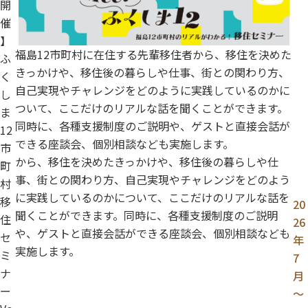
開
催
】
福島12市町村に在住する先輩移住者から、移住を決めた
ふ
きっかけや、移住後の暮らしや仕事、街との関わり方、
く
自己実現やチャレンジをどのように実践しているのかに
し
ついて、ここだけのリアルな話を聞くことができます。
ま
同時に、各種支援制度のご説明や、ゲストと直接会話が
12
できる座談会、個別相談なども実施します。
市
から、移住を決めたきっかけや、移住後の暮らしや仕
町
事、街との関わり方、自己実現やチャレンジをどのよう
村
に実践しているのかについて、ここだけのリアルな話を
移
20
聞くことができます。同時に、各種支援制度のご説明
住
26
や、ゲストと直接会話ができる座談会、個別相談なども
セ
年
実施します。
ミ
7
ナ
月
ー
～