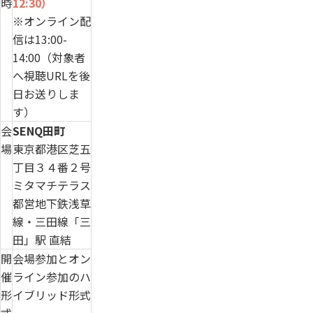
時
12:30）
※オンライン配
信は13:00-
14:00（対象者
へ視聴URLを後
日お送りしま
す）
会
SENQ田町
場
東京都港区芝五
丁目３４番２号
ミタマチテラス
都営地下鉄浅草
線・三田線「三
田」駅 直結
開
会場参加とオン
催
ライン参加のハ
形
イブリッド形式