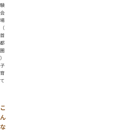
験
会
場
（
首
都
圏
）
子
育
て
こ
ん
な