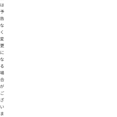
は
予
告
な
く
変
更
に
な
る
場
合
が
ご
ざ
い
ま