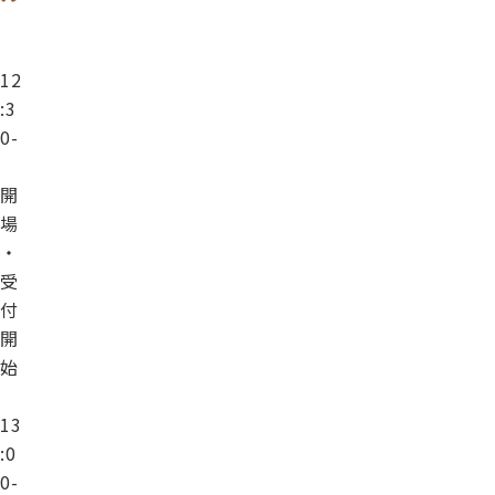
12
:3
0-
開
場
・
受
付
開
始
13
:0
0-