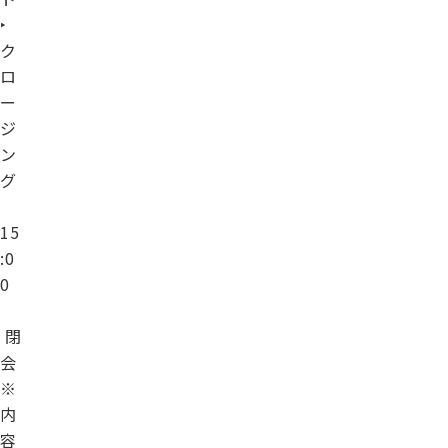
‣
ク
ロ
ー
ジ
ン
グ
15
:0
0
閉
会
※
内
容