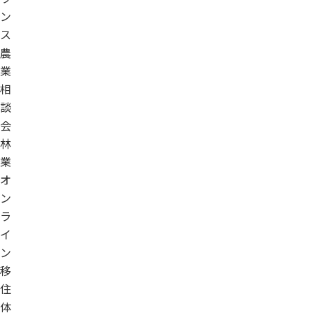
ン
ス
農
業
相
談
会
林
業
オ
ン
ラ
イ
ン
移
住
体