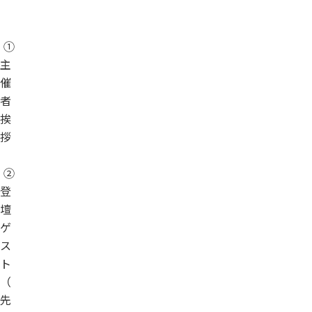
①
主
催
者
挨
拶
②
登
壇
ゲ
ス
ト
（
先