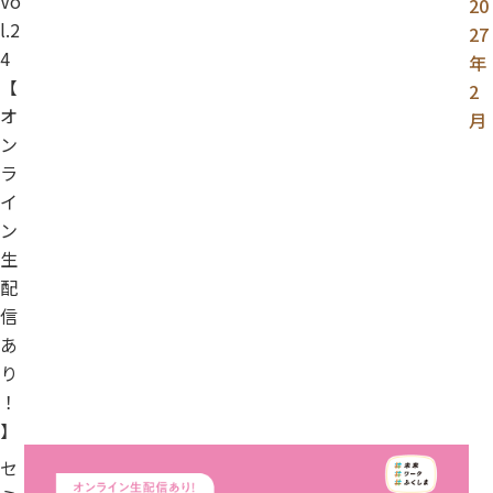
Vo
20
l.2
27
4
年
【
2
オ
月
ン
ラ
イ
ン
生
配
信
あ
り
！
】
セ