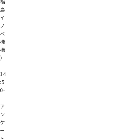
福
島
イ
ノ
ベ
機
構
）
14
:5
0-
ア
ン
ケ
ー
ト