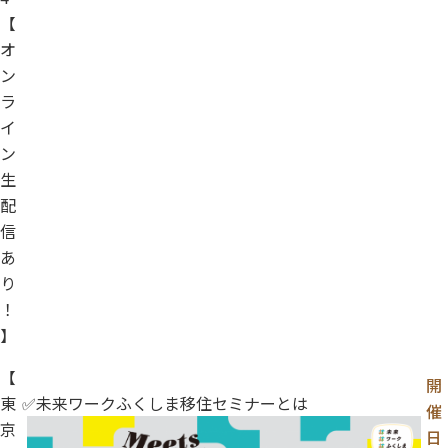
【
オ
ン
ラ
イ
ン
生
配
信
あ
り
！
】
【
開
東
✅未来ワークふくしま移住セミナーとは
催
京
日