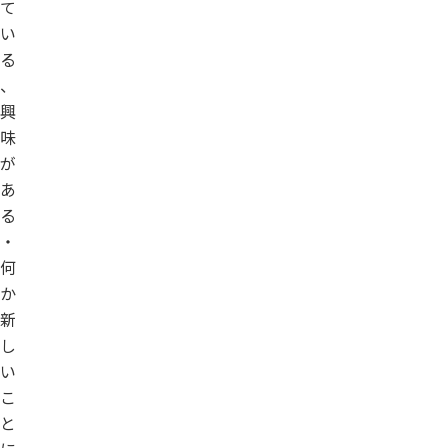
て
い
る
、
興
味
が
あ
る
・
何
か
新
し
い
こ
と