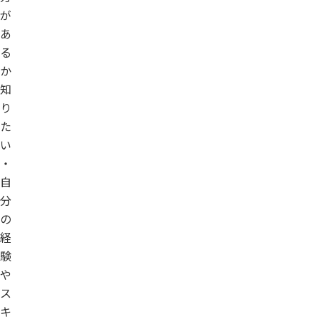
が
あ
る
か
知
り
た
い
・
自
分
の
経
験
や
ス
キ