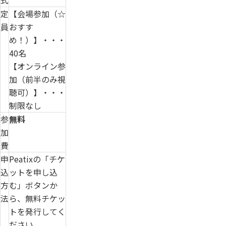
式
定
【会場参加（☆
員
おすす
め！）】・・・
40名
【オンライン参
加（前半のみ視
聴可）】・・・
制限なし
参
無料
加
費
申
Peatixの「チケ
込
ットを申し込
方
む」ボタンか
法
ら、無料チケッ
トを発行してく
ださい