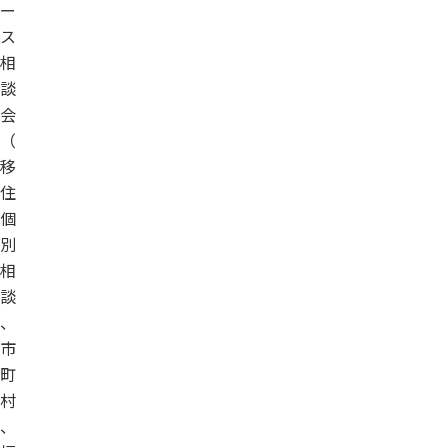
ー
ス
相
談
会
（
移
住
個
別
相
談
、
市
町
村
、