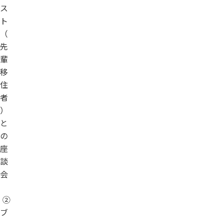
ス
ト
（
先
輩
移
住
者
）
と
の
座
談
会
②
ブ