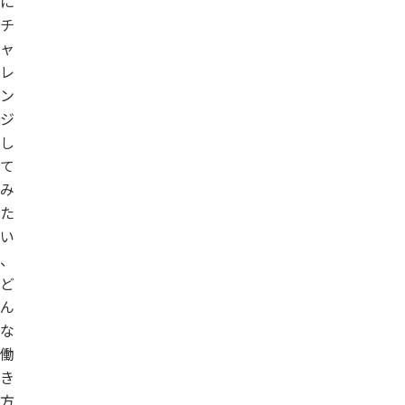
に
チ
ャ
レ
ン
ジ
し
て
み
た
い
、
ど
ん
な
働
き
方