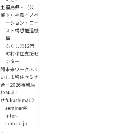
主
福島県・（公
催
財）福島イノベ
ーション・コー
スト構想推進機
構
ふくしま12市
町村移住支援セ
ンター
問
未来ワークふく
い
しま移住セミナ
合
ー2026事務局
わ
Mail：
せ
fukushima12-
seminar＠
inter-
com.co.jp