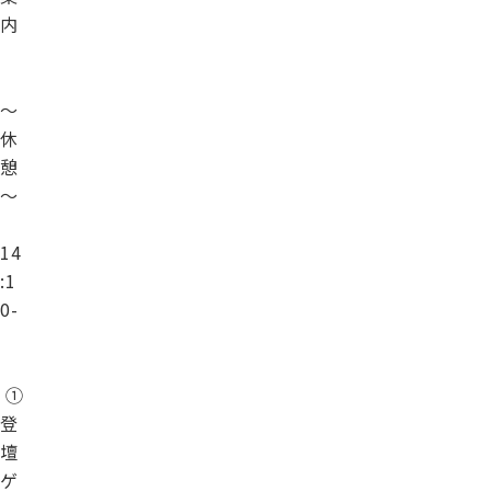
内
～
休
憩
～
14
:1
0-
①
登
壇
ゲ