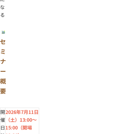
な
る
セ
ミ
ナ
ー
概
要
開
2026年7月11日
催
（土）13:00～
日
15:00（開場