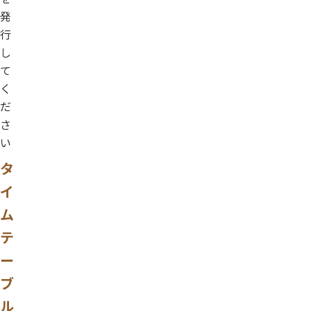
発
行
し
て
く
だ
さ
い
タ
イ
ム
テ
ー
ブ
ル