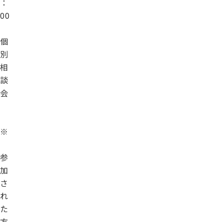
：
00
個
別
相
談
会
※
参
加
さ
れ
た
方