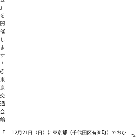
」
を
開
催
し
ま
す
！
＠
東
京
交
通
会
館
「
12月21日（日）に東京都（千代田区有楽町）でおひ
セ