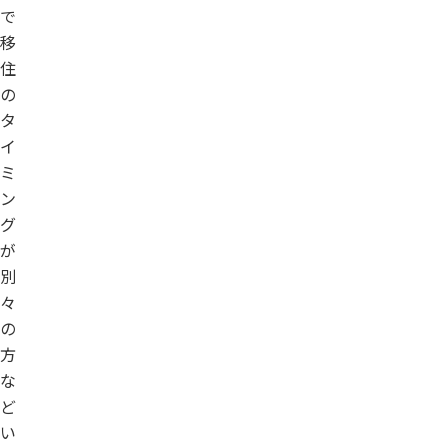
で
移
住
の
タ
イ
ミ
ン
グ
が
別
々
の
方
な
ど
い