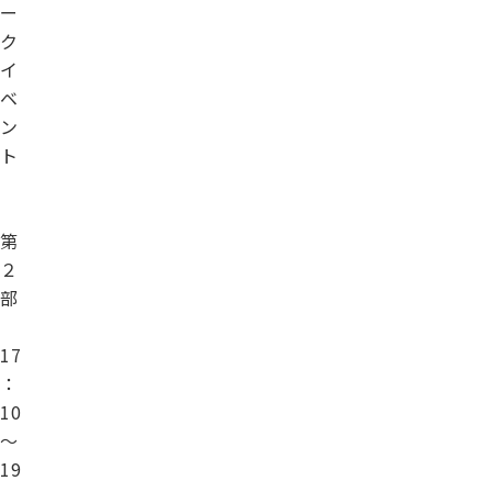
ー
ク
イ
ベ
ン
ト
第
２
部
17
：
10
～
19