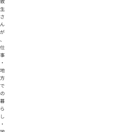
敦
生
さ
ん
が
、
仕
事
・
地
方
で
の
暮
ら
し
・
地