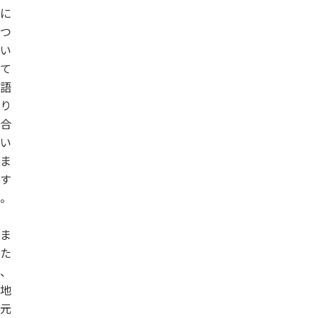
に
つ
い
て
語
り
合
い
ま
す
。
ま
た
、
地
元