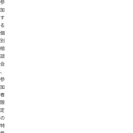
参
加
す
る
個
別
相
談
会
、
参
加
者
限
定
の
特