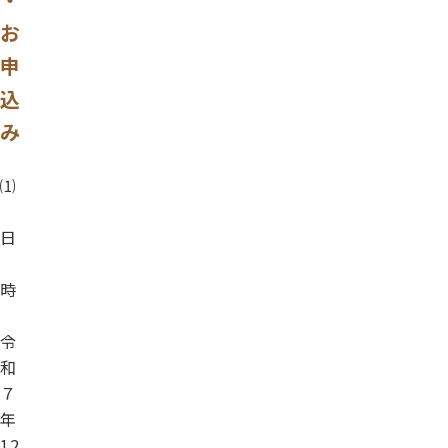
お
申
込
み
⑴
日
時
令
和
７
年
12