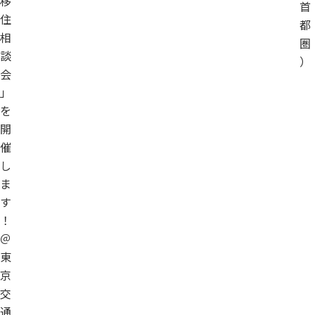
移
首
住
都
相
圏
談
）
会
」
を
開
催
し
ま
す
！
＠
東
京
交
通