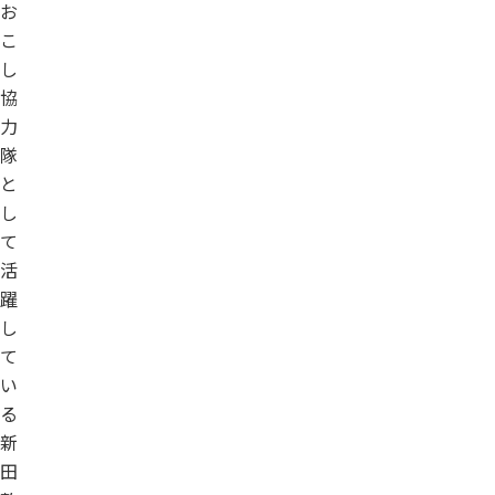
お
こ
し
協
力
隊
と
し
て
活
躍
し
て
い
る
新
田