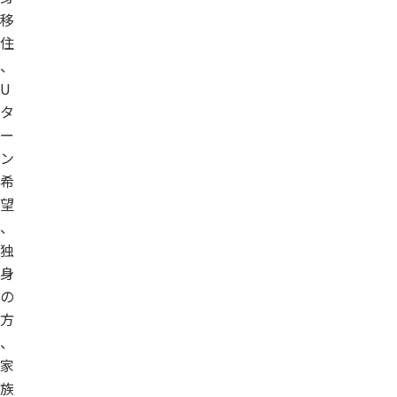
移
住
、
U
タ
ー
ン
希
望
、
独
身
の
方
、
家
族