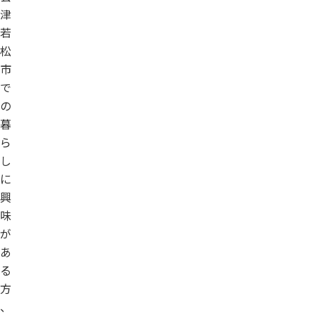
津
若
松
市
で
の
暮
ら
し
に
興
味
が
あ
る
方
、