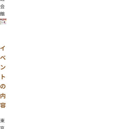
会
館
イ
ベ
ン
ト
の
内
容
東
京