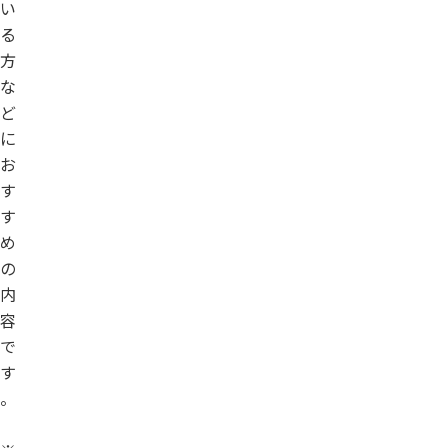
い
る
方
な
ど
に
お
す
す
め
の
内
容
で
す
。