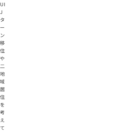
UI
J
タ
ー
ン
移
住
や
二
地
域
居
住
を
考
え
て