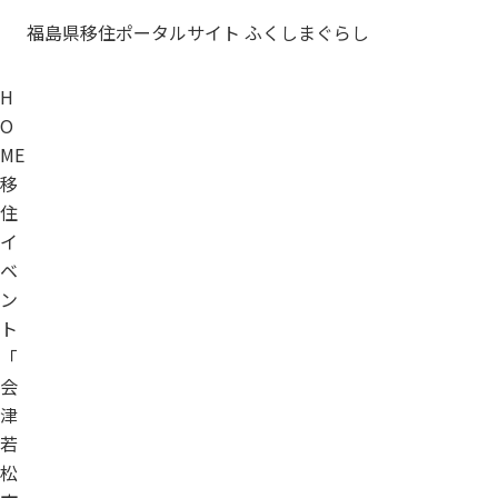
福島県移住ポータルサイト ふくしまぐらし
H
O
ME
移
住
イ
ベ
ン
ト
「
会
津
若
松