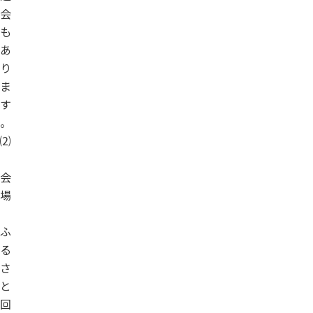
会
も
あ
り
ま
す
。
⑵
会
場
ふ
る
さ
と
回