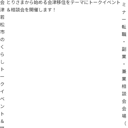
会
とりさまから始める会津移住をテーマにトークイベント
ミ
津
＆相談会を開催します！
ナ
若
ー
松
転
市
職
の
・
く
副
ら
業
し
・
ト
兼
ー
業
ク
相
イ
談
ベ
会
ン
会
ト
場
＆
（