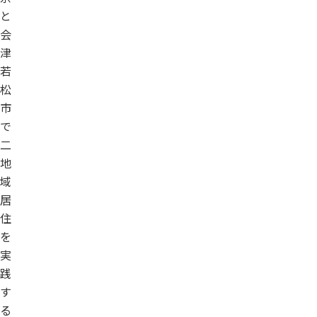
と
会
津
若
松
市
で
二
地
域
居
住
を
実
践
す
る