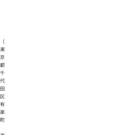
（
東
京
都
千
代
田
区
有
楽
町