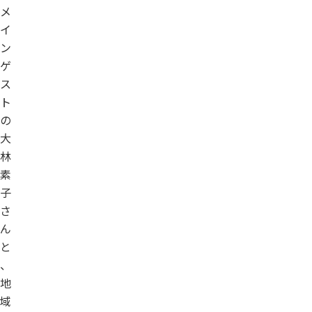
メ
イ
ン
ゲ
ス
ト
の
大
林
素
子
さ
ん
と
、
地
域