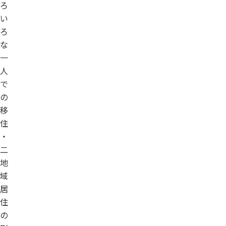
ろ
い
ろ
な
一
人
で
の
移
住
・
二
地
域
居
住
の