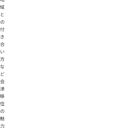
域
と
の
付
き
合
い
方
な
ど
会
津
移
住
の
魅
力