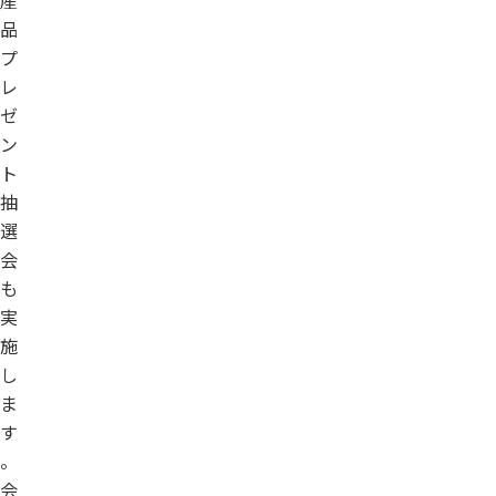
産
品
プ
レ
ゼ
ン
ト
抽
選
会
も
実
施
し
ま
す
。
会