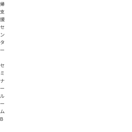
帰
支
援
セ
ン
タ
ー
セ
ミ
ナ
ー
ル
ー
ム
B