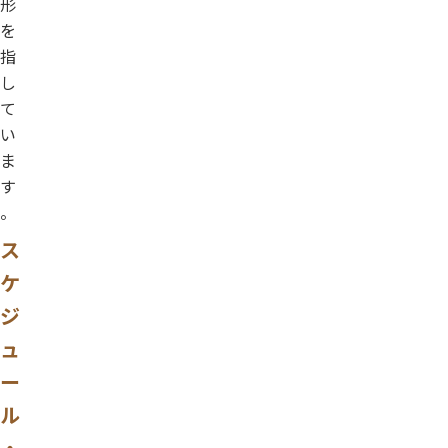
形
を
指
し
て
い
ま
す
。
ス
ケ
ジ
ュ
ー
ル
・