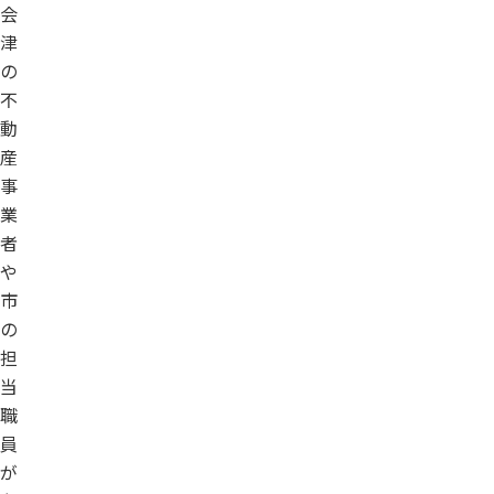
会
津
の
不
動
産
事
業
者
や
市
の
担
当
職
員
が