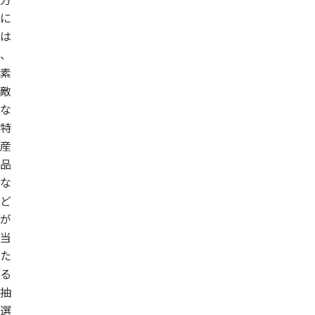
に
は
、
素
敵
な
特
産
品
な
ど
が
当
た
る
抽
選