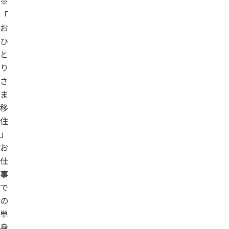
※
「
お
ひ
と
り
さ
ま
移
住
」
お
仕
事
で
の
単
身