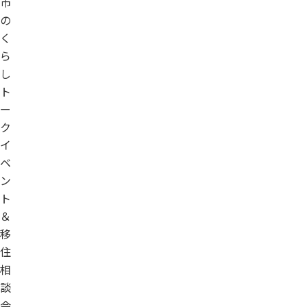
市
の
く
ら
し
ト
ー
ク
イ
ベ
ン
ト
＆
移
住
相
談
会