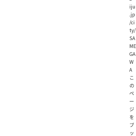
iju
.jp
/ci
ty/
SA
ME
GA
W
A
こ
の
ペ
ー
ジ
を
ブ
ッ