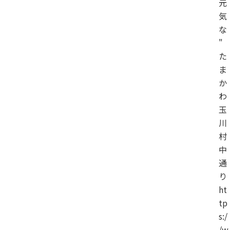
元
気
な
"
た
ま
か
わ
玉
川
村
中
通
り
ht
tp
s:/
/w