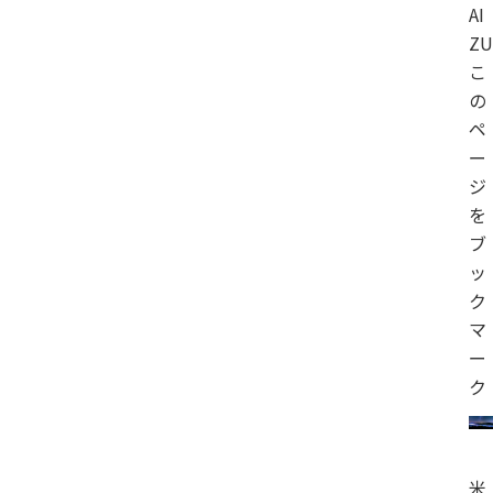
AI
ZU
こ
の
ペ
ー
ジ
を
ブ
ッ
ク
マ
ー
ク
米