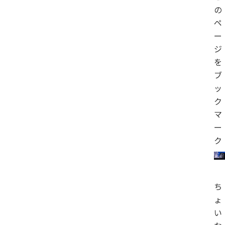
の
ペ
ー
ジ
を
ブ
ッ
ク
マ
ー
ク
ち
ょ
い