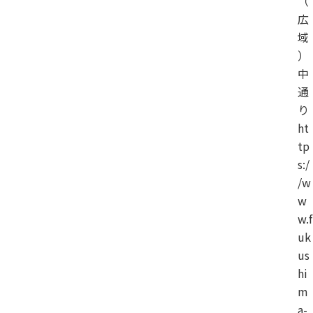
（
広
域
）
中
通
り
ht
tp
s:/
/w
w
w.f
uk
us
hi
m
a-