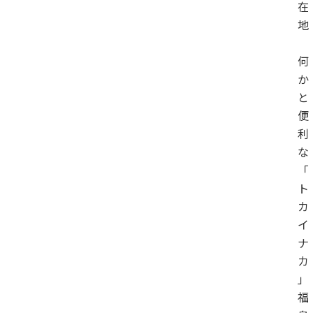
在
地
何
か
と
便
利
な
「
ト
カ
イ
ナ
カ
」
福