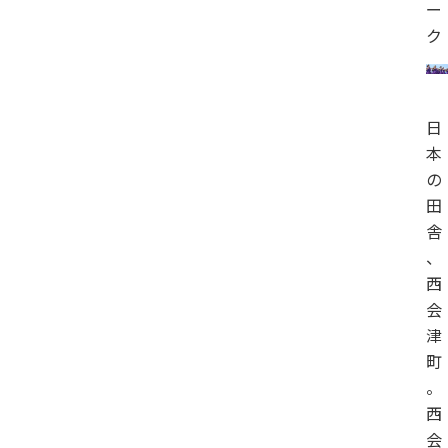
ー
ク
日
本
の
田
舎
、
西
会
津
町
。
西
会