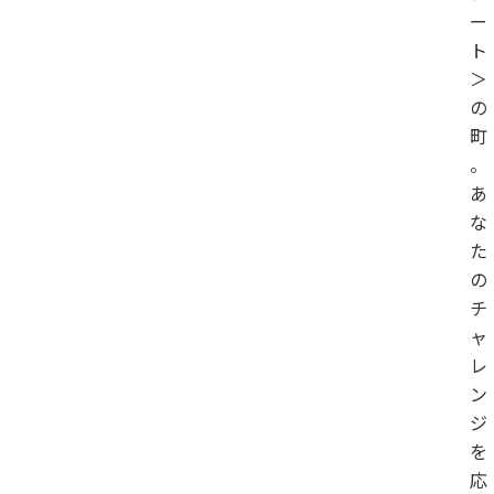
ー
ト
＞
の
町
。
あ
な
た
の
チ
ャ
レ
ン
ジ
を
応