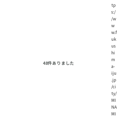
tp
s:/
/w
w
w.f
uk
us
hi
m
48
件ありました
a-
iju
.jp
/ci
ty/
MI
NA
MI