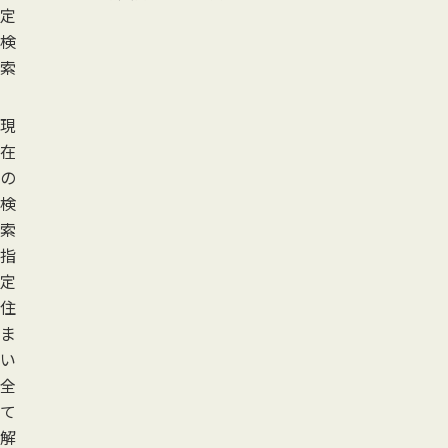
定
検
索
現
在
の
検
索
指
定
住
ま
い
全
て
解