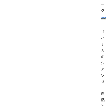
ー
ク
「
イ
ナ
カ
の
シ
ア
ワ
セ
」
自
然
と