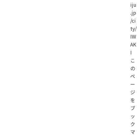
iju
.jp
/ci
ty/
IW
AK
I
こ
の
ペ
ー
ジ
を
ブ
ッ
ク
マ