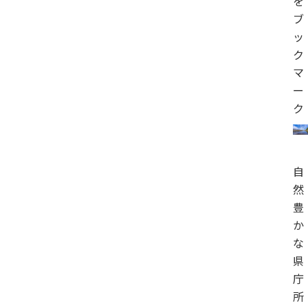
を
ブ
ッ
ク
マ
ー
ク
自
然
豊
か
な
県
庁
所