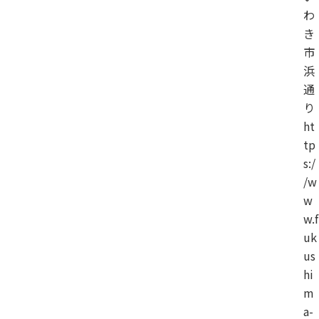
わ
き
市
浜
通
り
ht
tp
s:/
/w
w
w.f
uk
us
hi
m
a-