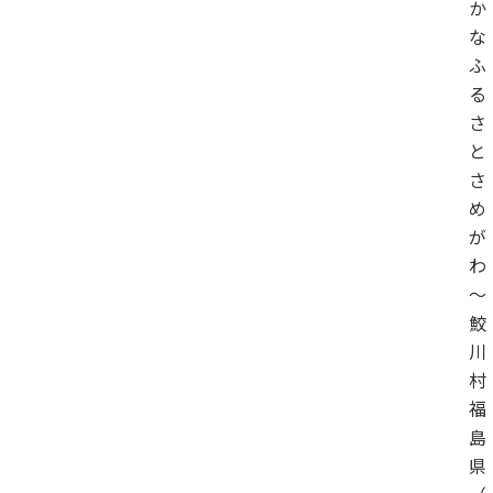
か
な
ふ
る
さ
と
さ
め
が
わ
～
鮫
川
村
福
島
県