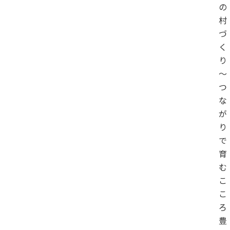
の
村
づ
く
り
～
つ
な
が
り
で
育
む
こ
こ
ろ
豊