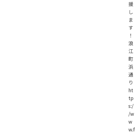
援
し
ま
す
！
浪
江
町
浜
通
り
ht
tp
s:/
/w
w
w.f