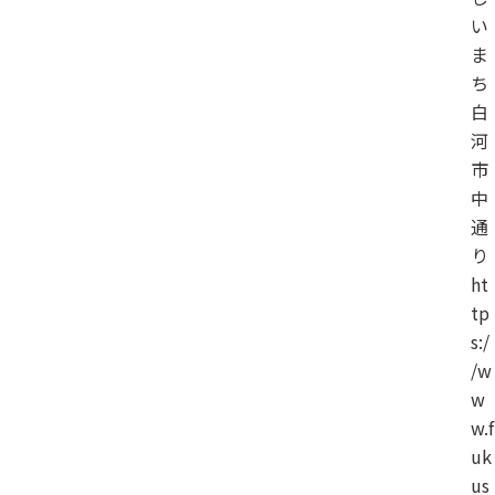
い
ま
ち
白
河
市
中
通
り
ht
tp
s:/
/w
w
w.f
uk
us