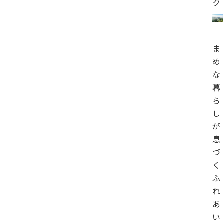
ク
ま
め
な
暮
ら
し
が
息
づ
く
ふ
れ
あ
い