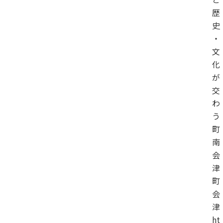
歴
史
・
文
化
が
交
わ
う
町
南
会
津
町
会
津
ht