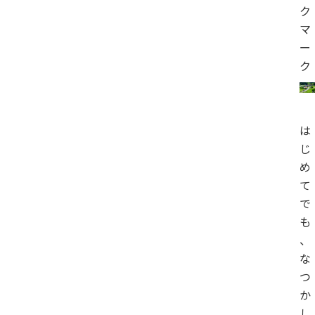
ク
マ
ー
ク
は
じ
め
て
で
も
、
な
つ
か
し