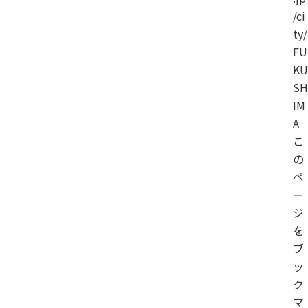
/ci
ty/
FU
KU
SH
IM
A
こ
の
ペ
ー
ジ
を
ブ
ッ
ク
マ