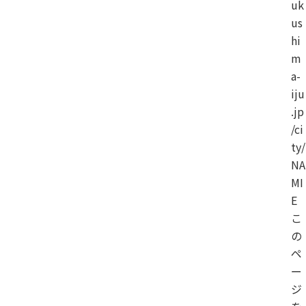
uk
us
hi
m
a-
iju
.jp
/ci
ty/
NA
MI
E
こ
の
ペ
ー
ジ