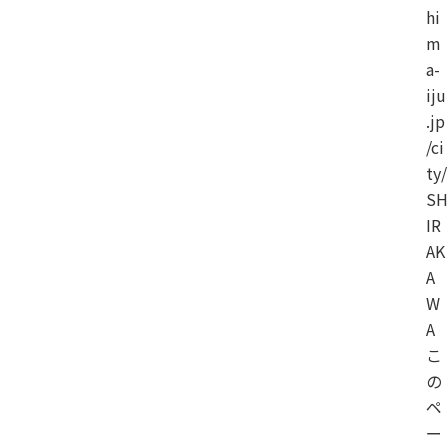
hi
m
a-
iju
.jp
/ci
ty/
SH
IR
AK
A
W
A
こ
の
ペ
ー