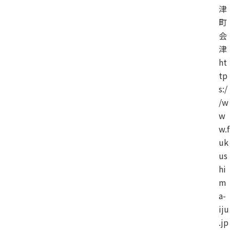
津
町
会
津
ht
tp
s:/
/w
w
w.f
uk
us
hi
m
a-
iju
.jp