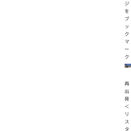
ジ
を
ブ
ッ
ク
マ
ー
ク
再
出
発
＜
リ
ス
タ