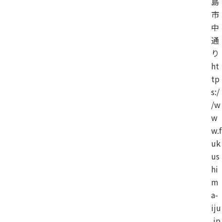
島
市
中
通
り
ht
tp
s:/
/w
w
w.f
uk
us
hi
m
a-
iju
.jp