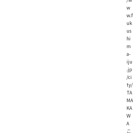
w
w.f
uk
us
hi
m
a-
iju
.jp
/ci
ty/
TA
MA
KA
W
A
こ