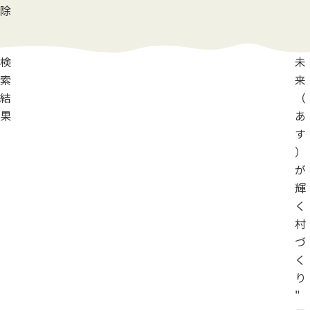
除
検
未
索
来
結
（
果
あ
す
）
が
輝
く
村
づ
く
り
"