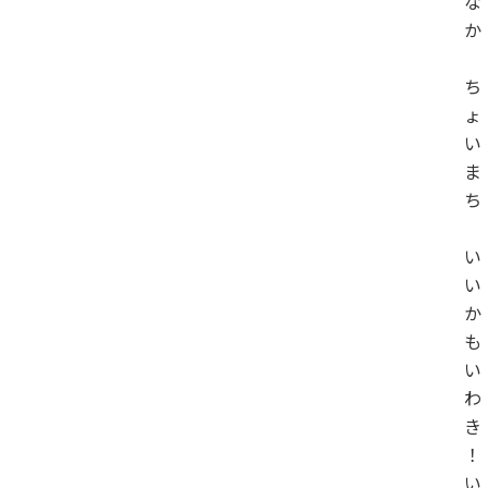
な
か
ち
ょ
い
ま
ち
い
い
か
も
い
わ
き
！
い