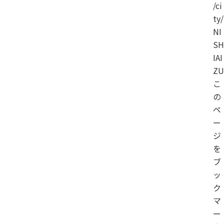
/ci
ty/
NI
SH
IAI
ZU
こ
の
ペ
ー
ジ
を
ブ
ッ
ク
マ
ー