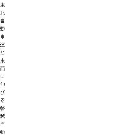
東
北
自
動
車
道
と
東
西
に
伸
び
る
磐
越
自
動