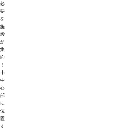
必
要
な
施
設
が
集
約
！
市
中
心
部
に
位
置
す