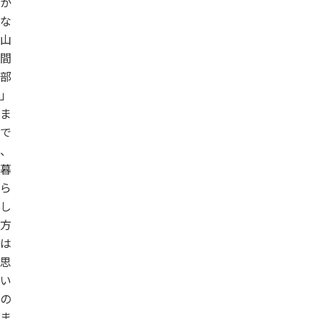
か
な
山
間
部
」
ま
で
、
暮
ら
し
方
は
思
い
の
ま