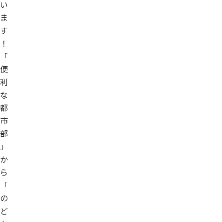
い
ま
す
！
「
便
利
な
都
市
部
」
か
ら
「
の
ど