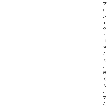
プ
ロ
ジ
ェ
ク
ト
「
産
ん
で
、
育
て
て
、
学
ん