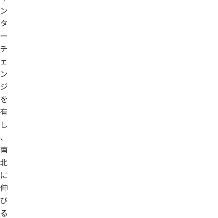
ン
タ
ー
チ
ェ
ン
ジ
を
有
し
、
南
北
に
伸
び
る