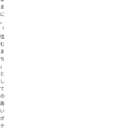
ま
に
。
「
住
む
ま
ち
」
と
し
て
の
高
い
ポ
テ