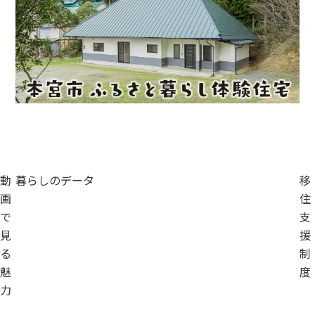
動
暮らしのデータ
移
画
住
で
支
見
援
る
制
魅
度
力