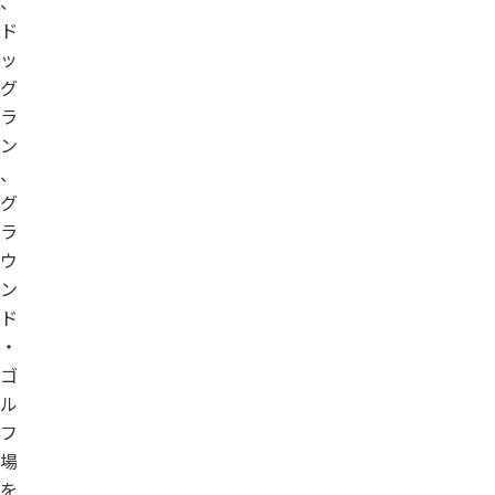
、
ド
ッ
グ
ラ
ン
、
グ
ラ
ウ
ン
ド
・
ゴ
ル
フ
場
を