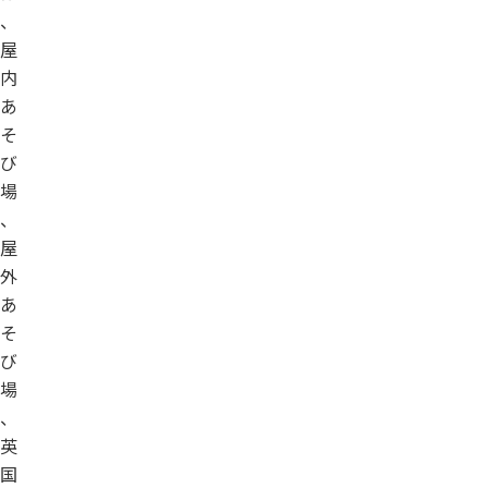
、
屋
内
あ
そ
び
場
、
屋
外
あ
そ
び
場
、
英
国