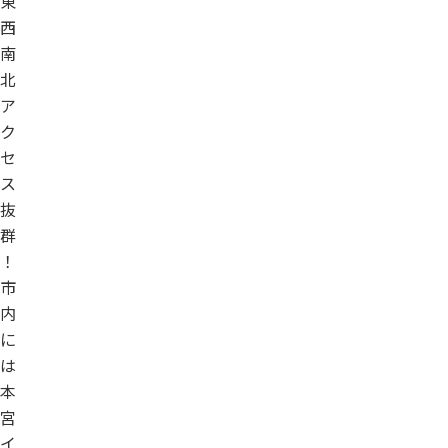
東
西
南
北
ア
ク
セ
ス
抜
群
！
市
内
に
は
本
宮
イ