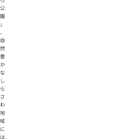
公
園
」
、
自
然
豊
か
な
し
ら
さ
わ
地
域
に
は