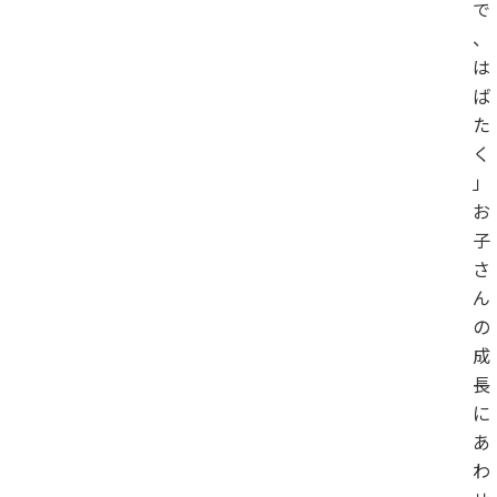
で
、
は
ば
た
く
」
お
子
さ
ん
の
成
長
に
あ
わ