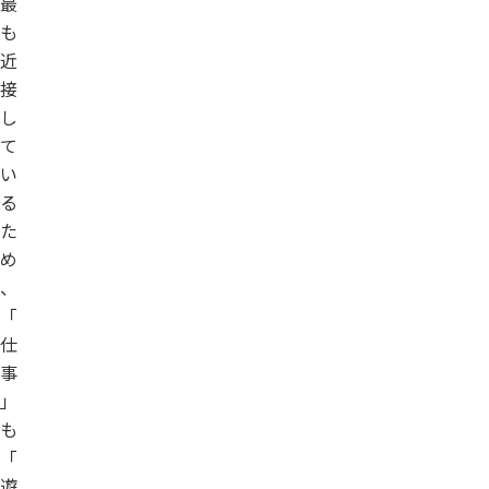
最
も
近
接
し
て
い
る
た
め
、
「
仕
事
」
も
「
遊