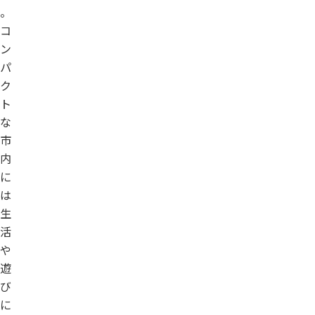
。
コ
ン
パ
ク
ト
な
市
内
に
は
生
活
や
遊
び
に