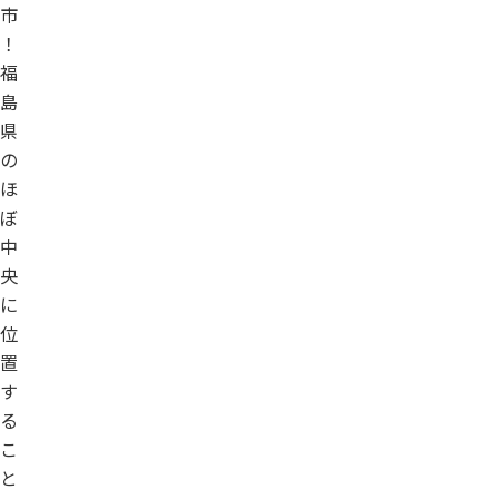
市
！
福
島
県
の
ほ
ぼ
中
央
に
位
置
す
る
こ
と