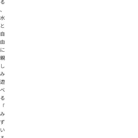
る
、
水
と
自
由
に
親
し
み
遊
べ
る
「
み
ず
い
ろ