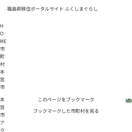
福島県移住ポータルサイト ふくしまぐらし
H
O
ME
市
町
村
本
宮
市
本
このページをブックマーク
宮
ブックマークした市町村を見る
市
ア
ク