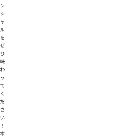
ン
シ
ャ
ル
を
ぜ
ひ
味
わ
っ
て
く
だ
さ
い
！
本