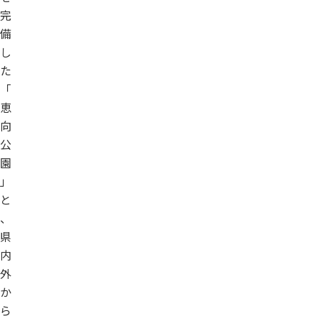
完
備
し
た
「
恵
向
公
園
」
と
、
県
内
外
か
ら