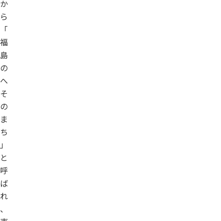
か
ら
「
福
島
の
へ
そ
の
ま
ち
」
と
呼
ば
れ
、