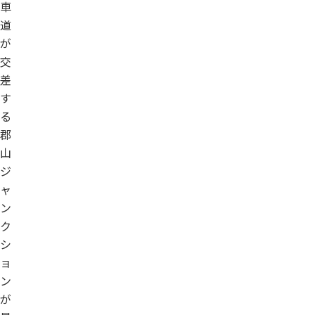
車
道
が
交
差
す
る
郡
山
ジ
ャ
ン
ク
シ
ョ
ン
が