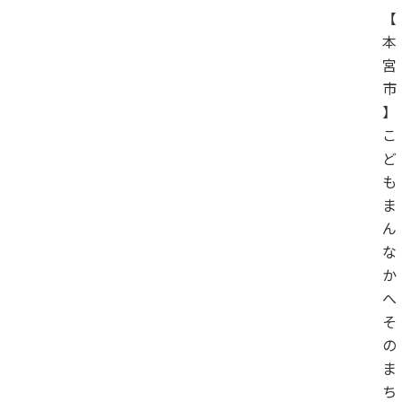
【
本
宮
市
】
こ
ど
も
ま
ん
な
か
へ
そ
の
ま
ち