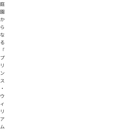
庭
園
か
ら
な
る
「
プ
リ
ン
ス
・
ウ
ィ
リ
ア
ム