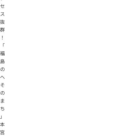
セ
ス
抜
群
！
「
福
島
の
へ
そ
の
ま
ち
」
本
宮