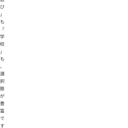
び
」
も
「
学
校
」
も
、
選
択
肢
が
豊
富
で
す