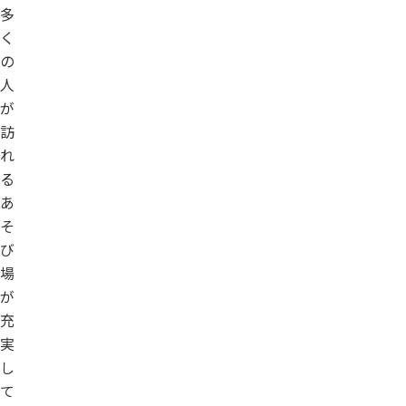
多
く
の
人
が
訪
れ
る
あ
そ
び
場
が
充
実
し
て