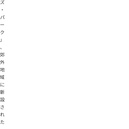
ズ
・
パ
ー
ク
」
、
郊
外
地
域
に
新
設
さ
れ
た