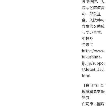
まで通院、入
院など医療費
の一部負担
金、入院時の
食事代を助成
しています。
中通り
子育て
https://www.
fukushima-
iju.jp/suppor
t/detail_120.
html
【白河市】新
規就農者支援
制度
白河市に圃場