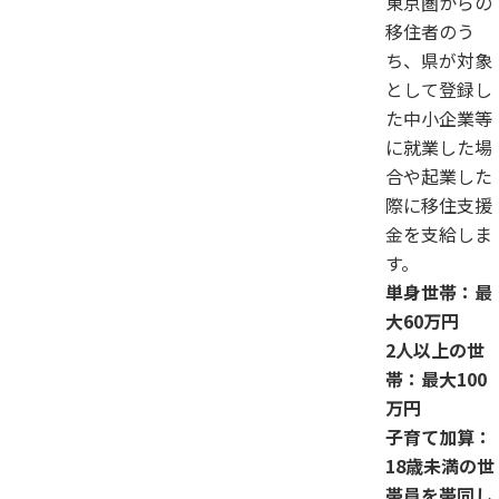
東京圏からの
移住者のう
ち、県が対象
として登録し
た中小企業等
に就業した場
合や起業した
際に移住支援
金を支給しま
す。
単身世帯：最
大
60万円
2人以上の世
帯：最大
100
万円
子育て加算：
18歳未満の世
帯員を帯同し