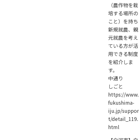
（農作物を栽
培する場所の
こと）を持ち
新規就農、親
元就農を考え
ている方が活
用できる制度
を紹介しま
す。
中通り
しごと
https://www.
fukushima-
iju.jp/suppor
t/detail_119.
html
【白河市】白