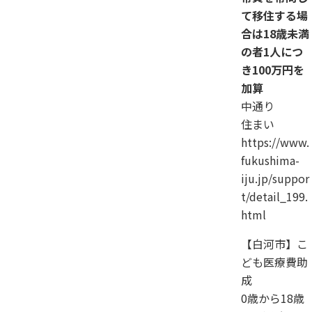
て移住する場
合は18歳未満
の者1人につ
き100万円を
加算
中通り
住まい
https://www.
fukushima-
iju.jp/suppor
t/detail_199.
html
【白河市】こ
ども医療費助
成
0歳から18歳