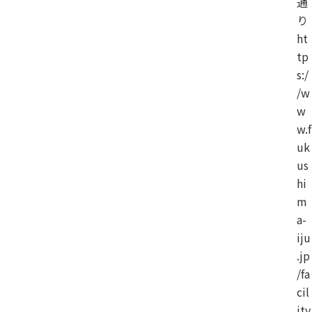
通
り
ht
tp
s:/
/w
w
w.f
uk
us
hi
m
a-
iju
.jp
/fa
cil
ity