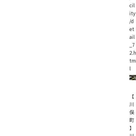
cil
ity
/d
et
ail
_7
2.h
tm
l
【
川
俣
町
】
川