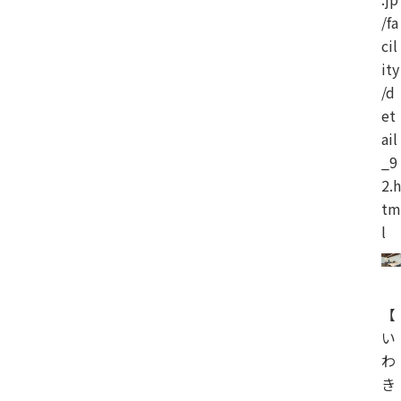
/fa
cil
ity
/d
et
ail
_9
2.h
tm
l
【
い
わ
き