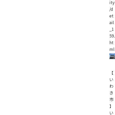
ity
/d
et
ail
_1
59.
ht
ml
【
い
わ
き
市
】
い