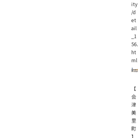
ity
/d
et
ail
_1
56.
ht
ml
【
会
津
美
里
町
】