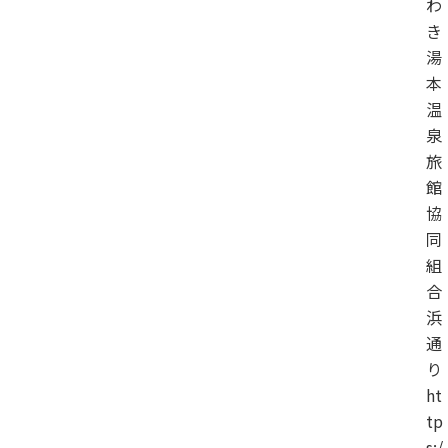
わ
き
湯
本
温
泉
旅
館
協
同
組
合
浜
通
り
ht
tp
s:/