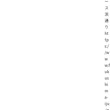
ー
ス
浜
通
り
ht
tp
s:/
/w
w
w.f
uk
us
hi
m
a-
iju
.jp