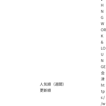
H
N
G
W
OR
K
&
LO
U
N
GE
会
津
人気順（週間）
ht
更新順
tp
s:/
/w