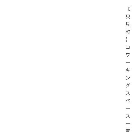
【
只
見
町
】
コ
ワ
ー
キ
ン
グ
ス
ペ
ー
ス
一
富