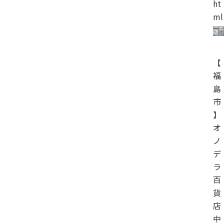
ht
ml
【
福
島
市
】
オ
ノ
デ
ラ
百
貨
店
中