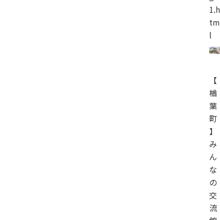
1.h
tm
l
【
楢
葉
町
】
み
ん
な
の
交
流