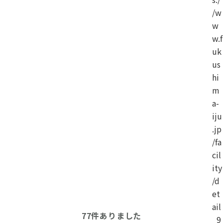
/w
w
w.f
uk
us
hi
m
a-
iju
.jp
/fa
cil
ity
/d
et
ail
77
件ありました
_9