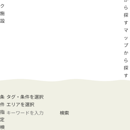
ク
ら
施
探
設
す
マ
ッ
プ
か
ら
探
す
条
タグ・条件を選択
件
エリアを選択
指
検索
定
検