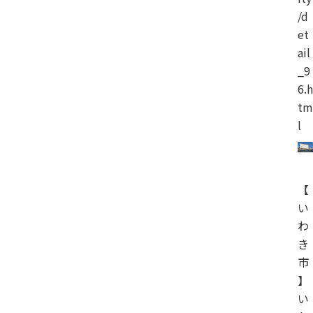
/d
et
ail
_9
6.h
tm
l
【
い
わ
き
市
】
い