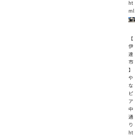
ht
ml
【
伊
達
市
】
や
な
ピ
ア
中
通
り
ht