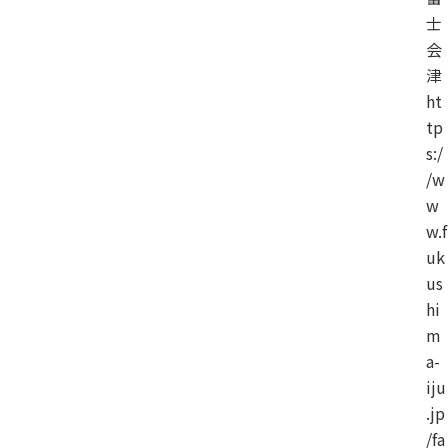
士
会
津
ht
tp
s:/
/w
w
w.f
uk
us
hi
m
a-
iju
.jp
/fa