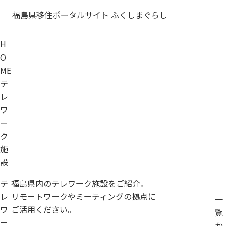
福島県移住ポータルサイト ふくしまぐらし
H
O
ME
テ
レ
ワ
ー
ク
施
設
テ
福島県内のテレワーク施設をご紹介。
レ
リモートワークやミーティングの拠点に
一
ワ
ご活用ください。
覧
ー
か