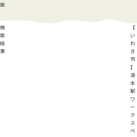
索
検
【
索
い
結
わ
果
き
市
】
湯
本
駅
ワ
ー
ク
ス
ペ