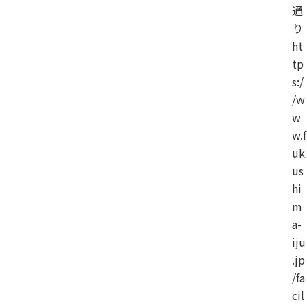
通
り
ht
tp
s:/
/w
w
w.f
uk
us
hi
m
a-
iju
.jp
/fa
cil