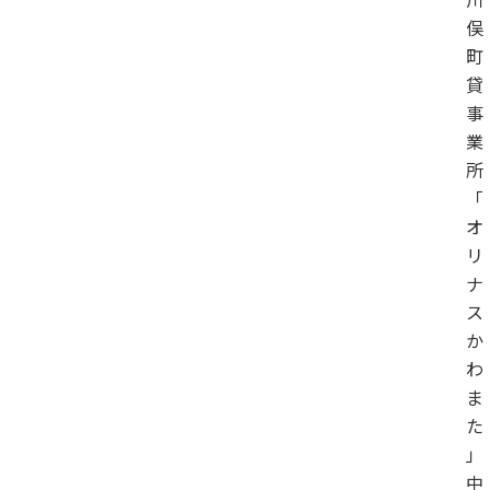
俣
町
貸
事
業
所
「
オ
リ
ナ
ス
か
わ
ま
た
」
中