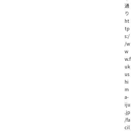
通
り
ht
tp
s:/
/w
w
w.f
uk
us
hi
m
a-
iju
.jp
/fa
cil