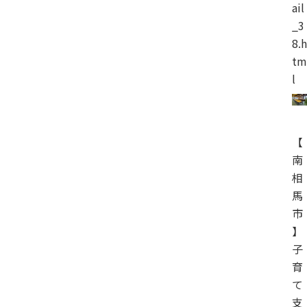
ail
_3
8.h
tm
l
【
南
相
馬
市
】
子
育
て
支