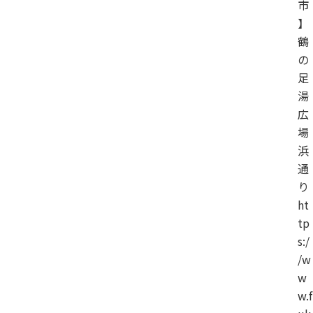
市
】
鶴
の
足
湯
広
場
浜
通
り
ht
tp
s:/
/w
w
w.f