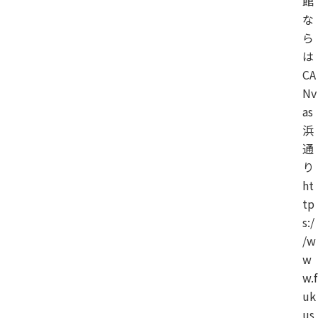
館
な
ら
は
CA
Nv
as
浜
通
り
ht
tp
s:/
/w
w
w.f
uk
us