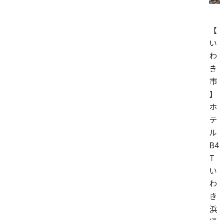
【
い
わ
き
市
】
ホ
テ
ル
B4
T
い
わ
き
浜