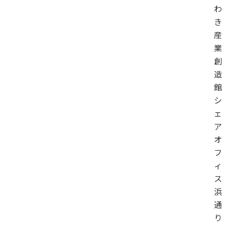
わ
き
産
業
創
造
館
シ
ェ
ア
オ
フ
ィ
ス
浜
通
り