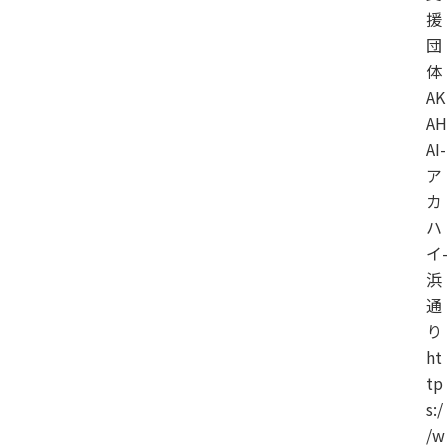
援
団
体
AK
AH
AI-
ア
カ
ハ
イ-
浜
通
り
ht
tp
s:/
/w