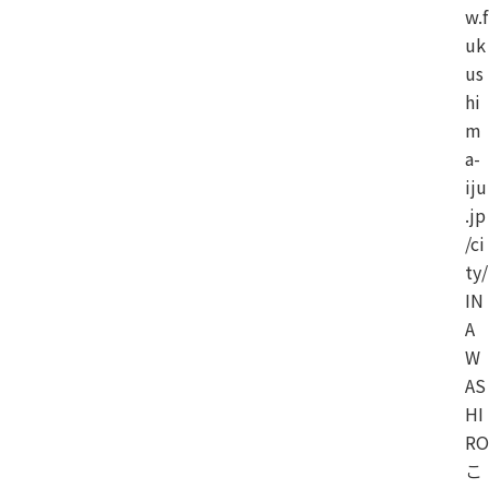
w.f
uk
us
hi
m
a-
iju
.jp
/ci
ty/
IN
A
W
AS
HI
RO
こ