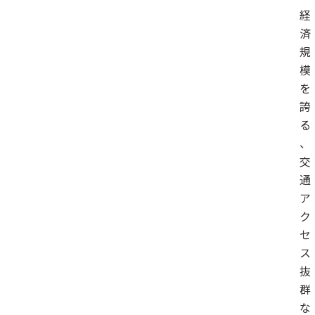
経
済
規
模
を
誇
る
、
交
通
ア
ク
セ
ス
抜
群
な