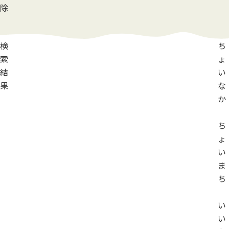
除
検
ち
索
ょ
結
い
果
な
か
ち
ょ
い
ま
ち
い
い