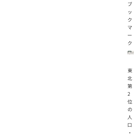
ブ
ッ
ク
マ
ー
ク
東
北
第
2
位
の
人
口
・