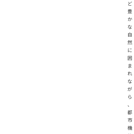
ど
豊
か
な
自
然
に
囲
ま
れ
な
が
ら
、
都
市
機