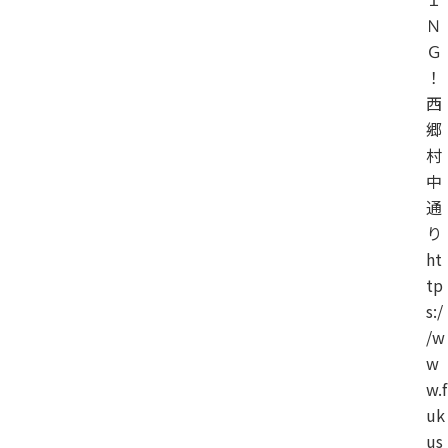
Ｎ
Ｇ
！
西
郷
村
中
通
り
ht
tp
s:/
/w
w
w.f
uk
us