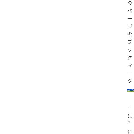
の
ペ
ー
ジ
を
ブ
ッ
ク
マ
ー
ク
“
に
”
に