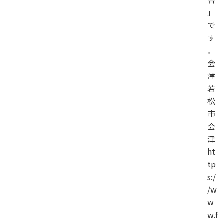
」
で
す
。
会
津
若
松
市
会
津
ht
tp
s:/
/w
w
w.f