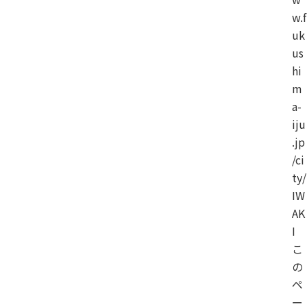
w.f
uk
us
hi
m
a-
iju
.jp
/ci
ty/
IW
AK
I
こ
の
ペ
ー