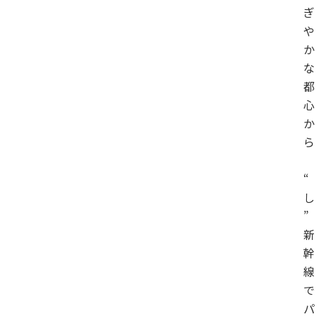
ぎ
や
か
な
都
心
か
ら
“
し
”
新
幹
線
で
パ