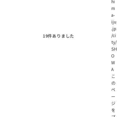
hi
m
a-
iju
.jp
/ci
19
件ありました
ty/
SH
O
W
A
こ
の
ペ
ー
ジ
を
ブ