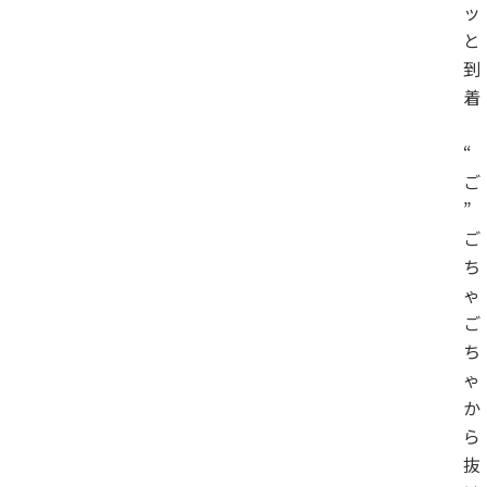
ッ
と
到
着
“
ご
”
ご
ち
ゃ
ご
ち
ゃ
か
ら
抜