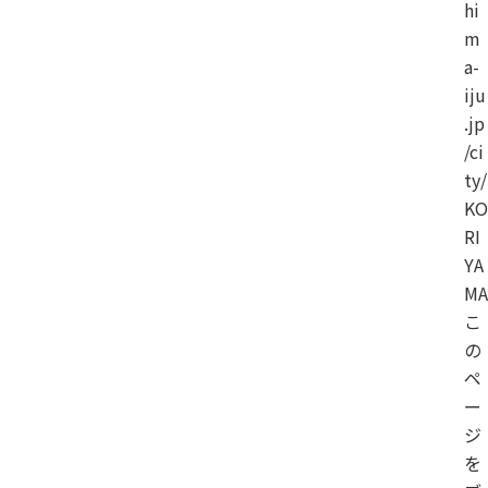
hi
m
a-
iju
.jp
/ci
ty/
KO
RI
YA
MA
こ
の
ペ
ー
ジ
を