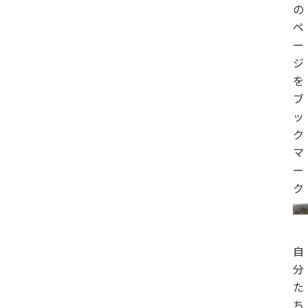
の
ペ
ー
ジ
を
ブ
ッ
ク
マ
ー
ク
自
分
た
ち