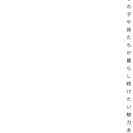
の
子
や
孫
た
ち
が
暮
ら
し
続
け
た
い
魅
力
あ