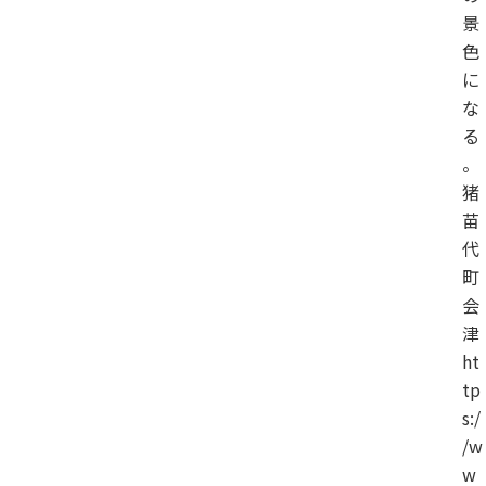
景
色
に
な
る
。
猪
苗
代
町
会
津
ht
tp
s:/
/w
w