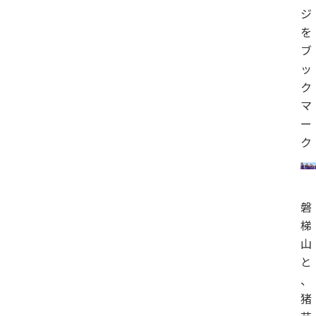
ジ
を
ブ
ッ
ク
マ
ー
ク
磐
梯
山
と
、
猪