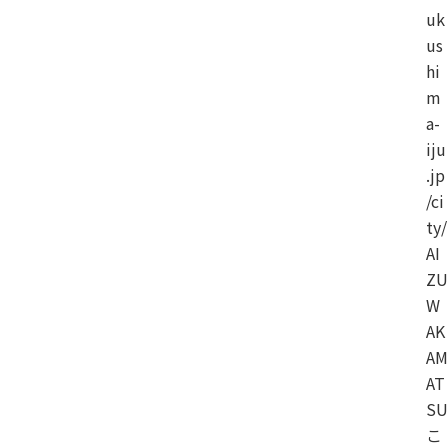
uk
us
hi
m
a-
iju
.jp
/ci
ty/
AI
ZU
W
AK
AM
AT
SU
こ