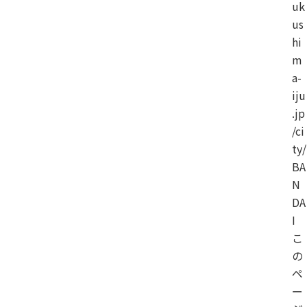
uk
us
hi
m
a-
iju
.jp
/ci
ty/
BA
N
DA
I
こ
の
ペ
ー