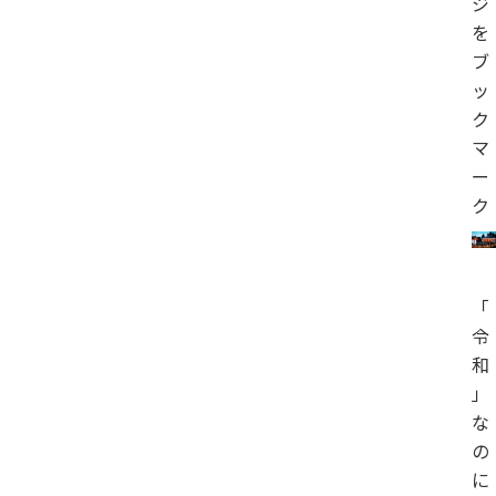
ジ
を
ブ
ッ
ク
マ
ー
ク
「
令
和
」
な
の
に