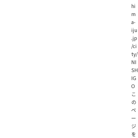
hi
m
a-
iju
.jp
/ci
ty/
NI
SH
IG
O
こ
の
ペ
ー
ジ
を