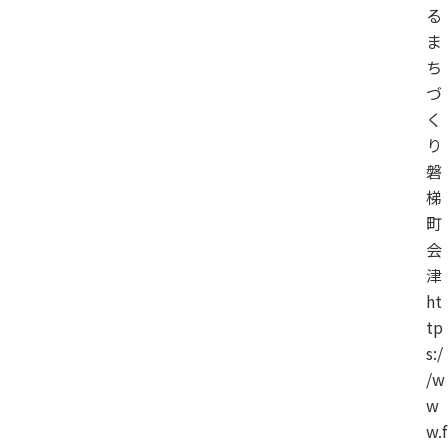
る
ま
ち
づ
く
り
磐
梯
町
会
津
ht
tp
s:/
/w
w
w.f