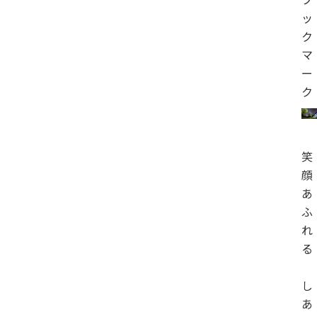
ッ
ク
マ
ー
ク
笑
顔
あ
ふ
れ
る
し
あ