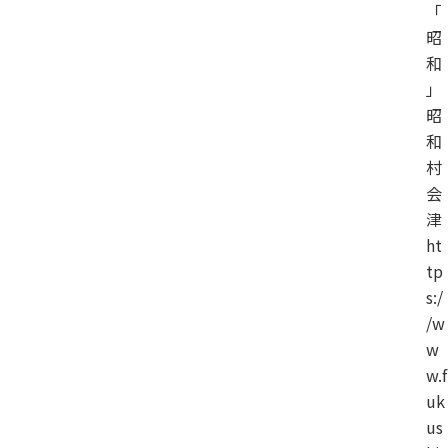
「
昭
和
」
昭
和
村
会
津
ht
tp
s:/
/w
w
w.f
uk
us