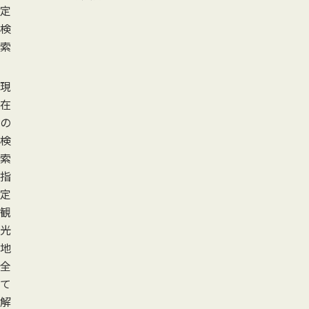
定
検
索
現
在
の
検
索
指
定
観
光
地
全
て
解