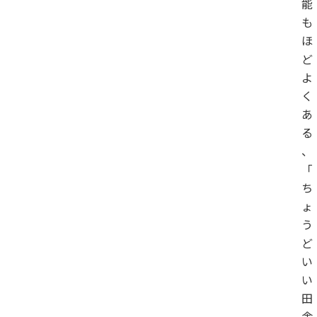
能
も
ほ
ど
よ
く
あ
る
、
「
ち
ょ
う
ど
い
い
田
舎