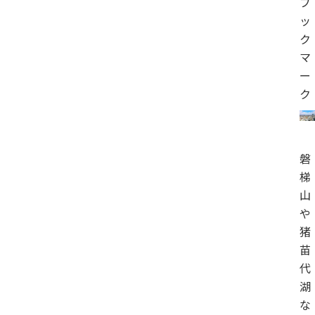
ブ
ッ
ク
マ
ー
ク
磐
梯
山
や
猪
苗
代
湖
な