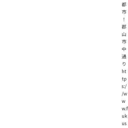
都
市
！
郡
山
市
中
通
り
ht
tp
s:/
/w
w
w.f
uk
us