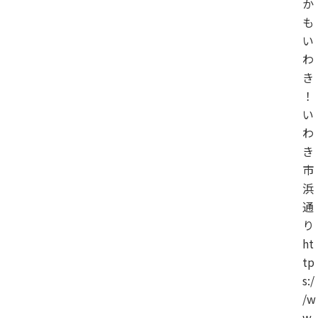
か
も
い
わ
き
！
い
わ
き
市
浜
通
り
ht
tp
s:/
/w
w