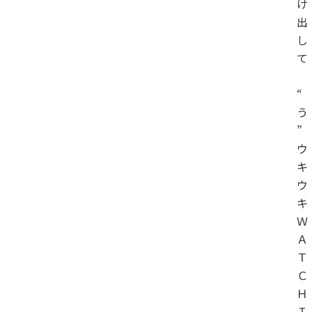
け
出
し
て
“
う
”
ウ
キ
ウ
キ
Ｗ
Ａ
Ｔ
Ｃ
Ｈ
Ｉ