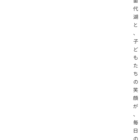
苗
代
湖
と
、
子
ど
も
た
ち
の
笑
顔
が
、
毎
日
の