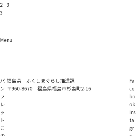
2
3
3
Menu
資料請求
移住相談
パ
福島県 ふくしまぐらし推進課
Fa
ン
〒960-8670 福島県福島市杉妻町2-16
ce
フ
bo
レ
ok
ッ
Ins
ト
ta
こ
gr
の
a