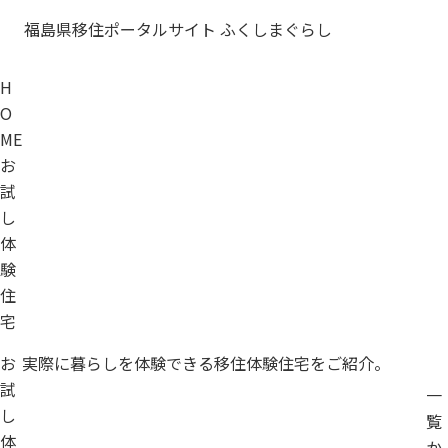
福島県移住ポータルサイト ふくしまぐらし
H
O
ME
お
試
し
体
験
住
宅
お
実際に暮らしを体験できる
移住体験住宅をご紹介。
試
一
し
覧
体
か