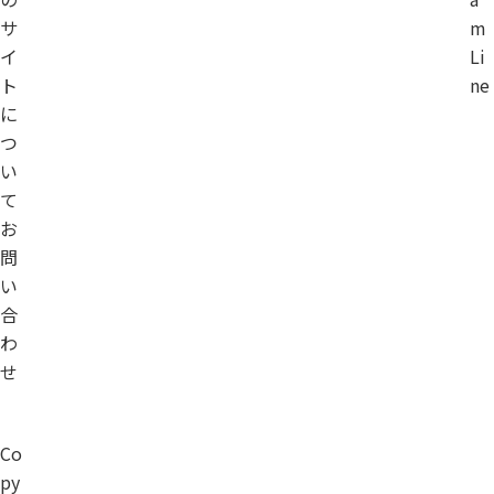
サ
m
イ
Li
ト
ne
に
つ
い
て
お
問
い
合
わ
せ
Co
py