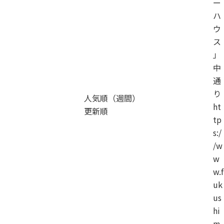
ー
ハ
ウ
ス
」
中
通
り
人気順（週間）
ht
更新順
tp
s:/
/w
w
w.f
uk
us
hi
m