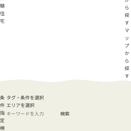
験
ら
住
探
宅
す
マ
ッ
プ
か
ら
探
す
条
タグ・条件を選択
件
エリアを選択
指
検索
定
検