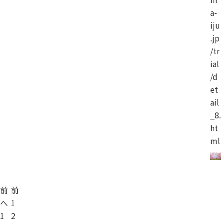
a-
iju
.jp
/tr
ial
/d
et
ail
_8.
ht
ml
前
前
へ
1
1
2