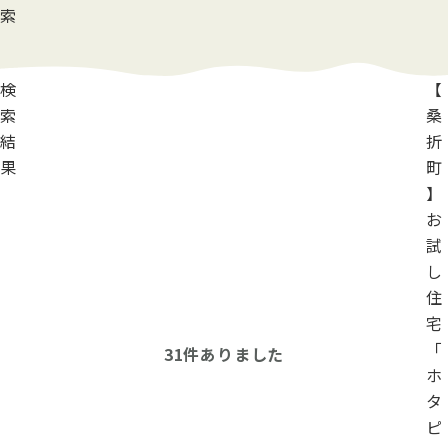
索
検
【
索
桑
結
折
果
町
】
お
試
し
住
宅
「
31
件ありました
ホ
タ
ピ