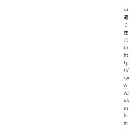
中
通
り
住
ま
い
ht
tp
s:/
/w
w
w.f
uk
us
hi
m