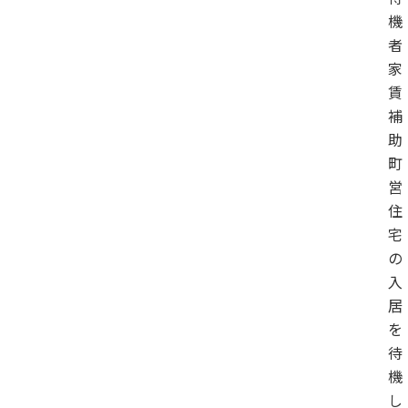
機
者
家
賃
補
助
町
営
住
宅
の
入
居
を
待
機
し