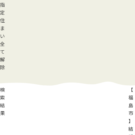
指
定
住
ま
い
全
て
解
除
検
【
索
福
結
島
果
市
】
結