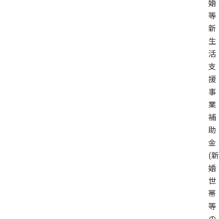
婚
等
新
生
活
支
援
事
業
補
助
金
(新
婚
世
帯
等
の