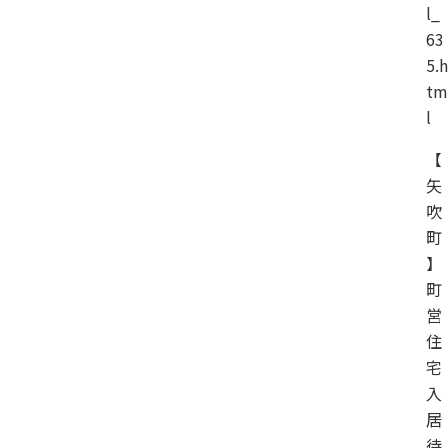
l_
63
5.h
tm
l
【
矢
吹
町
】
町
営
住
宅
入
居
待