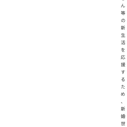
ん
等
の
新
生
活
を
応
援
す
る
た
め
、
新
婚
世