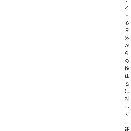
と
す
る
県
外
か
ら
の
移
住
者
に
対
し
て
、
補