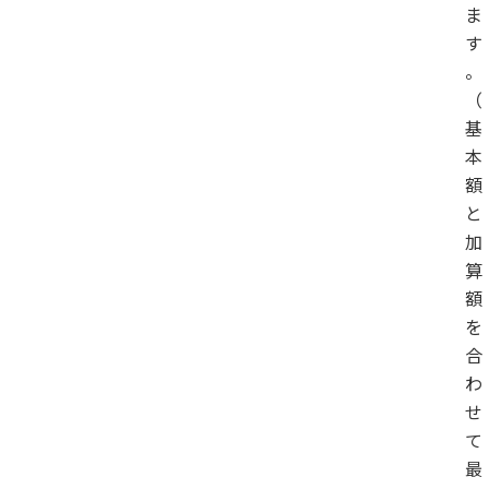
ま
す
。
（
基
本
額
と
加
算
額
を
合
わ
せ
て
最