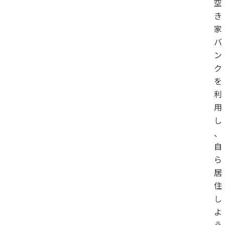
空
き
家
バ
ン
ク
を
利
用
し
、
自
ら
居
住
し
よ
う