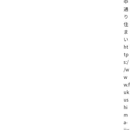
中
通
り
住
ま
い
ht
tp
s:/
/w
w
w.f
uk
us
hi
m
a-
iju