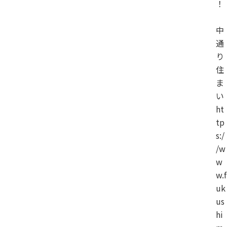
！
中
通
り
住
ま
い
ht
tp
s:/
/w
w
w.f
uk
us
hi