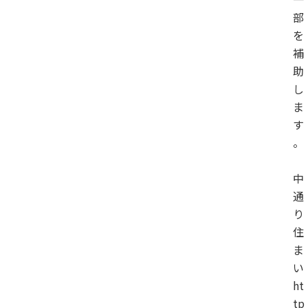
部
を
補
助
し
ま
す
。
中
通
り
住
ま
い
ht
tp