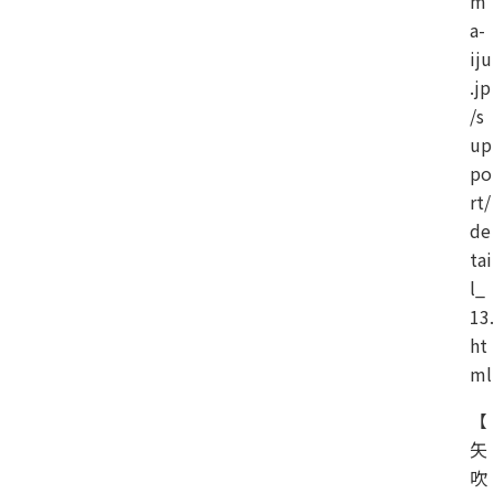
m
a-
iju
.jp
/s
up
po
rt/
de
tai
l_
13.
ht
ml
【
矢
吹