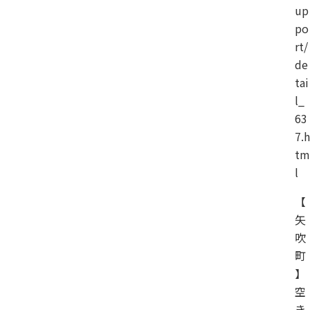
up
po
rt/
de
tai
l_
63
7.h
tm
l
【
矢
吹
町
】
空
き