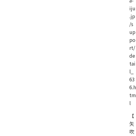
a-
iju
.jp
/s
up
po
rt/
de
tai
l_
63
6.h
tm
l
【
矢
吹