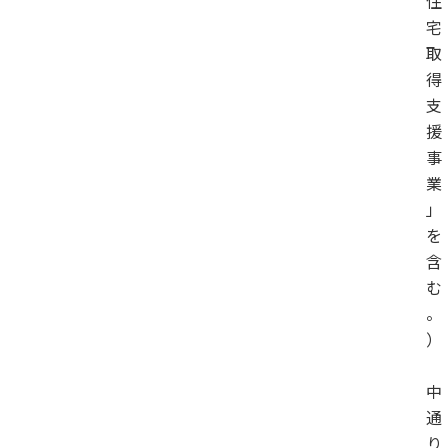
住
宅
取
得
支
援
事
業
」
を
含
む
。
）
中
通
り