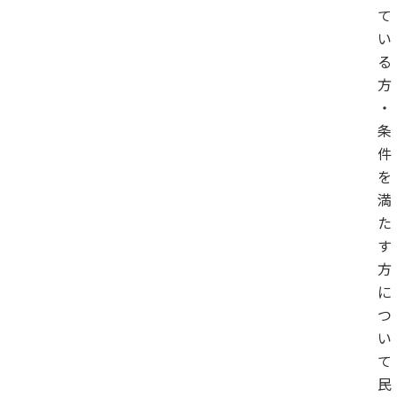
て
い
る
方
・
条
件
を
満
た
す
方
に
つ
い
て
民