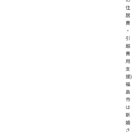
住
居
費
・
引
越
費
用
支
援)
福
島
市
は
新
婚
さ