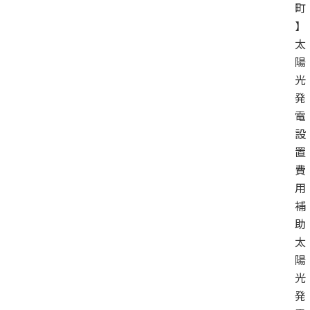
町
】
太
陽
光
発
電
設
置
費
用
補
助
太
陽
光
発