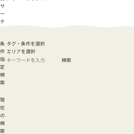
サ
ー
チ
条
タグ・条件を選択
件
エリアを選択
指
検索
定
検
索
現
在
の
検
索