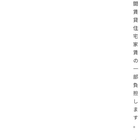
間
賃
貸
住
宅
家
賃
の
一
部
負
担
し
ま
す
。