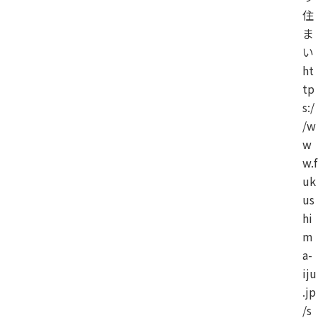
住
ま
い
ht
tp
s:/
/w
w
w.f
uk
us
hi
m
a-
iju
.jp
/s