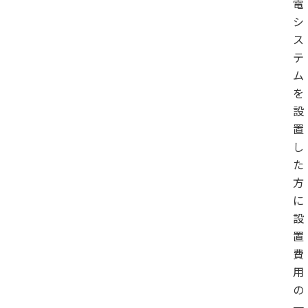
電
シ
ス
テ
ム
を
設
置
し
た
方
に
設
置
費
用
の
一