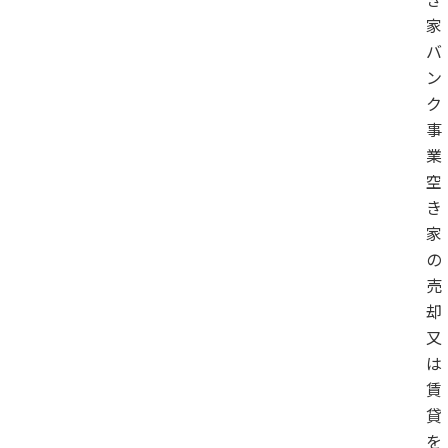
家
バ
ン
ク
事
業
空
き
家
の
売
却
又
は
賃
貸
を