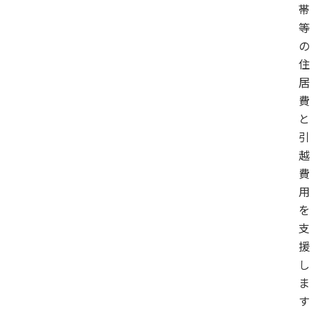
帯
等
の
住
居
費
と
引
越
費
用
を
支
援
し
ま
す