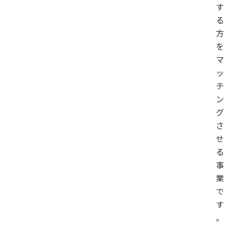
す
る
方
を
マ
ッ
チ
ン
グ
さ
せ
る
事
業
で
す
。