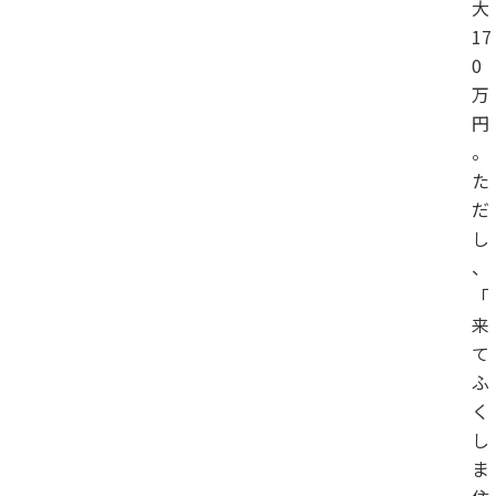
大
17
0
万
円
。
た
だ
し
、
「
来
て
ふ
く
し
ま