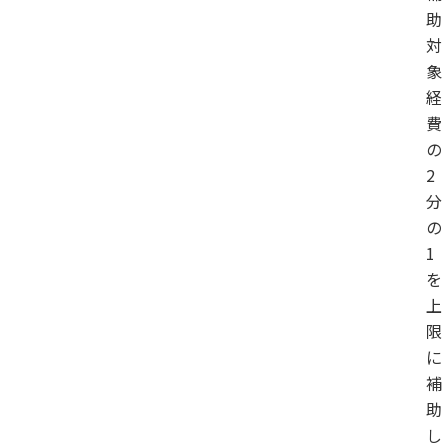
助
対
象
経
費
の
2
分
の
1
を
上
限
に
補
助
し