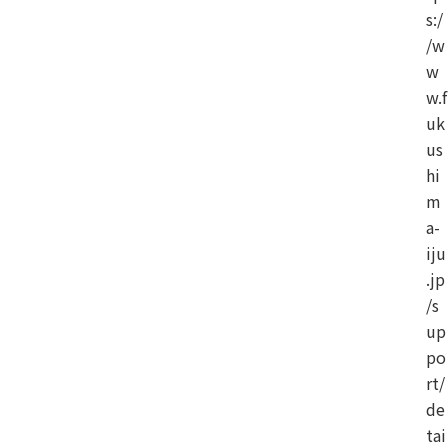
s:/
/w
w
w.f
uk
us
hi
m
a-
iju
.jp
/s
up
po
rt/
de
tai