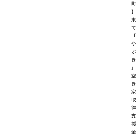
町
】
来
て
「
や
ぶ
き
」
空
き
家
取
得
支
援
金