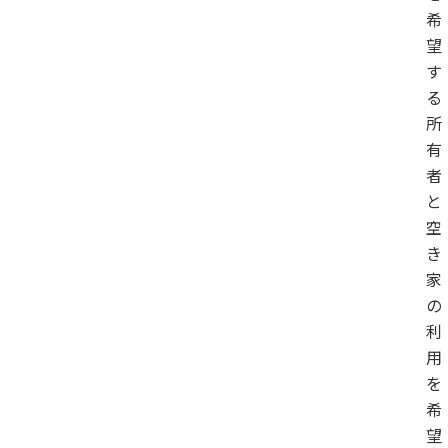
希
望
す
る
所
有
者
と
空
き
家
の
利
用
を
希
望