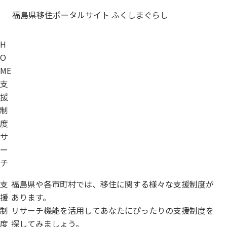
福島県移住ポータルサイト ふくしまぐらし
H
O
ME
支
援
制
度
サ
ー
チ
支
福島県や各市町村では、
移住に関する様々な
支援制度が
援
あります。
制
リサーチ機能を活用して
あなたにぴったりの
支援制度を
度
探してみましょう。