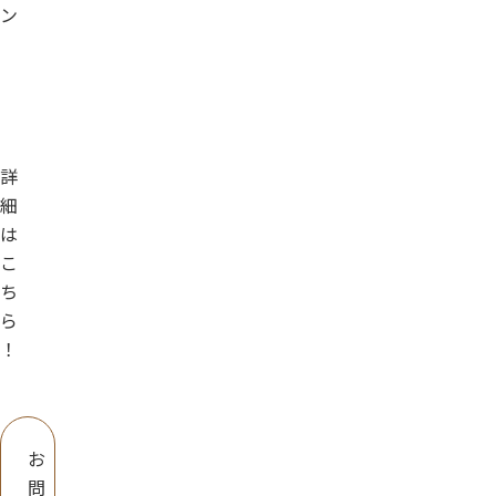
ン
詳
細
は
こ
ち
ら
！
お
問