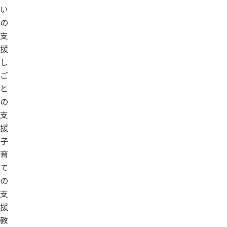
い
の
支
援
し
ご
と
の
支
援
子
育
て
の
支
援
教