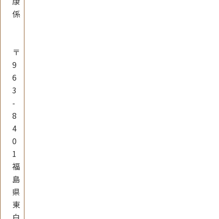
康
係
〒
9
6
3
-
8
4
0
1
福
島
県
東
白