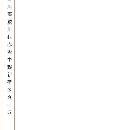
川
郡
鮫
川
村
赤
坂
中
野
新
宿
３
９
−
５