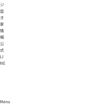
ジ
空
き
家
情
報
公
式
LI
NE
Menu
資料請求