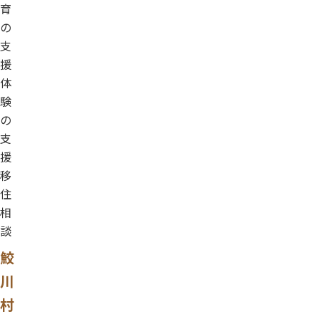
育
の
支
援
体
験
の
支
援
移
住
相
談
鮫
川
村