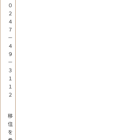
０
２
４
７
－
４
９
－
３
１
１
２
移
住
を