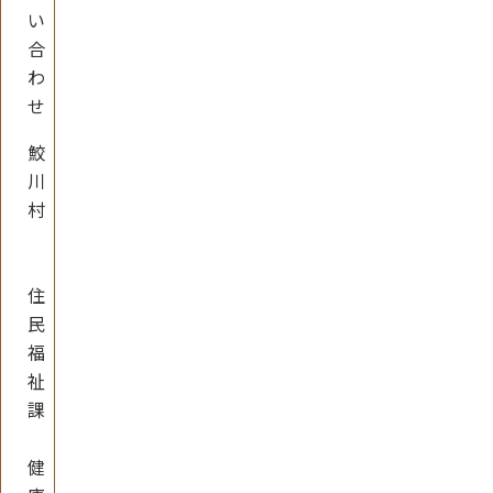
い
合
わ
せ
鮫
川
村
住
民
福
祉
課
健