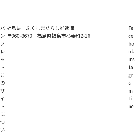
移住相談
パ
福島県 ふくしまぐらし推進課
Fa
ン
〒960-8670 福島県福島市杉妻町2-16
ce
フ
bo
レ
ok
ッ
Ins
ト
ta
こ
gr
の
a
サ
m
イ
Li
ト
ne
に
つ
い