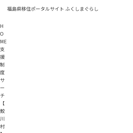
福島県移住ポータルサイト ふくしまぐらし
H
O
ME
支
援
制
度
サ
ー
チ
【
鮫
川
村