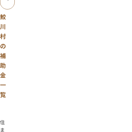
鮫
川
村
の
補
助
金
一
覧
住
ま