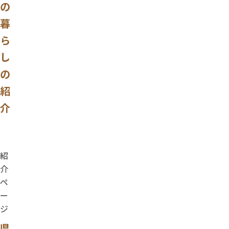
の
暮
ら
し
の
紹
介
紹
介
ペ
ー
ジ
県