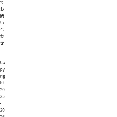
て
お
問
い
合
わ
せ
Co
py
rig
ht
20
25
-
20
26