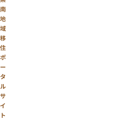
南
地
域
移
住
ポ
ー
タ
ル
サ
イ
ト