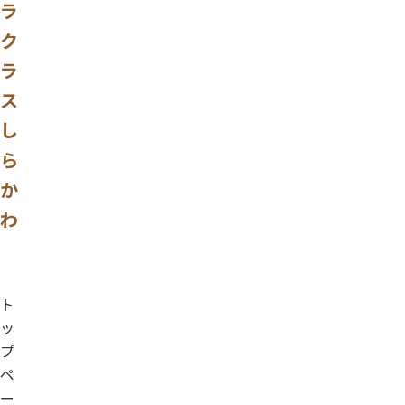
ラ
ク
ラ
ス
し
ら
か
わ
ト
ッ
プ
ペ
ー