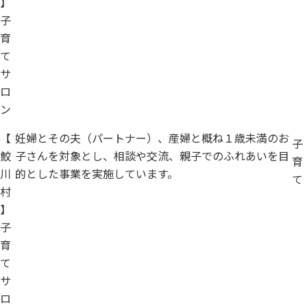
】
子
育
て
サ
ロ
ン
【
妊婦とその夫（パートナー）、産婦と概ね１歳未満のお
子
鮫
子さんを対象とし、相談や交流、親子でのふれあいを目
育
川
的とした事業を実施しています。
て
村
】
子
育
て
サ
ロ