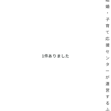
婚
・
子
育
て
応
援
セ
1
件ありました
ン
タ
ー
が
運
営
す
る
ふ