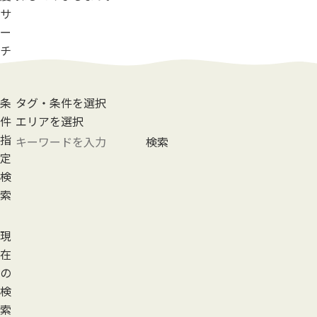
サ
ー
チ
条
タグ・条件を選択
件
エリアを選択
指
検索
定
検
索
現
在
の
検
索