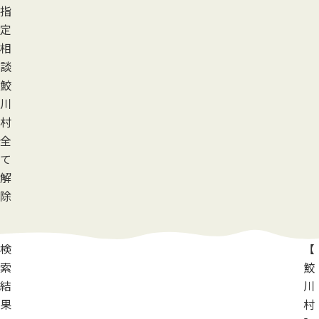
指
定
相
談
鮫
川
村
全
て
解
除
検
【
索
鮫
結
川
果
村