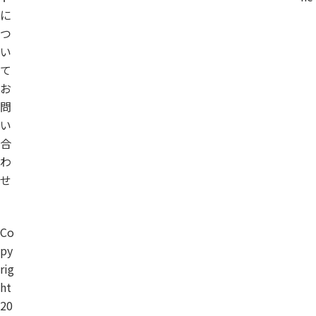
に
つ
い
て
お
問
い
合
わ
せ
Co
py
rig
ht
20