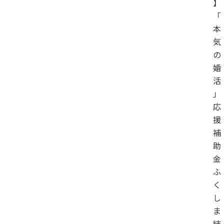
】
「
本
気
の
婚
活
」
応
援
補
助
金
ふ
く
し
ま
結