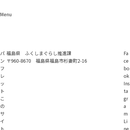
Menu
資料請求
移住相談
パ
福島県 ふくしまぐらし推進課
Fa
ン
〒960-8670 福島県福島市杉妻町2-16
ce
フ
bo
レ
ok
ッ
Ins
ト
ta
こ
gr
の
a
サ
m
イ
Li
ト
ne