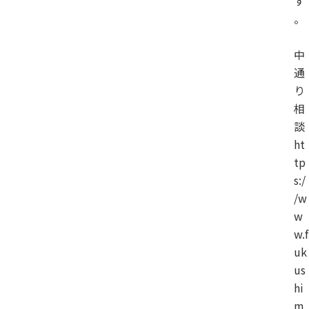
す
。
中
通
り
相
談
ht
tp
s:/
/w
w
w.f
uk
us
hi
m