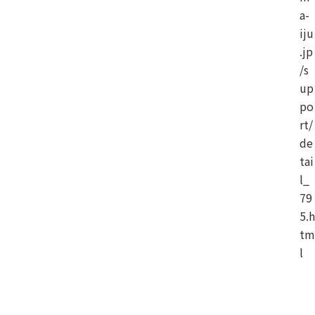
a-
iju
.jp
/s
up
po
rt/
de
tai
l_
79
5.h
tm
l