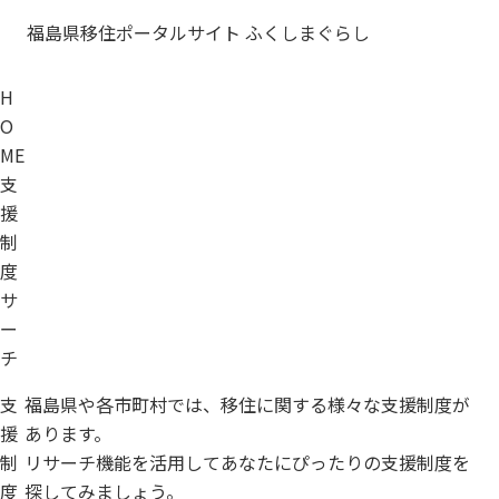
福島県移住ポータルサイト ふくしまぐらし
H
O
ME
支
援
制
度
サ
ー
チ
支
福島県や各市町村では、
移住に関する様々な
支援制度が
援
あります。
制
リサーチ機能を活用して
あなたにぴったりの
支援制度を
度
探してみましょう。