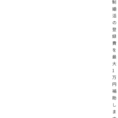
制
婚
活
の
登
録
費
を
最
大
1
万
円
補
助
し
ま