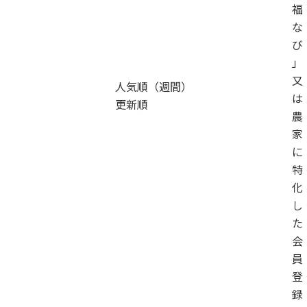
福
な
び
」
又
人気順（週間）
は
更新順
農
家
に
特
化
し
た
会
員
登
録