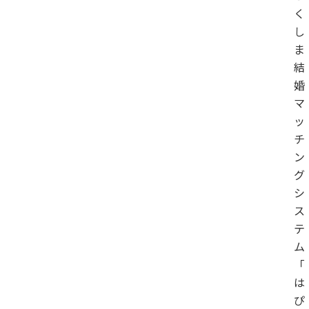
く
し
ま
結
婚
マ
ッ
チ
ン
グ
シ
ス
テ
ム
「
は
ぴ