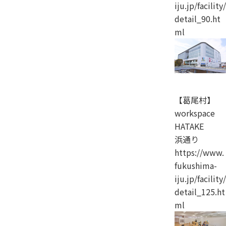
iju.jp/facility/
detail_90.ht
ml
【葛尾村】
workspace
HATAKE
浜通り
https://www.
fukushima-
iju.jp/facility/
detail_125.ht
ml