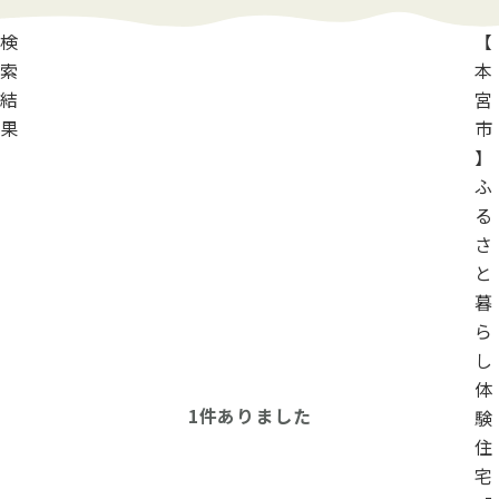
検
【
索
本
結
宮
果
市
】
ふ
る
さ
と
暮
ら
し
体
1
件ありました
験
住
宅