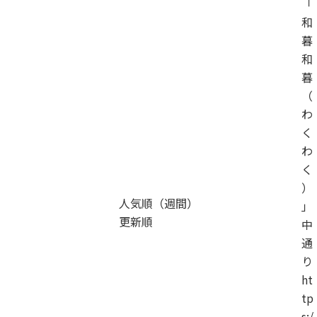
「
和
暮
和
暮
（
わ
く
わ
く
）
人気順（週間）
」
更新順
中
通
り
ht
tp
s:/