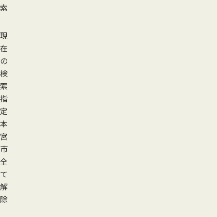
索
現
在
の
検
索
指
定
本
宮
市
全
て
解
除