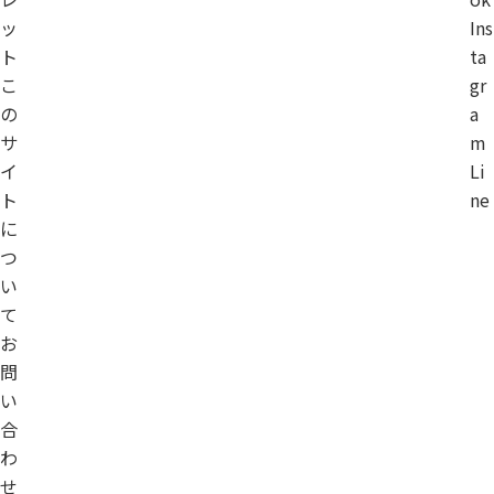
ッ
Ins
ト
ta
こ
gr
の
a
サ
m
イ
Li
ト
ne
に
つ
い
て
お
問
い
合
わ
せ