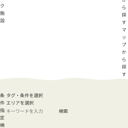
ク
ら
施
探
設
す
マ
ッ
プ
か
ら
探
す
条
タグ・条件を選択
件
エリアを選択
指
検索
定
検