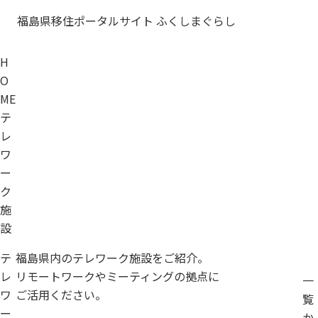
福島県移住ポータルサイト ふくしまぐらし
H
O
ME
テ
レ
ワ
ー
ク
施
設
テ
福島県内のテレワーク施設をご紹介。
レ
リモートワークやミーティングの拠点に
一
ワ
ご活用ください。
覧
ー
か