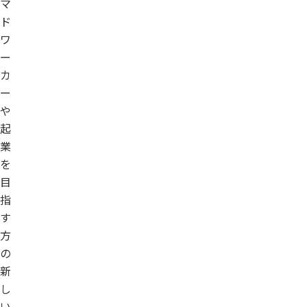
マ
ド
ワ
ー
カ
ー
や
起
業
を
目
指
す
方
の
新
し
い