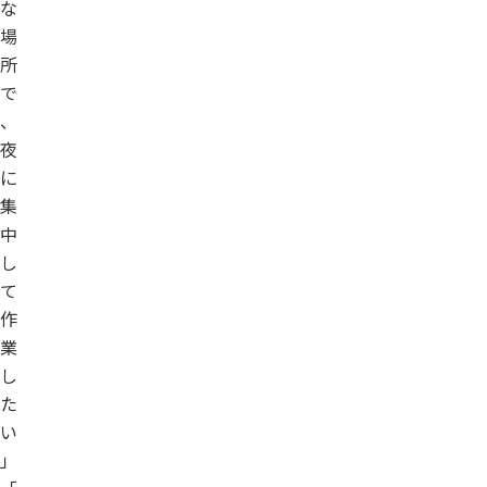
な
場
所
で
、
夜
に
集
中
し
て
作
業
し
た
い
」