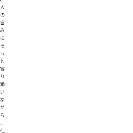
人
の
営
み
に
そ
っ
と
寄
り
添
い
な
が
ら
、
仕