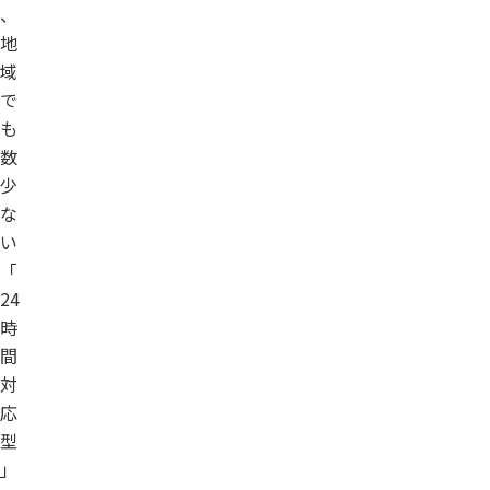
、
地
域
で
も
数
少
な
い
「
24
時
間
対
応
型
」