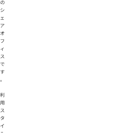
の
シ
ェ
ア
オ
フ
ィ
ス
で
す
。
利
用
ス
タ
イ