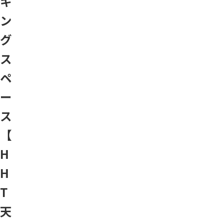
キ
ン
グ
ス
ペ
ー
ス
【
H
H
T
天