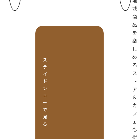
地
域
商
品
を
楽
し
め
ス
る
ラ
ス
イ
ト
ド
シ
ア
ョ
＆
ー
カ
で
フ
見
ェ
る
も
併