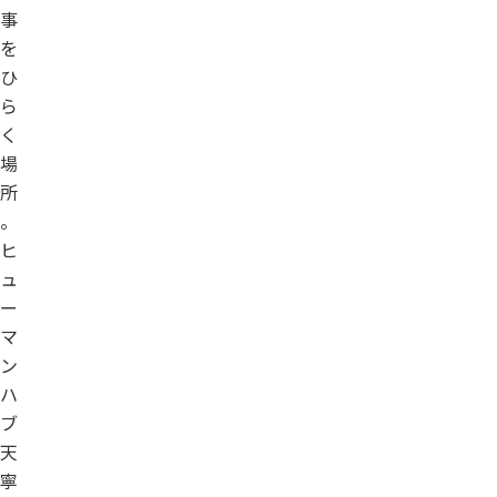
事
を
ひ
ら
く
場
所
。
ヒ
ュ
ー
マ
ン
ハ
ブ
天
寧