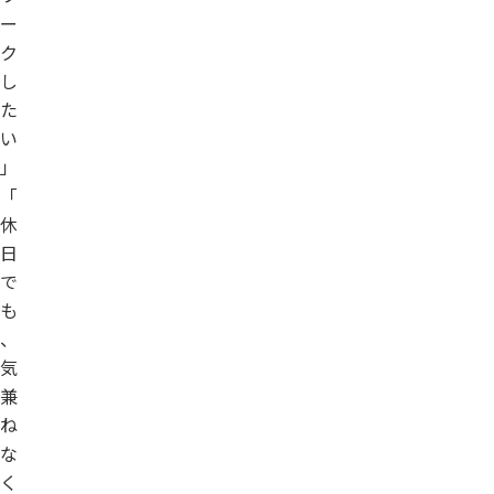
ー
ク
し
た
い
」
「
休
日
で
も
、
気
兼
ね
な
く