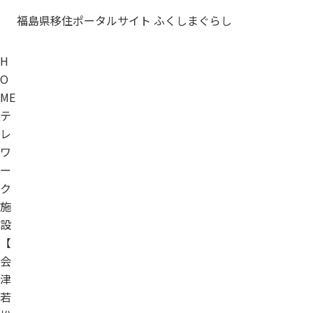
福島県移住ポータルサイト ふくしまぐらし
H
O
ME
テ
レ
ワ
ー
ク
施
設
【
会
津
若