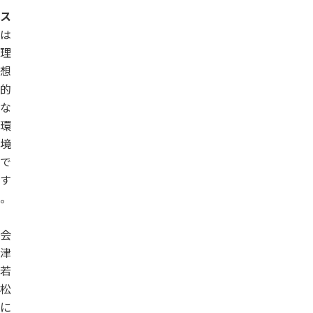
ス
は
理
想
的
な
環
境
で
す
。
会
津
若
松
に