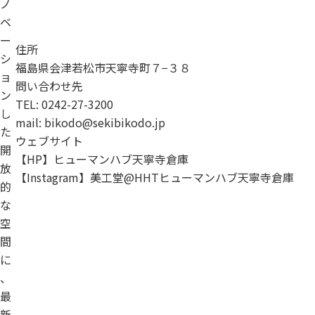
ノ
ベ
ー
住所
シ
福島県会津若松市天寧寺町７−３８
ョ
問い合わせ先
ン
TEL: 0242-27-3200
し
mail: bikodo@sekibikodo.jp
た
ウェブサイト
開
【HP】ヒューマンハブ天寧寺倉庫
放
【Instagram】美工堂@HHTヒューマンハブ天寧寺倉庫
的
な
空
間
に
、
最
新