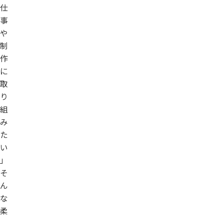
仕
事
や
制
作
に
取
り
組
み
た
い
」
そ
ん
な
柔