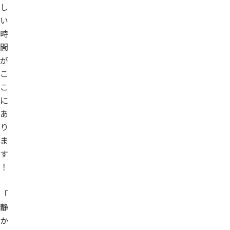
し
い
時
間
が
こ
こ
に
あ
り
ま
す
！
「
静
か