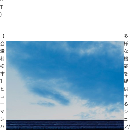
T
）
【
多
会
様
津
な
若
機
松
能
市
を
】
提
ヒ
供
ュ
す
ー
る
マ
シ
ン
ェ
ハ
ア/