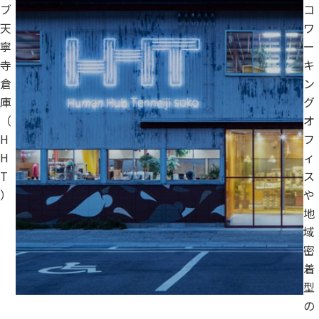
ブ
コ
天
ワ
寧
ー
寺
キ
倉
ン
庫
グ
（
オ
H
フ
H
ィ
T
ス
）
や
地
域
密
着
型
の