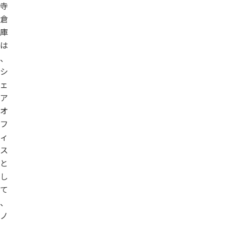
寺
倉
庫
は
、
シ
ェ
ア
オ
フ
ィ
ス
と
し
て
、
ノ