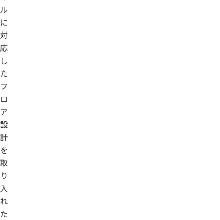
ル
に
対
応
し
た
フ
ロ
ア
設
計
を
取
り
入
れ
た