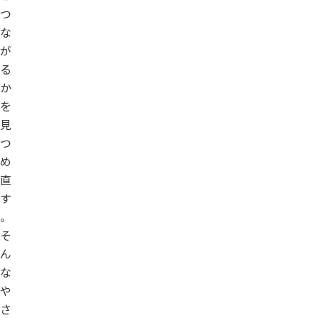
つ
な
が
る
か
を
見
つ
め
直
す
。
そ
ん
な
や
さ