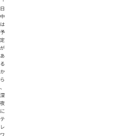
「
日
中
は
予
定
が
あ
る
か
ら
、
深
夜
に
テ
レ
ワ