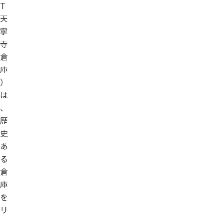
T
天
寧
寺
倉
庫
）
は
、
歴
史
あ
る
倉
庫
を
リ