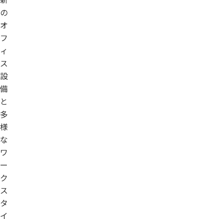
の
オ
フ
ィ
ス
設
備
と
多
様
な
ワ
ー
ク
ス
タ
イ