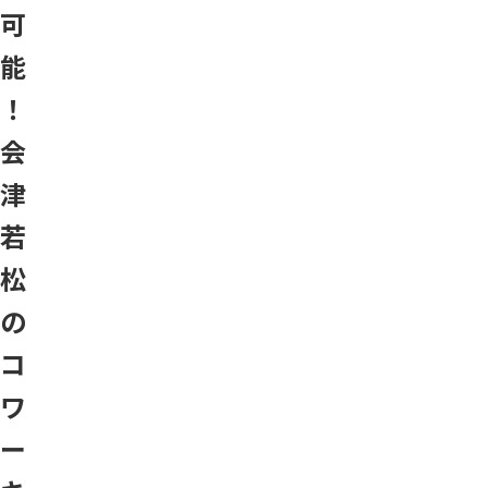
可
能
！
会
津
若
松
の
コ
ワ
ー