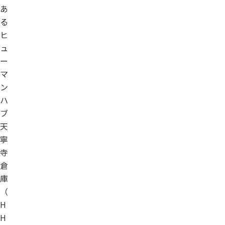
あ
る
ヒ
ュ
ー
マ
ン
ハ
ブ
天
寧
寺
倉
庫
（
H
H