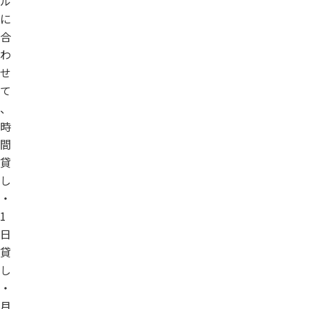
ル
に
合
わ
せ
て
、
時
間
貸
し
・
1
日
貸
し
・
月