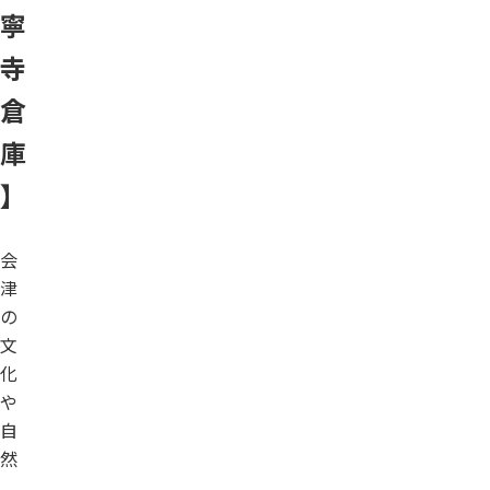
寧
寺
倉
庫
】
会
津
の
文
化
や
自
然
、