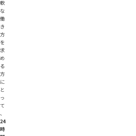
軟
な
働
き
方
を
求
め
る
方
に
と
っ
て
、
24
時