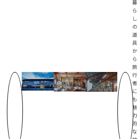
暮
ら
し
の
道
具
か
ら
旅
行
者
に
も
魅
力
的
な