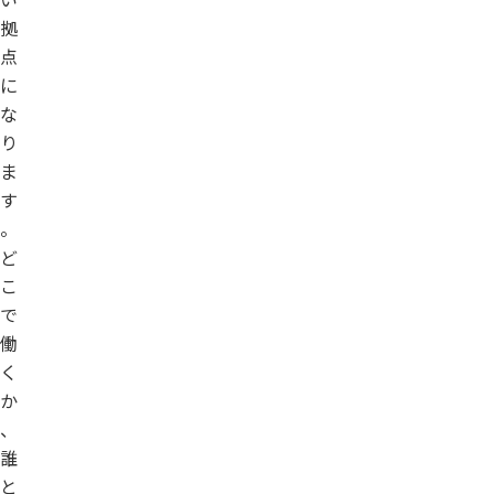
拠
点
に
な
り
ま
す
。
ど
こ
で
働
く
か
、
誰
と