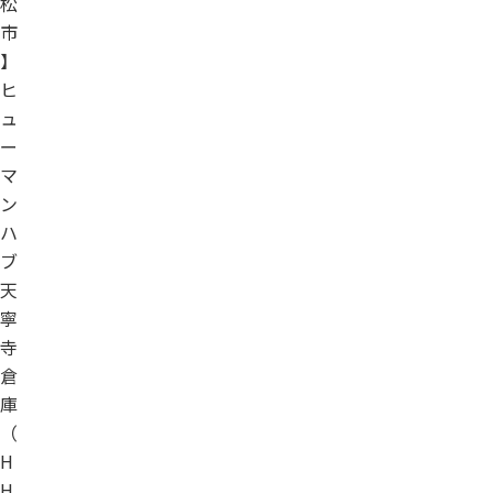
松
市
】
ヒ
ュ
ー
マ
ン
ハ
ブ
天
寧
寺
倉
庫
（
H
H