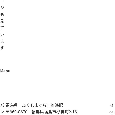
ー
ジ
も
見
て
い
ま
す
Menu
資料請求
移住相談
パ
福島県 ふくしまぐらし推進課
Fa
ン
〒960-8670 福島県福島市杉妻町2-16
ce