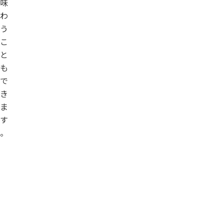
味
わ
う
こ
と
も
で
き
ま
す
。