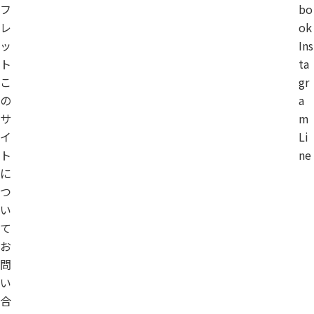
フ
bo
レ
ok
ッ
Ins
ト
ta
こ
gr
の
a
サ
m
イ
Li
ト
ne
に
つ
い
て
お
問
い
合