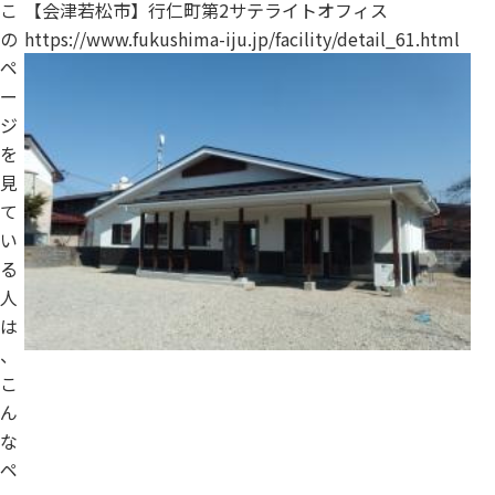
こ
【会津若松市】行仁町第2サテライトオフィス
の
https://www.fukushima-iju.jp/facility/detail_61.html
ペ
ー
ジ
を
見
て
い
る
人
は
、
こ
ん
な
ペ