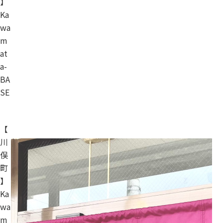
】
Ka
wa
m
at
a-
BA
SE
【
川
俣
町
】
Ka
wa
m