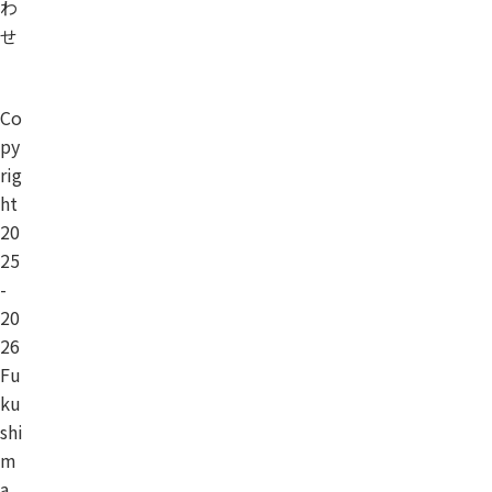
わ
せ
Co
py
rig
ht
20
25
-
20
26
Fu
ku
shi
m
a