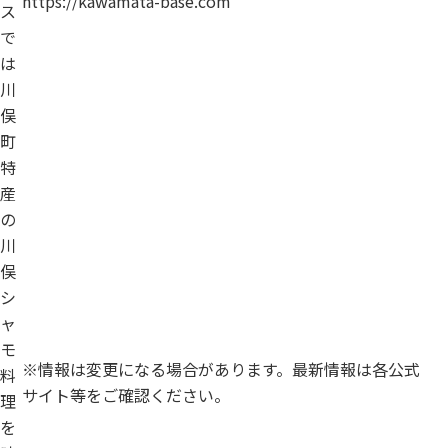
https://kawamata-base.com
ス
で
は
川
俣
町
特
産
の
川
俣
シ
ャ
モ
※情報は変更になる場合があります。最新情報は各公式
料
サイト等をご確認ください。
理
を