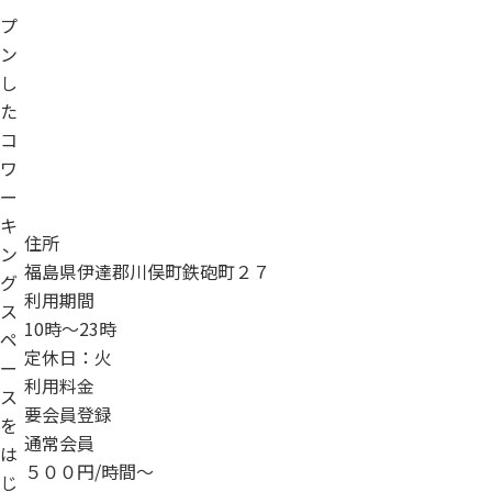
プ
ン
し
た
コ
ワ
ー
キ
住所
ン
福島県伊達郡川俣町鉄砲町２７
グ
利用期間
ス
10時～23時
ペ
定休日：火
ー
利用料金
ス
要会員登録
を
通常会員
は
５００円/時間～
じ