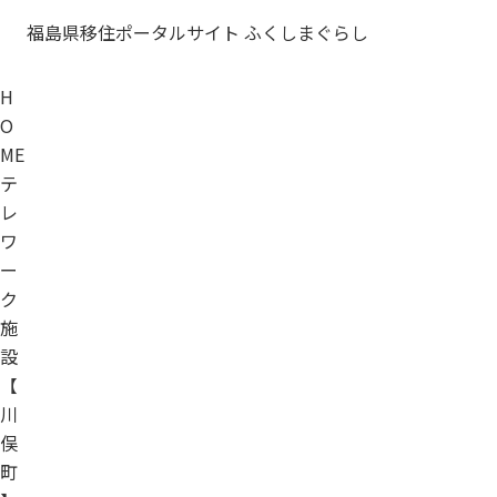
福島県移住ポータルサイト ふくしまぐらし
H
O
ME
テ
レ
ワ
ー
ク
施
設
【
川
俣
町