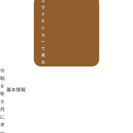
ス
ラ
イ
ド
シ
ョ
ー
で
見
る
令
和
６
基本情報
年
８
月
に
オ
ー