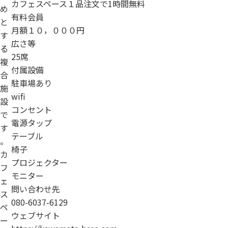
カフェスペース１品注文で1時間無料
め
有料会員
と
月額１０，０００円
す
広さ等
る
25席
複
付属設備
合
駐車場あり
施
wifi
設
コンセント
で
電源タップ
す
テーブル
。
椅子
カ
プロジェクター
フ
モニター
ェ
問い合わせ先
ス
080-6037-6129
ペ
ウェブサイト
ー