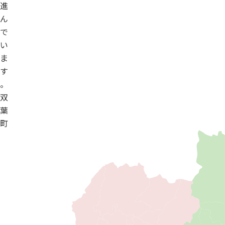
進
ん
で
い
ま
す
。
双
葉
町