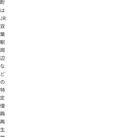
町
は
JR
双
葉
駅
周
辺
な
ど
の
特
定
復
興
再
生