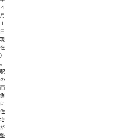
４
月
１
日
現
在
）
。
駅
の
西
側
に
住
宅
が
整