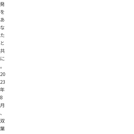
発
を
あ
な
た
と
共
に
。
20
23
年
8
月
、
双
葉