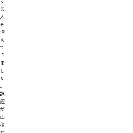
す
る
人
も
増
え
て
き
ま
し
た
。
課
題
が
山
積
す