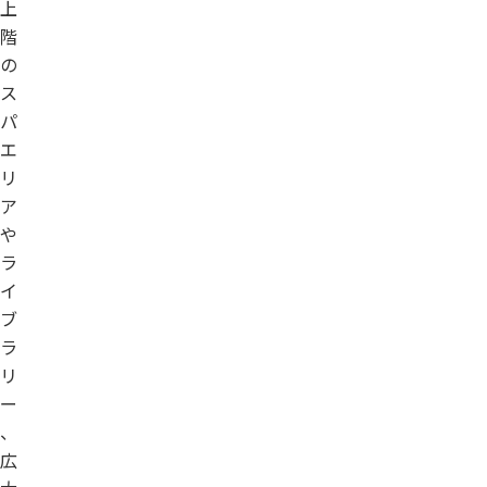
上
階
の
ス
パ
エ
リ
ア
や
ラ
イ
ブ
ラ
リ
ー
、
広