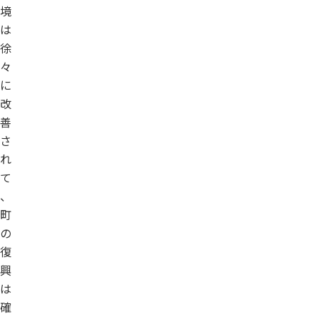
境
は
徐
々
に
改
善
さ
れ
て
、
町
の
復
興
は
確