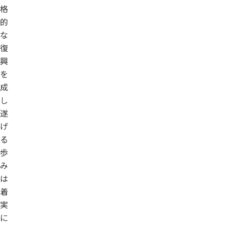
格
的
な
復
興
を
成
し
遂
げ
る
歩
み
は
着
実
に