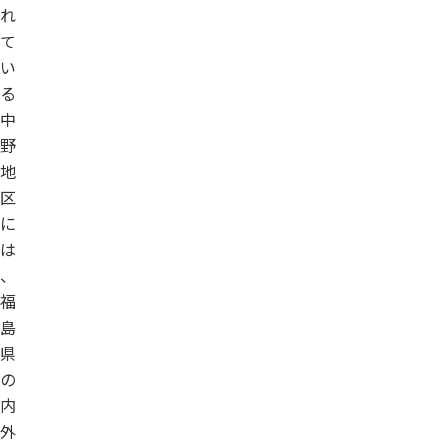
れ
て
い
る
中
野
地
区
に
は
、
福
島
県
の
内
外