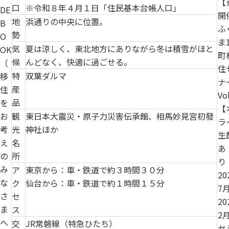
【
口
※令和８年４月１日「住民基本台帳人口」
DE
開
地
浜通りの中央に位置。
B
ふ
勢
O
ま
気
夏は涼しく、東北地方にありながら冬は積雪がほと
OK
町
候
んどなく、快適に過ごせる。
（
住
特
双葉ダルマ
移
ナ
産
住
Vo
品
を
【
観
東日本大震災・原子力災害伝承館、相馬妙見宮初發
お
ラ
光
神社ほか
考
生
名
え
あ
所
の
り
み
ア
東京から：車・鉄道で約３時間３０分
20
な
ク
仙台から：車・鉄道で約１時間１５分
7
さ
セ
20
ま
ス
2
へ
交
JR常磐線（特急ひたち）
セ