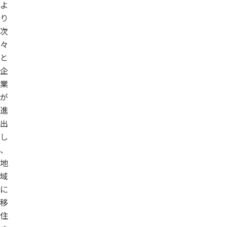
よ
り
次
々
と
企
業
が
進
出
し
、
地
域
に
移
住