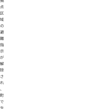
拠
点
区
域
の
避
難
指
示
が
解
除
さ
れ
、
町
で
生