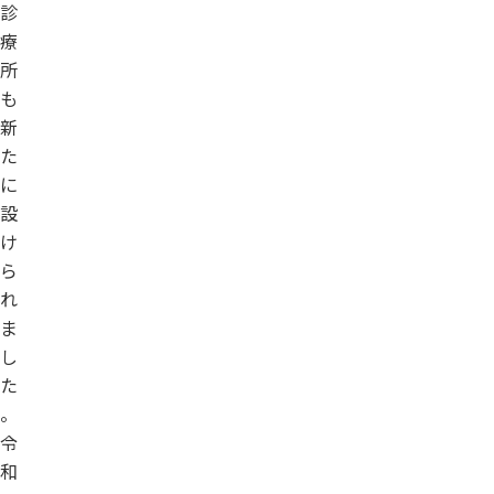
診
療
所
も
新
た
に
設
け
ら
れ
ま
し
た
。
令
和