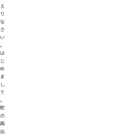
え
り
な
さ
い
。
は
じ
め
ま
し
て
。
町
の
再
出