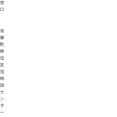
窓
口
双
葉
町
移
住
定
住
相
談
セ
ン
タ
ー