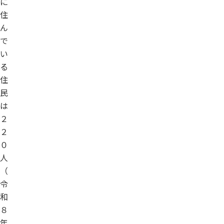
に
住
ん
で
い
る
住
民
は
２
２
０
人
（
令
和
８
年