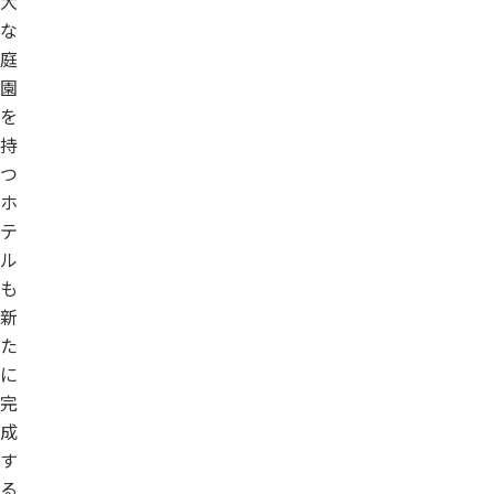
大
な
庭
園
を
持
つ
ホ
テ
ル
も
新
た
に
完
成
す
る