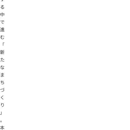
る
中
で
進
む
「
新
た
な
ま
ち
づ
く
り
」
。
本