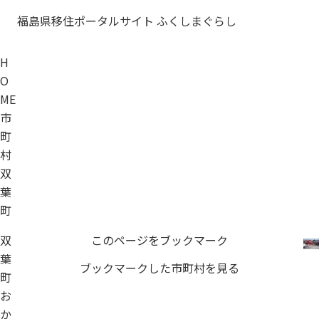
福島県移住ポータルサイト ふくしまぐらし
H
O
ME
市
町
村
双
葉
町
双
このページをブックマーク
葉
ブックマークした市町村を見る
町
お
か