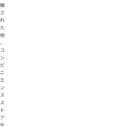
備
さ
れ
た
他
、
コ
ン
ビ
ニ
エ
ン
ス
ス
ト
ア
や