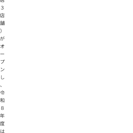
３
店
舗
）
が
オ
ー
プ
ン
し
、
令
和
８
年
度
は