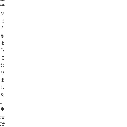
活
が
で
き
る
よ
う
に
な
り
ま
し
た
。
生
活
環