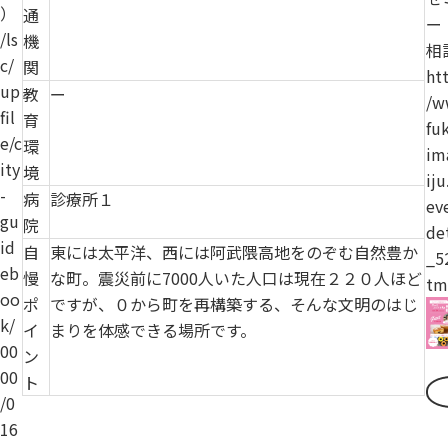
）
通
ー
/ls
機
相
c/
関
htt
up
教
ー
/w
fil
育
fu
e/c
環
im
ity
境
iju
-
病
診療所１
ev
gu
院
det
id
自
東には太平洋、西には阿武隈高地をのぞむ自然豊か
_5
eb
慢
な町。震災前に7000人いた人口は現在２２０人ほど
tm
oo
ポ
ですが、０から町を再構築する、そんな文明のはじ
k/
イ
まりを体感できる場所です。
00
ン
00
ト
/0
16