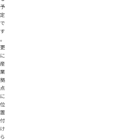
予
定
で
す
。
更
に
産
業
拠
点
に
位
置
付
け
ら