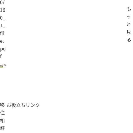
0/
も
16
っ
0_
と
1_
見
fil
る
e.
pd
f
移
お役立ちリンク
住
相
談