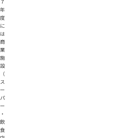
７
年
度
に
は
商
業
施
設
（
ス
ー
パ
ー
・
飲
食
店