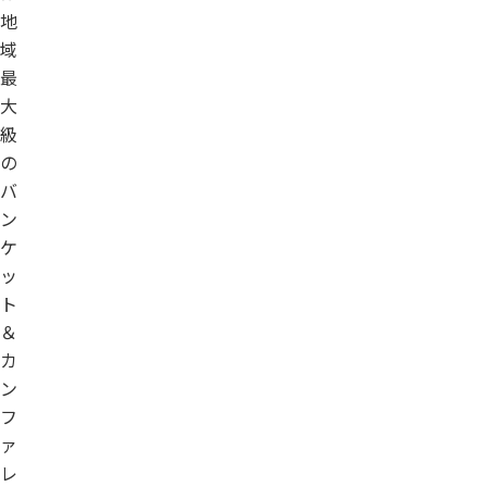
地
域
最
大
級
の
バ
ン
ケ
ッ
ト
＆
カ
ン
フ
ァ
レ