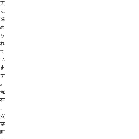
実
に
進
め
ら
れ
て
い
ま
す
。
現
在
、
双
葉
町