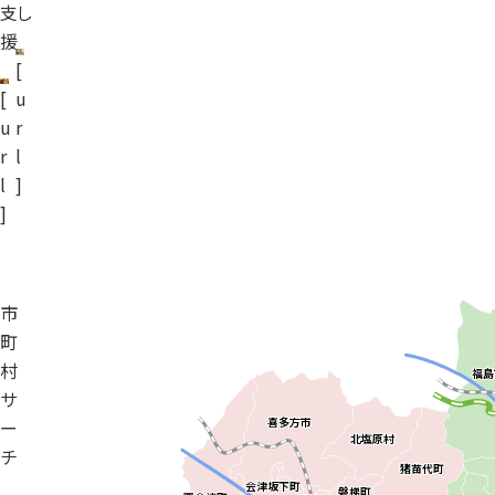
支
し
援
[
[
u
u
r
r
l
l
]
]
市
町
村
サ
ー
チ