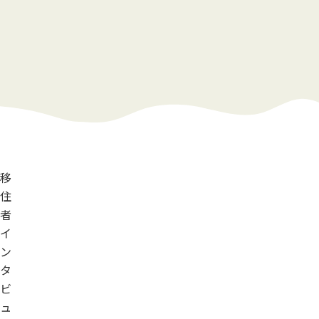
移
住
者
イ
ン
タ
ビ
ュ