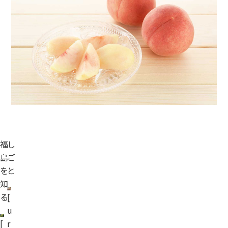
福
し
島
ご
を
と
知
る
[
u
[
r