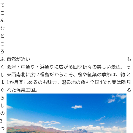
て
こ
ん
な
と
こ
ろ
ふ
自然が近い
も
く
会津・中通り・浜通りに広がる四季折々の美しい景色、
っ
し
東西南北に広い福島だからこそ、桜や紅葉の季節は、約
と
ま
1か月楽しめるのも魅力。温泉地の数も全国4位と実は隠
見
ぐ
れた温泉王国。
る
ら
し
の
3
つ