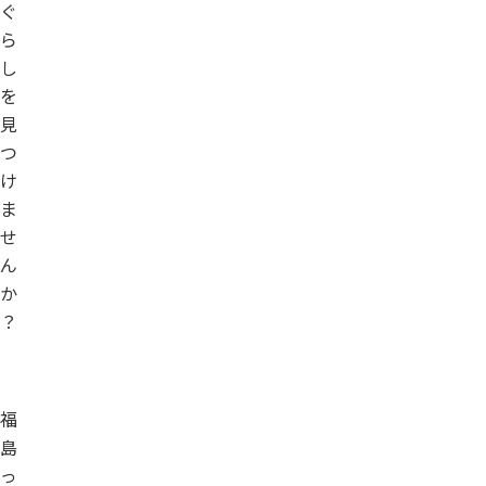
ぐ
ら
し
を
見
つ
け
ま
せ
ん
か
？
福
島
っ