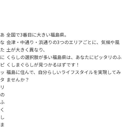
あ
全国で3番目に大きい福島県。
な
会津・中通り・浜通りの
3つのエリアごとに、
気候や風
た
土が大きく異なり、
に
くらしの選択肢が多い福島県は、
あなたにピッタリの
ふ
ピ
くしまぐらしが見つかるはずです！
ッ
福島に住んで、
自分らしいライフスタイルを
実現してみ
タ
ませんか？
リ
の
ふ
く
し
ま