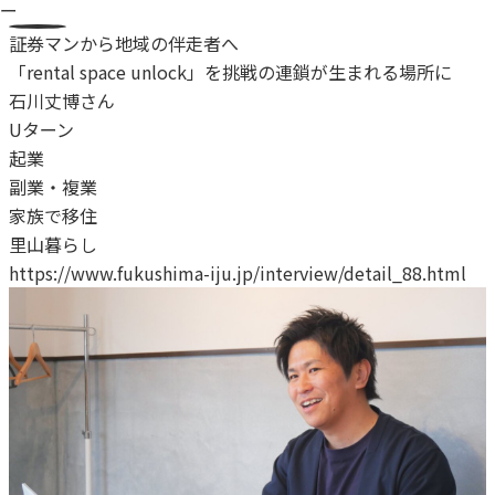
ー
証券マンから地域の伴走者へ
「rental space unlock」を挑戦の連鎖が生まれる場所に
石川丈博さん
Uターン
起業
副業・複業
家族で移住
里山暮らし
https://www.fukushima-iju.jp/interview/detail_88.html
h