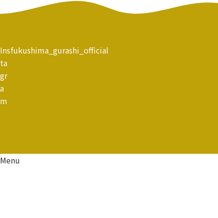
Ins
fukushima_gurashi_official
ta
gr
a
m
Menu
資料請求
移住相談