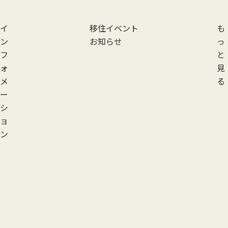
イ
移住イベント
も
ン
お知らせ
っ
フ
と
ォ
見
メ
る
ー
シ
ョ
ン