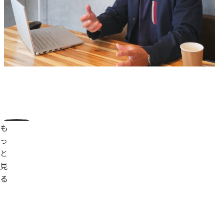
も
っ
と
見
る