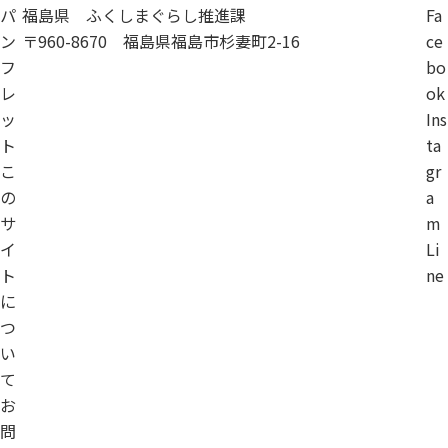
パ
福島県 ふくしまぐらし推進課
Fa
ン
〒960-8670 福島県福島市杉妻町2-16
ce
フ
bo
レ
ok
ッ
Ins
ト
ta
こ
gr
の
a
サ
m
イ
Li
ト
ne
に
つ
い
て
お
問