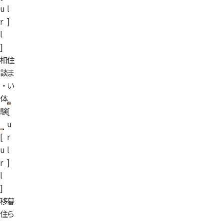
u
l
r
]
l
]
相
住
談
ま
・
い
体
験
[
u
[
r
u
l
r
]
l
]
移
暮
住
ら