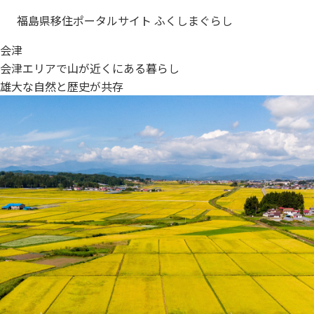
福島県移住ポータルサイト ふくしまぐらし
会津
会津エリアで
山が近くにある暮らし
雄大な自然と
歴史が共存