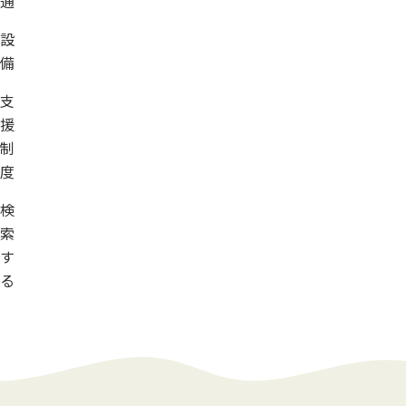
通
設
備
支
援
制
度
検
索
す
る