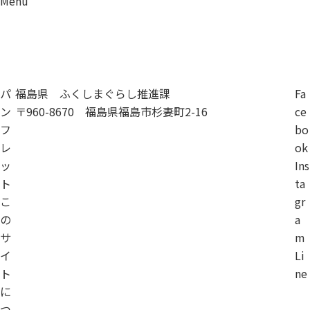
Menu
資料請求
移住相談
パ
福島県 ふくしまぐらし推進課
Fa
ン
〒960-8670 福島県福島市杉妻町2-16
ce
フ
bo
レ
ok
ッ
Ins
ト
ta
こ
gr
の
a
サ
m
イ
Li
ト
ne
に
つ