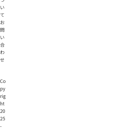
い
て
お
問
い
合
わ
せ
Co
py
rig
ht
20
25
-