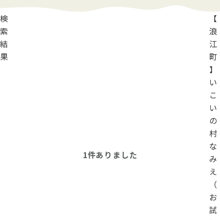
検
【
索
浪
結
江
果
町
】
い
こ
い
の
村
な
1
件ありました
み
え
（
お
試