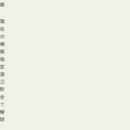
索
現
在
の
検
索
指
定
浪
江
町
全
て
解
除