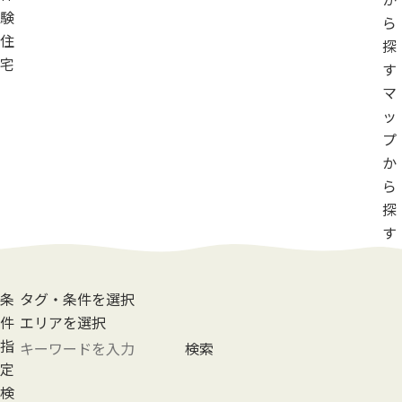
験
ら
住
探
宅
す
マ
ッ
プ
か
ら
探
す
条
タグ・条件を選択
件
エリアを選択
指
検索
定
検