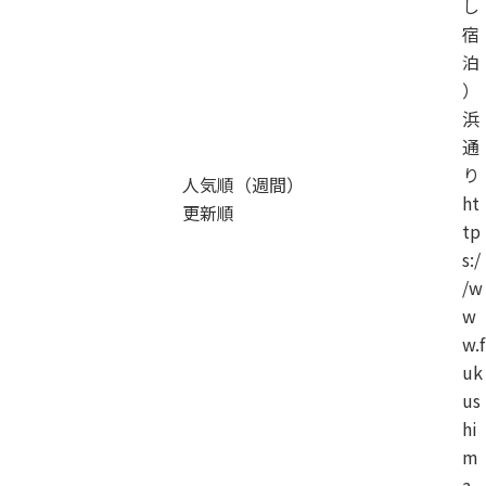
し
宿
泊
）
浜
通
り
人気順（週間）
ht
更新順
tp
s:/
/w
w
w.f
uk
us
hi
m
a-