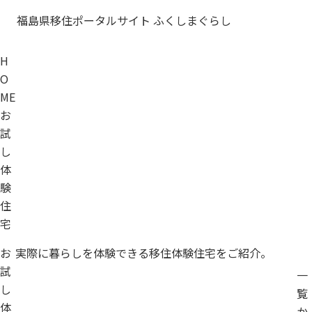
福島県移住ポータルサイト ふくしまぐらし
H
O
ME
お
試
し
体
験
住
宅
お
実際に暮らしを体験できる
移住体験住宅をご紹介。
試
一
し
覧
体
か