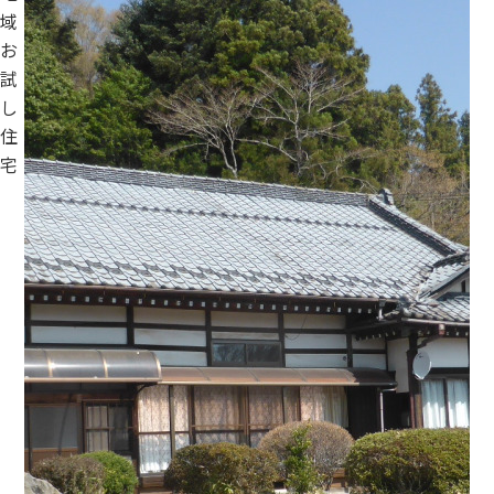
域
お
試
し
住
宅