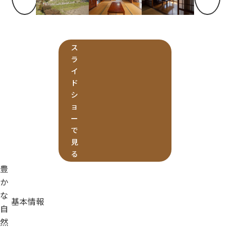
ス
ラ
イ
ド
シ
ョ
ー
で
見
る
豊
か
な
基本情報
自
然