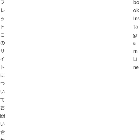
フ
bo
レ
ok
ッ
Ins
ト
ta
こ
gr
の
a
サ
m
イ
Li
ト
ne
に
つ
い
て
お
問
い
合