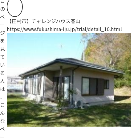
こ
の
ペ
【田村市】チャレンジハウス春山
【
ー
https://www.fukushima-iju.jp/trial/detail_10.html
ht
ジ
を
見
て
い
る
人
は
、
こ
ん
な
ペ
ー