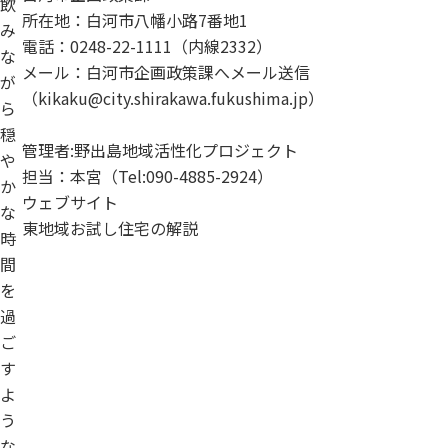
飲
所在地：白河市八幡小路7番地1
み
電話：0248-22-1111（内線2332）
な
メール：白河市企画政策課へメール送信
が
（kikaku@city.shirakawa.fukushima.jp）
ら
穏
管理者:野出島地域活性化プロジェクト
や
担当：本宮（Tel:090-4885-2924）
か
ウェブサイト
な
東地域お試し住宅の解説
時
間
を
過
ご
す
よ
う
な