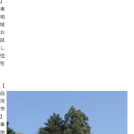
】
東
地
域
お
試
し
住
宅
【
白
河
市
】
東
地