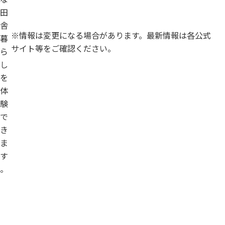
田
舎
※情報は変更になる場合があります。最新情報は各公式
暮
サイト等をご確認ください。
ら
し
を
体
験
で
き
ま
す
。