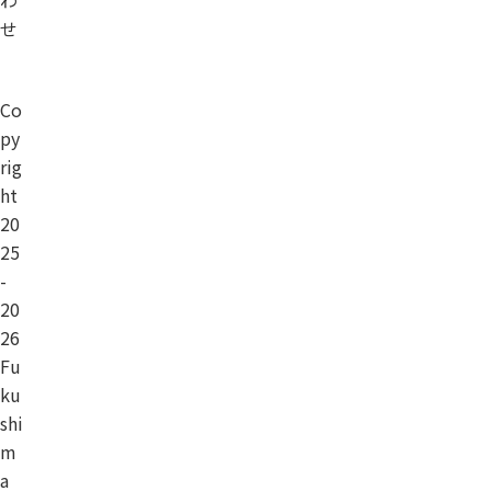
わ
せ
Co
py
rig
ht
20
25
-
20
26
Fu
ku
shi
m
a