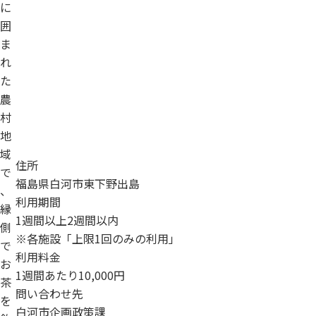
に
囲
ま
れ
た
農
村
地
域
住所
で
福島県白河市東下野出島
、
利用期間
縁
1週間以上2週間以内
側
※各施設「上限1回のみの利用」
で
利用料金
お
1週間あたり10,000円
茶
問い合わせ先
を
白河市企画政策課