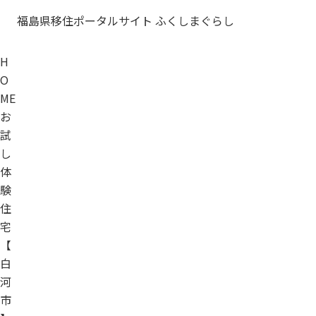
福島県移住ポータルサイト ふくしまぐらし
H
O
ME
お
試
し
体
験
住
宅
【
白
河
市