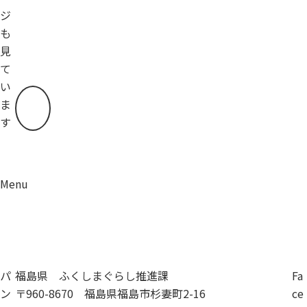
ジ
も
見
て
い
ま
す
Menu
資料請求
移住相談
パ
福島県 ふくしまぐらし推進課
Fa
ン
〒960-8670 福島県福島市杉妻町2-16
ce