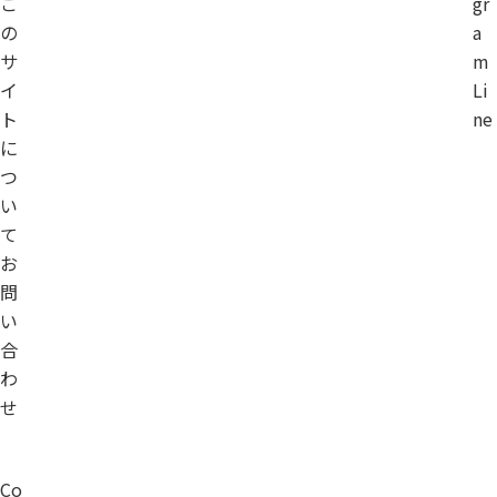
こ
gr
の
a
サ
m
イ
Li
ト
ne
に
つ
い
て
お
問
い
合
わ
せ
Co