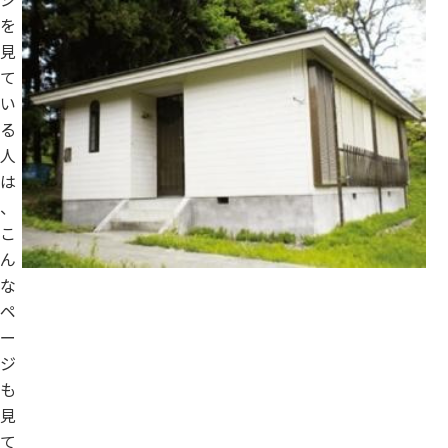
を
見
て
い
る
人
は
、
こ
ん
な
ペ
ー
ジ
も
見
て