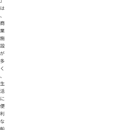
」
は
、
商
業
施
設
が
多
く
、
生
活
に
便
利
な
船