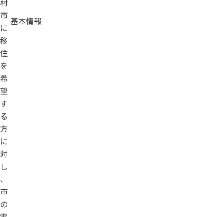
村
市
基本情報
に
移
住
を
希
望
す
る
方
に
対
し
、
市
の
雰