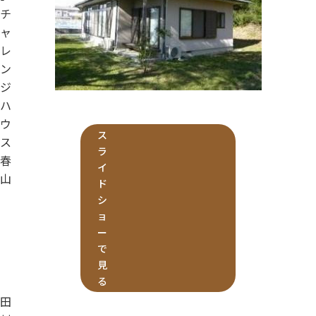
チ
ャ
レ
ン
ジ
ハ
ウ
ス
ス
ラ
春
イ
山
ド
シ
ョ
ー
で
見
る
田