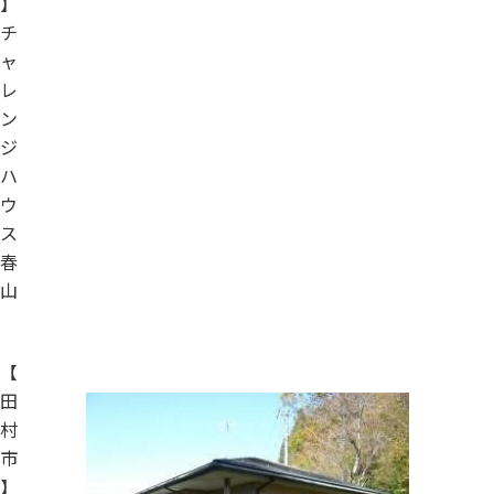
】
チ
ャ
レ
ン
ジ
ハ
ウ
ス
春
山
【
田
村
市
】