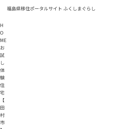
福島県移住ポータルサイト ふくしまぐらし
H
O
ME
お
試
し
体
験
住
宅
【
田
村
市