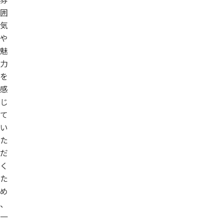
囲
気
や
魅
力
を
感
じ
て
い
た
だ
く
た
め
、
一