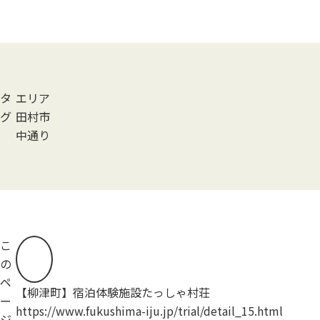
タ
エリア
グ
田村市
中通り
こ
の
ペ
【柳津町】宿泊体験施設たっしゃ村荘
【
ー
https://www.fukushima-iju.jp/trial/detail_15.html
ht
ジ