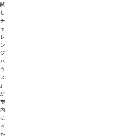
試
し
チ
ャ
レ
ン
ジ
ハ
ウ
ス
」
が
市
内
に
４
か