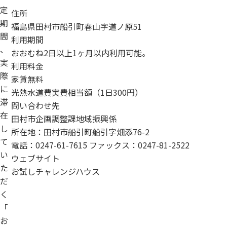
定
住所
期
福島県田村市船引町春山字道ノ原51
間
利用期間
、
おおむね2日以上1ヶ月以内利用可能。
実
利用料金
際
家賃無料
に
光熱水道費実費相当額（1日300円）
滞
問い合わせ先
在
田村市企画調整課地域振興係
し
所在地：田村市船引町船引字畑添76-2
て
電話：0247-61-7615 ファックス：0247-81-2522
い
ウェブサイト
た
お試しチャレンジハウス
だ
く
「
お