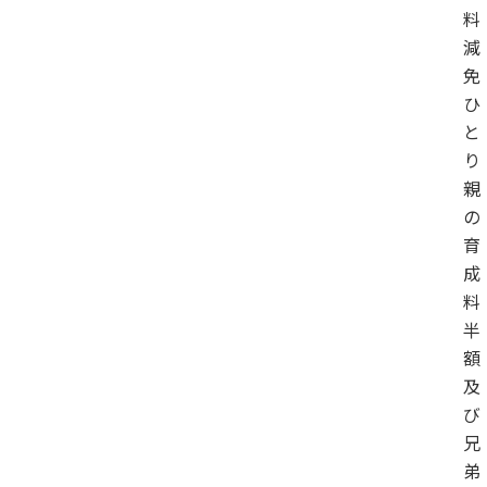
料
減
免
ひ
と
り
親
の
育
成
料
半
額
及
び
兄
弟