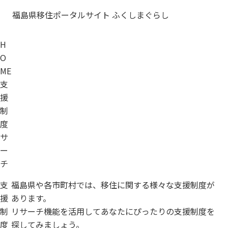
福島県移住ポータルサイト ふくしまぐらし
H
O
ME
支
援
制
度
サ
ー
チ
支
福島県や各市町村では、
移住に関する様々な
支援制度が
援
あります。
制
リサーチ機能を活用して
あなたにぴったりの
支援制度を
度
探してみましょう。