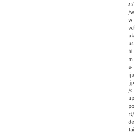
s:/
/w
w
w.f
uk
us
hi
m
a-
iju
.jp
/s
up
po
rt/
de
tai