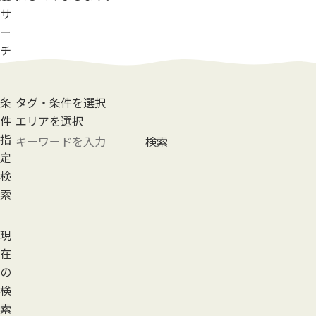
サ
ー
チ
条
タグ・条件を選択
件
エリアを選択
指
検索
定
検
索
現
在
の
検
索