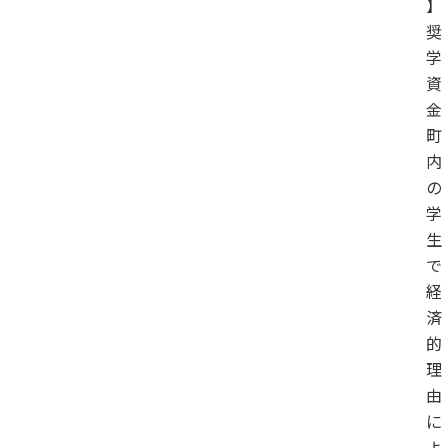
】
奨
学
資
金
町
内
の
学
生
で
経
済
的
理
由
に
よ