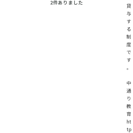
2
件ありました
貸
与
す
る
制
度
で
す
。
中
通
り
教
育
ht
tp