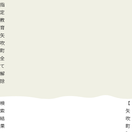
指
定
教
育
矢
吹
町
全
て
解
除
検
【
索
矢
結
吹
果
町