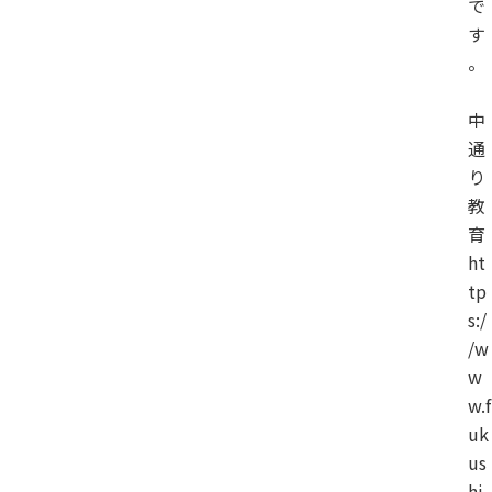
で
す
。
中
通
り
教
育
ht
tp
s:/
/w
w
w.f
uk
us
hi