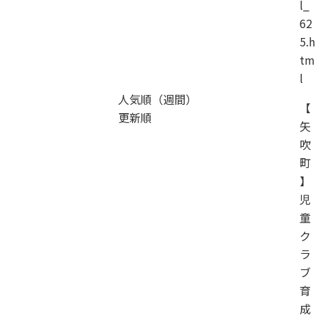
l_
62
5.h
tm
l
人気順（週間）
【
更新順
矢
吹
町
】
児
童
ク
ラ
ブ
育
成