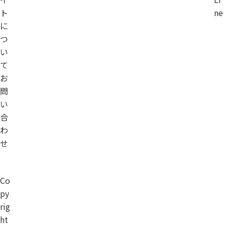
ト
ne
に
つ
い
て
お
問
い
合
わ
せ
Co
py
rig
ht