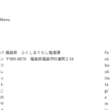
Menu
資料請求
移住相談
パ
福島県 ふくしまぐらし推進課
Fa
ン
〒960-8670 福島県福島市杉妻町2-16
ce
フ
bo
レ
ok
ッ
Ins
ト
ta
こ
gr
の
a
サ
m
イ
Li