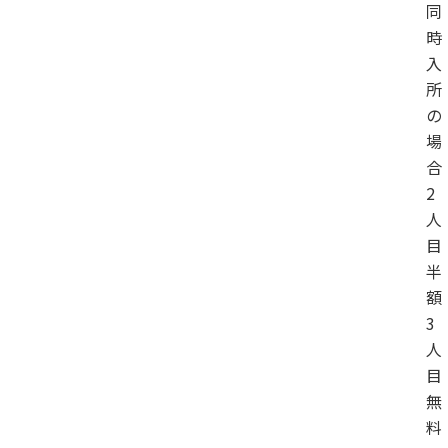
同
時
入
所
の
場
合
2
人
目
半
額
3
人
目
無
料