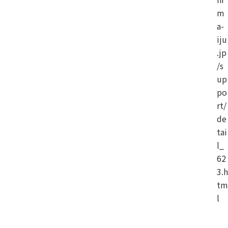
m
a-
iju
.jp
/s
up
po
rt/
de
tai
l_
62
3.h
tm
l