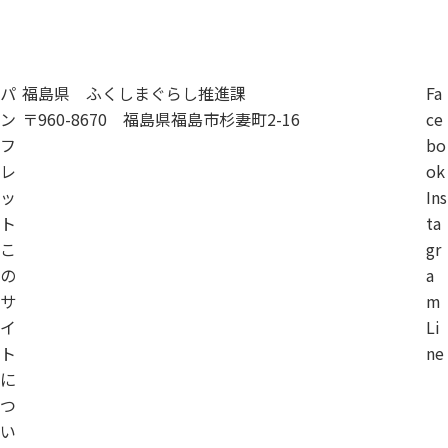
移住相談
パ
福島県 ふくしまぐらし推進課
Fa
ン
〒960-8670 福島県福島市杉妻町2-16
ce
フ
bo
レ
ok
ッ
Ins
ト
ta
こ
gr
の
a
サ
m
イ
Li
ト
ne
に
つ
い