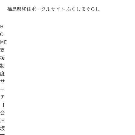
福島県移住ポータルサイト ふくしまぐらし
H
O
ME
支
援
制
度
サ
ー
チ
【
会
津
坂