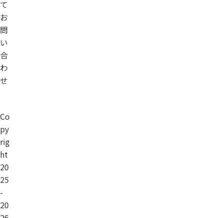
て
お
問
い
合
わ
せ
Co
py
rig
ht
20
25
-
20
26