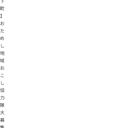
下
町
】
お
た
め
し
地
域
お
こ
し
協
力
隊
大
募
集