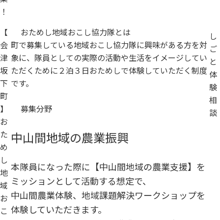
！
【
おためし地域おこし協力隊とは
し
会
町で募集している地域おこし協力隊に興味がある方を対
ご
津
象に、隊員としての実際の活動や生活をイメージしてい
と
坂
ただくために２泊３日おためしで体験していただく制度
体
下
です。
験
町
相
】
募集分野
談
お
た
中山間地域の農業振興
め
し
本隊員になった際に【中山間地域の農業支援】を
地
ミッションとして活動する想定で、
域
中山間農業体験、地域課題解決ワークショップを
お
体験していただきます。
こ