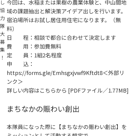
今回は、水稲または果樹の農業体験と、中山間地
し
協
域の課題抽出と解決策アイデア出しを行います。
力
宿泊場所はお試し居住用住宅になります。（無
隊
料）
大
日 程：相談で都合に合わせて決定します
募
費 用：参加費無料
集
定 員：1組2名程度
！
申 込：
https://forms.gle/Emhsgxjvwf9Kftdt8
＜外部リ
ンク＞
詳しい内容はこちらから [PDFファイル／1.77MB]
まちなかの賑わい創出
本隊員になった際に【まちなかの賑わい創出】を
ミッションとして活動する想定で、