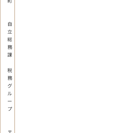
町
自
立
総
務
課
税
務
グ
ル
ー
プ
〒