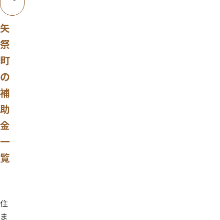
矢
祭
町
の
補
助
金
一
覧
住
ま