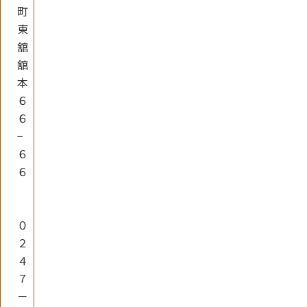
町
東
舘
舘
本
６
６
−
６
６
０
２
４
７
－