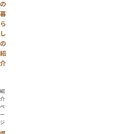
の
暮
ら
し
の
紹
介
紹
介
ペ
ー
ジ
県