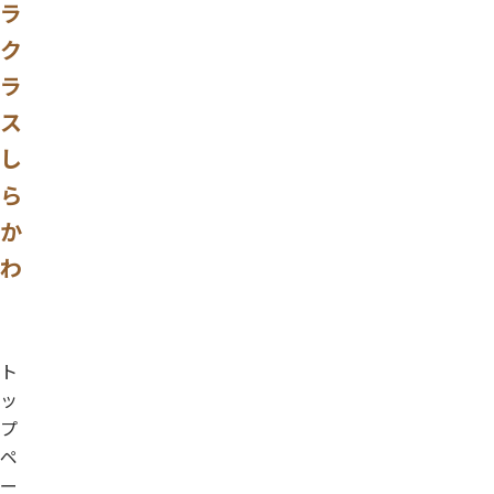
ラ
ク
ラ
ス
し
ら
か
わ
ト
ッ
プ
ペ
ー