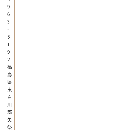
9
6
3
-
5
1
9
2
福
島
県
東
白
川
郡
矢
祭