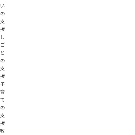
い
の
支
援
し
ご
と
の
支
援
子
育
て
の
支
援
教