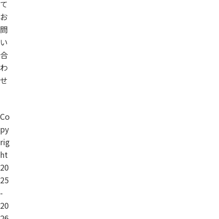
て
お
問
い
合
わ
せ
Co
py
rig
ht
20
25
-
20
26