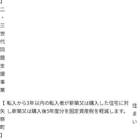
】
二
・
三
世
代
同
居
支
援
事
業
【
転入から3年以内の転入者が新築又は購入した住宅に対
住
矢
し新築又は購入後5年度分を固定資産税を軽減します。
ま
祭
い
町
】