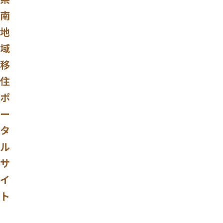
南
地
域
移
住
ポ
ー
タ
ル
サ
イ
ト