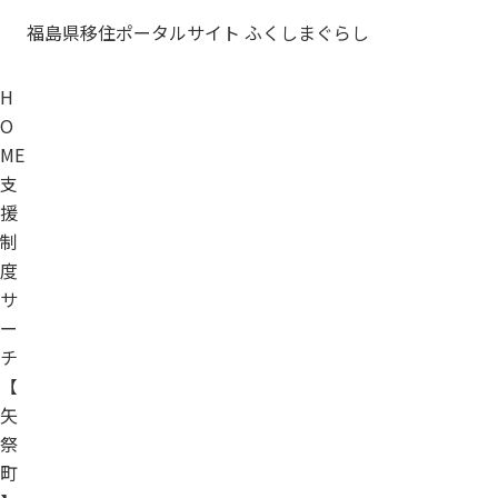
福島県移住ポータルサイト ふくしまぐらし
H
O
ME
支
援
制
度
サ
ー
チ
【
矢
祭
町