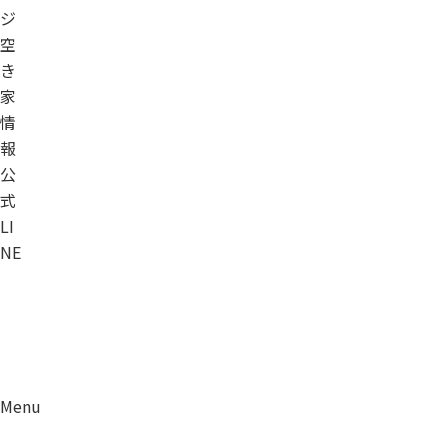
ジ
空
き
家
情
報
公
式
LI
NE
Menu
資料請求