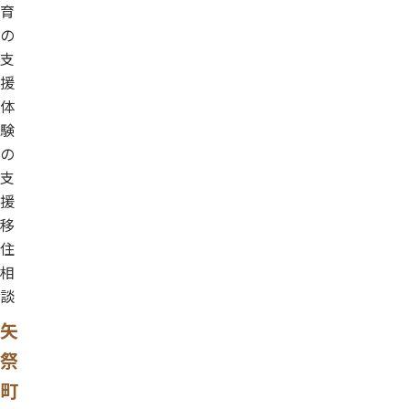
育
の
支
援
体
験
の
支
援
移
住
相
談
矢
祭
町