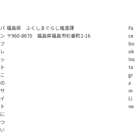
移住相談
パ
福島県 ふくしまぐらし推進課
Fa
ン
〒960-8670 福島県福島市杉妻町2-16
ce
フ
bo
レ
ok
ッ
Ins
ト
ta
こ
gr
の
a
サ
m
イ
Li
ト
ne
に
つ
い