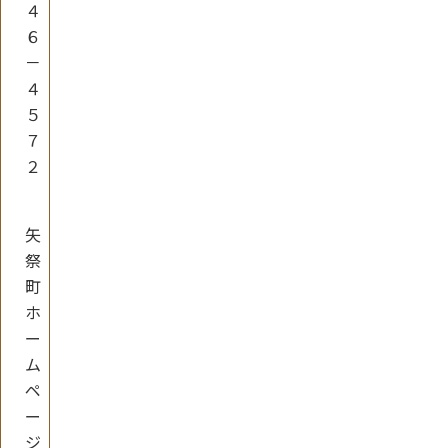
４
６
－
４
５
７
２
矢
祭
町
ホ
ー
ム
ペ
ー
ジ