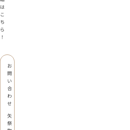
は
こ
ち
ら
！
お
問
い
合
わ
せ
矢
祭