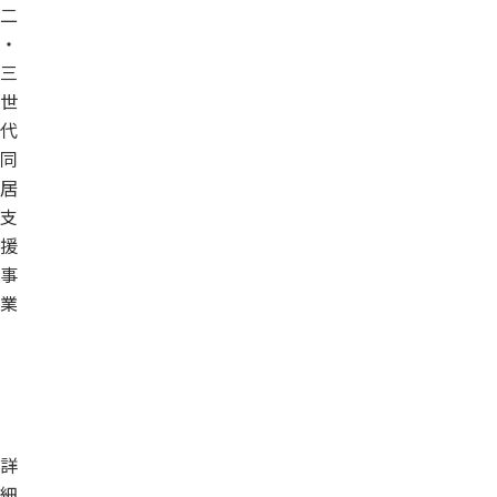
二
・
三
世
代
同
居
支
援
事
業
詳
細