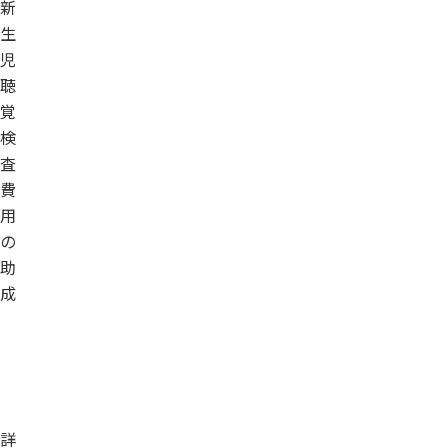
新
生
児
聴
覚
検
査
費
用
の
助
成
詳