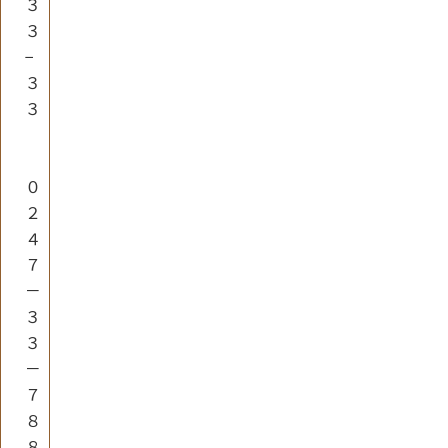
３
３
−
３
３
０
２
４
７
－
３
３
－
７
８
８