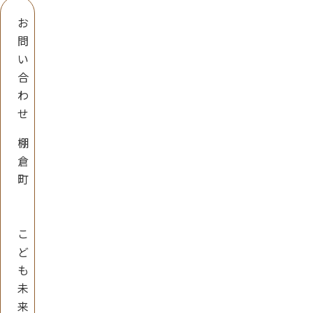
お
問
い
合
わ
せ
棚
倉
町
こ
ど
も
未
来