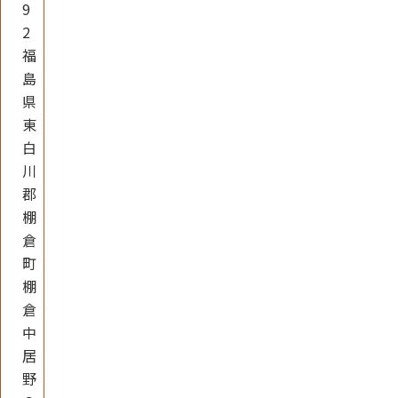
9
2
福
島
県
東
白
川
郡
棚
倉
町
棚
倉
中
居
野