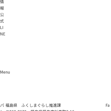
情
報
公
式
LI
NE
Menu
資料請求
移住相談
パ
福島県 ふくしまぐらし推進課
Fa