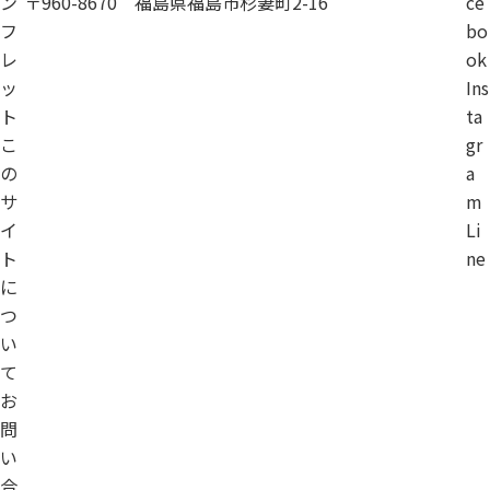
ン
〒960-8670 福島県福島市杉妻町2-16
ce
フ
bo
レ
ok
ッ
Ins
ト
ta
こ
gr
の
a
サ
m
イ
Li
ト
ne
に
つ
い
て
お
問
い
合