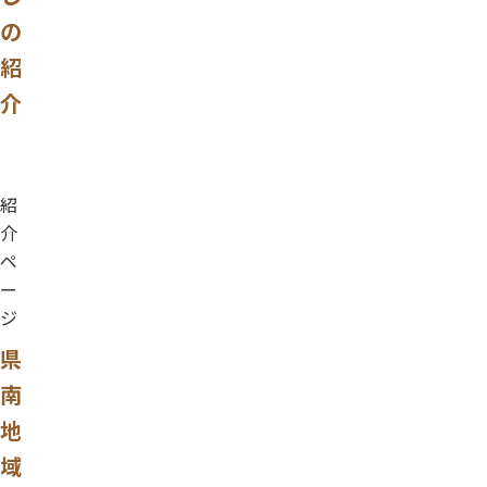
の
紹
介
紹
介
ペ
ー
ジ
県
南
地
域