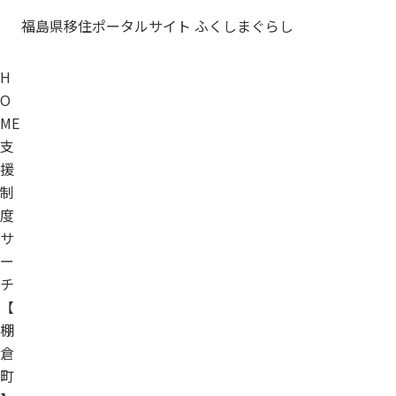
福島県移住ポータルサイト ふくしまぐらし
H
O
ME
支
援
制
度
サ
ー
チ
【
棚
倉
町