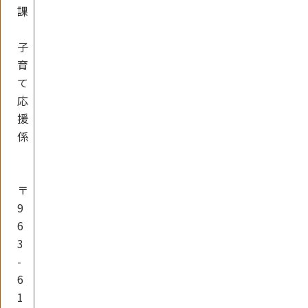
課
子
育
て
応
援
係
〒
9
6
3
-
6
1