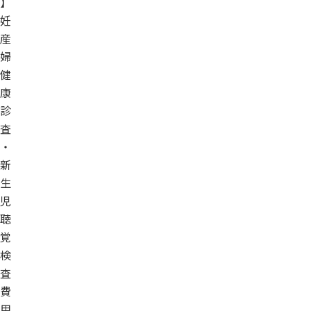
】
妊
産
婦
健
康
診
査
・
新
生
児
聴
覚
検
査
費
用