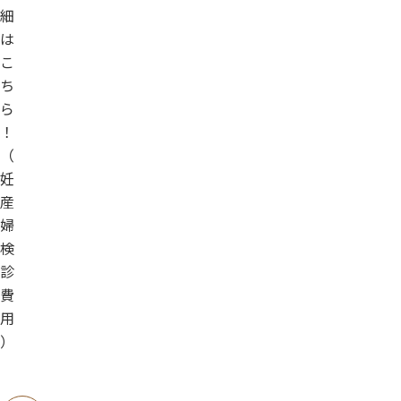
細
は
こ
ち
ら
！
（
妊
産
婦
検
診
費
用
）