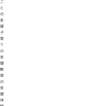
ご
と
の
支
援
子
育
て
の
支
援
教
育
の
支
援
体