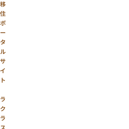
移
住
ポ
ー
タ
ル
サ
イ
ト
ラ
ク
ラ
ス