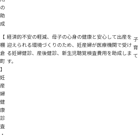
の
助
成
【
経済的不安の軽減、母子の心身の健康と安心して出産を
子
棚
迎えられる環境づくりのため、妊産婦が医療機関で受け
育
倉
る妊婦健診、産後健診、新生児聴覚検査費用を助成しま
て
町
す。
】
妊
産
婦
健
康
診
査
・