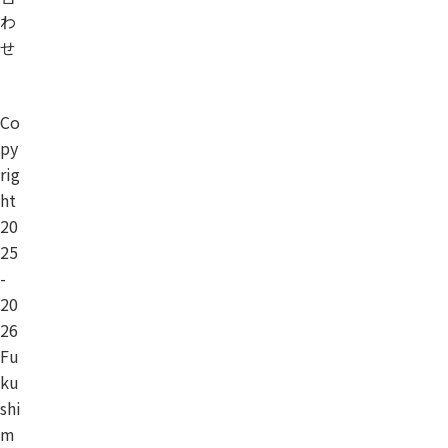
わ
せ
Co
py
rig
ht
20
25
-
20
26
Fu
ku
shi
m