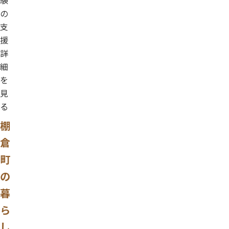
験
の
支
援
詳
細
を
見
る
棚
倉
町
の
暮
ら
し