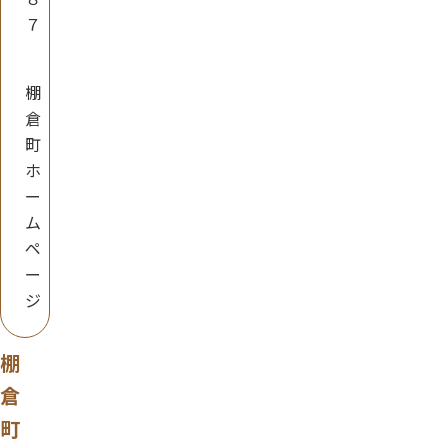
７
棚
倉
町
ホ
ー
ム
ペ
ー
ジ
棚
倉
町