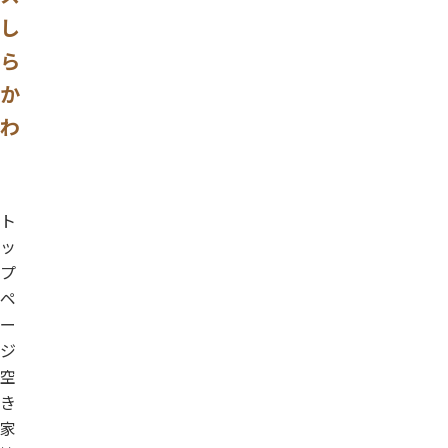
し
ら
か
わ
ト
ッ
プ
ペ
ー
ジ
空
き
家