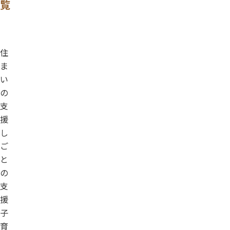
覧
住
ま
い
の
支
援
し
ご
と
の
支
援
子
育