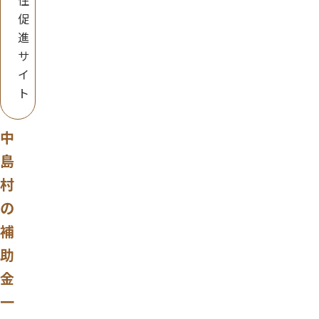
住
促
進
サ
イ
ト
中
島
村
の
補
助
金
一