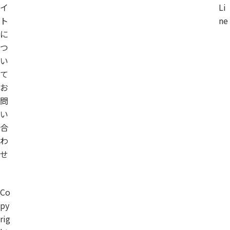
イ
Li
ト
ne
に
つ
い
て
お
問
い
合
わ
せ
Co
py
rig