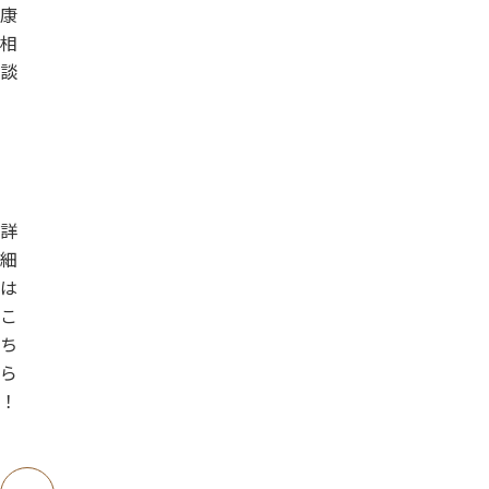
康
相
談
詳
細
は
こ
ち
ら
！