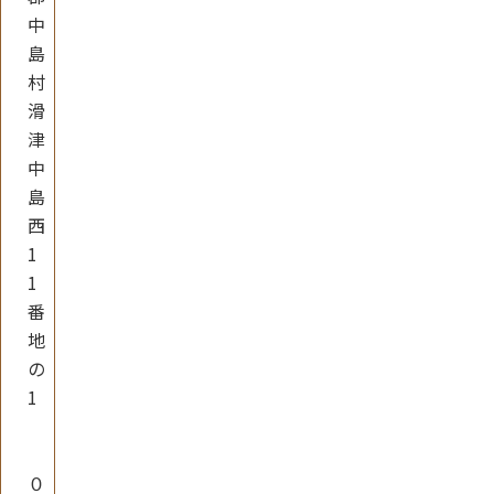
中
島
村
滑
津
中
島
西
1
1
番
地
の
1
０