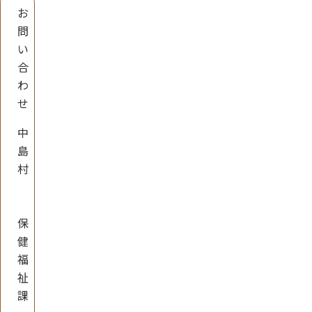
お
問
い
合
わ
せ
中
島
村
保
健
福
祉
課