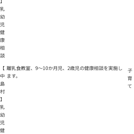
】
乳
幼
児
健
康
相
談
【
離乳食教室、9～10か月児、2歳児の健康相談を実施し
子
中
ます。
育
島
て
村
】
乳
幼
児
健