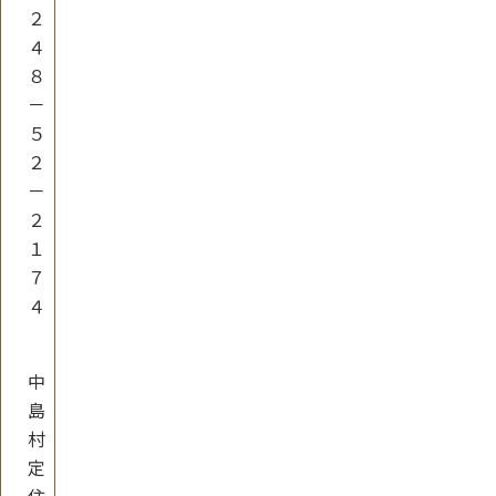
２
４
８
－
５
２
－
２
１
７
４
中
島
村
定