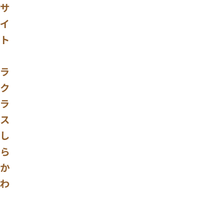
サ
イ
ト
ラ
ク
ラ
ス
し
ら
か
わ