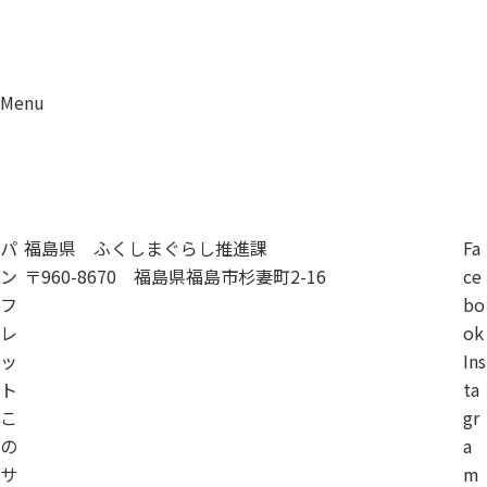
Menu
資料請求
移住相談
パ
福島県 ふくしまぐらし推進課
Fa
ン
〒960-8670 福島県福島市杉妻町2-16
ce
フ
bo
レ
ok
ッ
Ins
ト
ta
こ
gr
の
a
サ
m