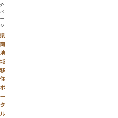
介
ペ
ー
ジ
県
南
地
域
移
住
ポ
ー
タ
ル