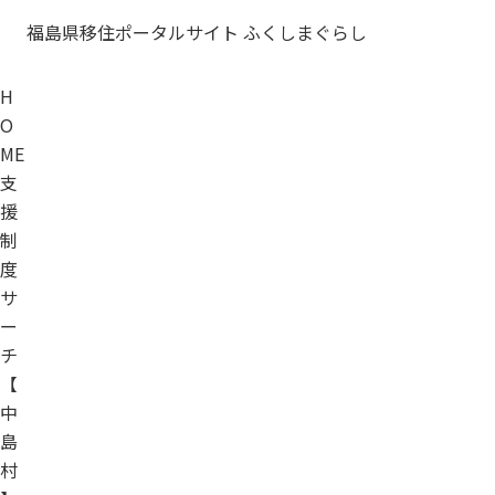
福島県移住ポータルサイト ふくしまぐらし
H
O
ME
支
援
制
度
サ
ー
チ
【
中
島
村