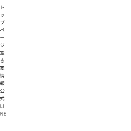
ト
ッ
プ
ペ
ー
ジ
空
き
家
情
報
公
式
LI
NE