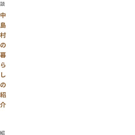
談
中
島
村
の
暮
ら
し
の
紹
介
紹