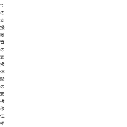
て
の
支
援
教
育
の
支
援
体
験
の
支
援
移
住
相