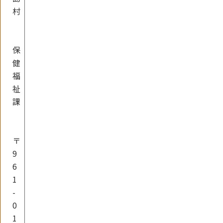
村
保
健
福
祉
課
〒
9
6
1
-
0
1