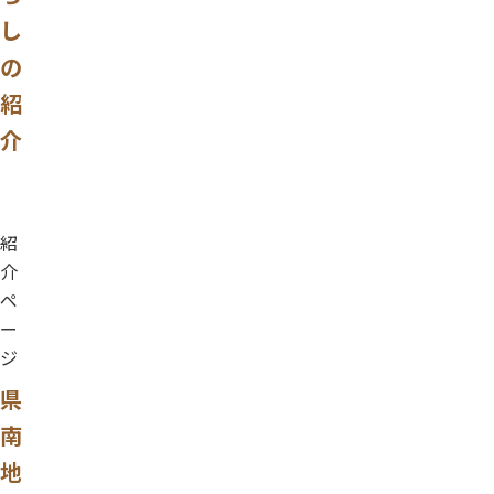
し
の
紹
介
紹
介
ペ
ー
ジ
県
南
地