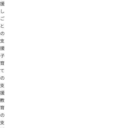
援
し
ご
と
の
支
援
子
育
て
の
支
援
教
育
の
支