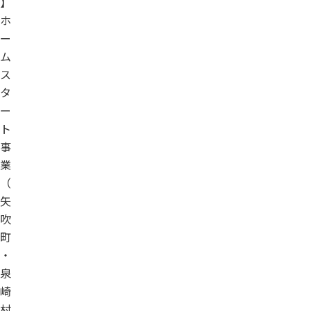
】
ホ
ー
ム
ス
タ
ー
ト
事
業
（
矢
吹
町
・
泉
崎
村