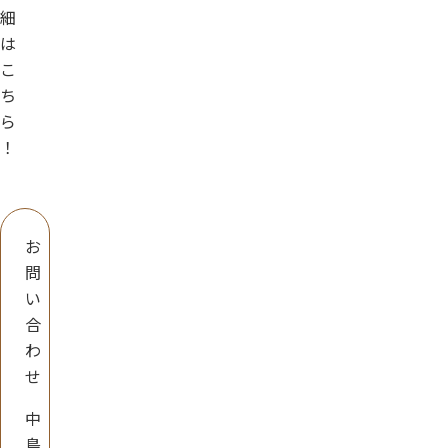
細
は
こ
ち
ら
！
お
問
い
合
わ
せ
中
島