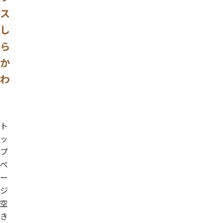
ス
し
ら
か
わ
ト
ッ
プ
ペ
ー
ジ
空
き