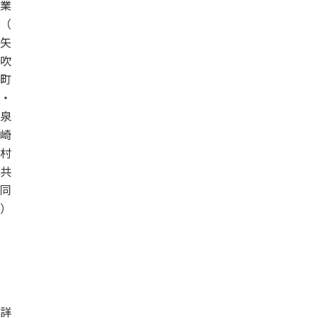
業
（
矢
吹
町
・
泉
崎
村
共
同
）
詳