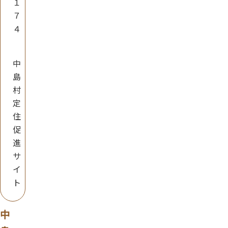
１
７
４
中
島
村
定
住
促
進
サ
イ
ト
中