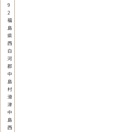
9
2
福
島
県
西
白
河
郡
中
島
村
滑
津
中
島
西