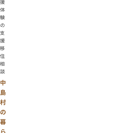
援
体
験
の
支
援
移
住
相
談
中
島
村
の
暮
ら