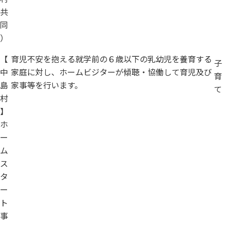
共
同
）
【
育児不安を抱える就学前の６歳以下の乳幼児を養育する
子
中
家庭に対し、ホームビジターが傾聴・協働して育児及び
育
島
家事等を行います。
て
村
】
ホ
ー
ム
ス
タ
ー
ト
事