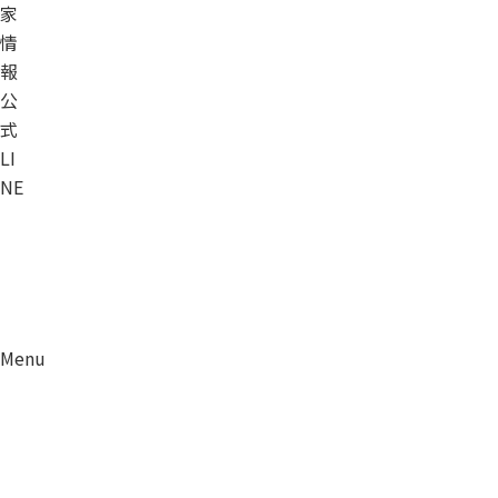
家
情
報
公
式
LI
NE
Menu
資料請求
移住相談