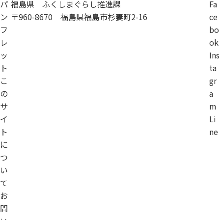
パ
福島県 ふくしまぐらし推進課
Fa
ン
〒960-8670 福島県福島市杉妻町2-16
ce
フ
bo
レ
ok
ッ
Ins
ト
ta
こ
gr
の
a
サ
m
イ
Li
ト
ne
に
つ
い
て
お
問