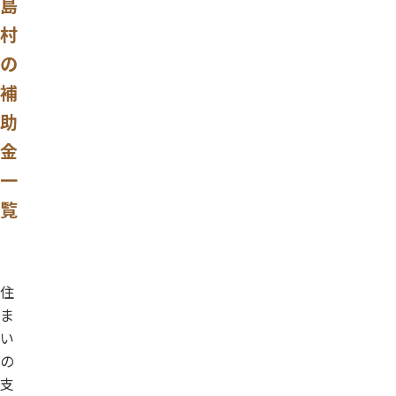
島
村
の
補
助
金
一
覧
住
ま
い
の
支