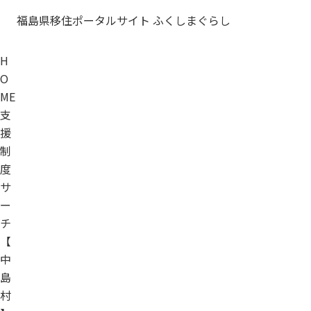
福島県移住ポータルサイト ふくしまぐらし
H
O
ME
支
援
制
度
サ
ー
チ
【
中
島
村