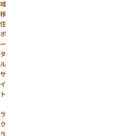
域
移
住
ポ
ー
タ
ル
サ
イ
ト
ラ
ク
ラ