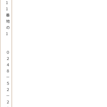
1
1
番
地
の
1
０
２
４
８
－
５
２
－
２