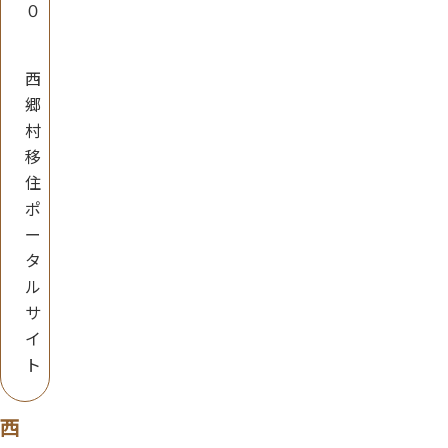
０
西
郷
村
移
住
ポ
ー
タ
ル
サ
イ
ト
西