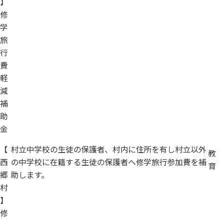
】
修
学
旅
行
費
軽
減
補
助
金
【
村立中学校の生徒の保護者、村内に住所を有し村立以外
教
西
の中学校に在籍する生徒の保護者へ修学旅行参加費を補
育
郷
助します。
村
】
修