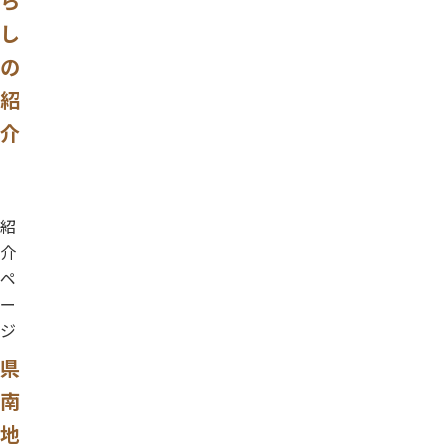
ら
し
の
紹
介
紹
介
ペ
ー
ジ
県
南
地