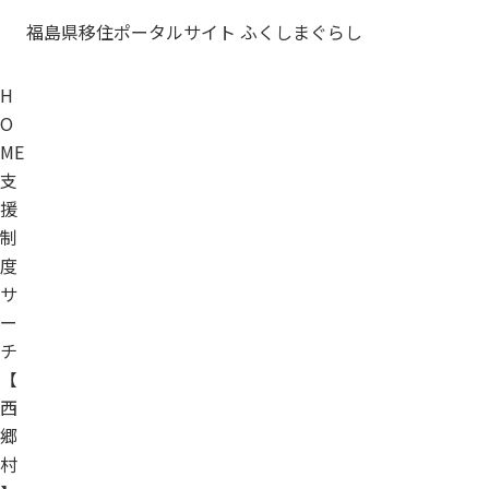
福島県移住ポータルサイト ふくしまぐらし
H
O
ME
支
援
制
度
サ
ー
チ
【
西
郷
村