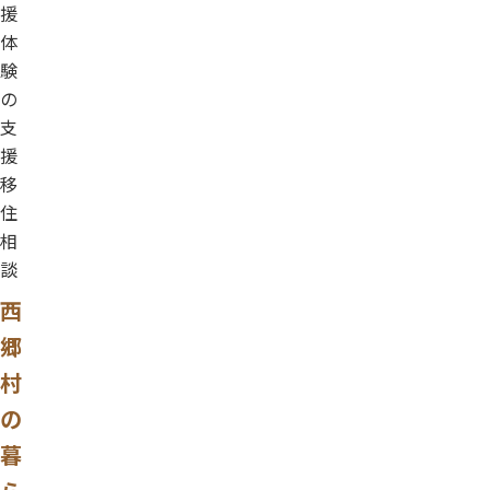
援
体
験
の
支
援
移
住
相
談
西
郷
村
の
暮