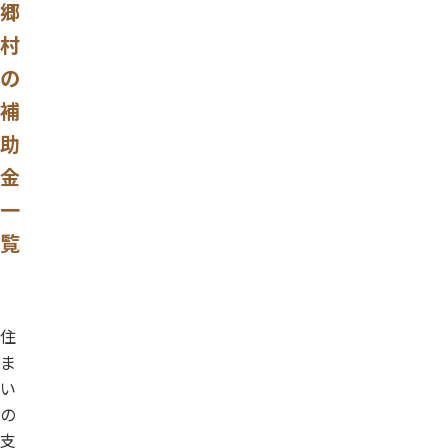
郷
村
の
補
助
金
一
覧
住
ま
い
の
支