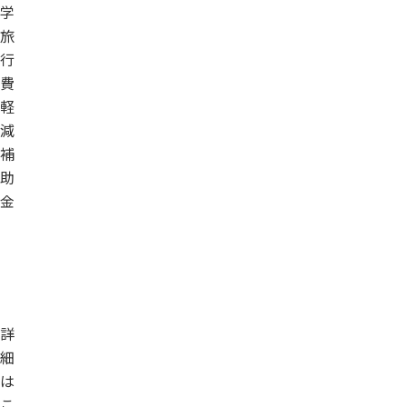
学
旅
行
費
軽
減
補
助
金
詳
細
は
こ