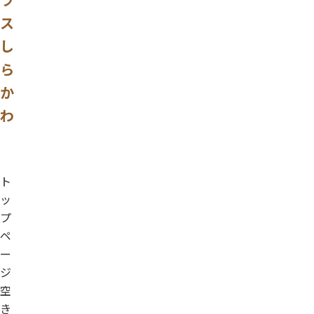
ス
し
ら
か
わ
ト
ッ
プ
ペ
ー
ジ
空
き