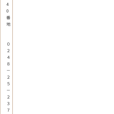
4
0
番
地
０
２
４
８
－
２
５
－
２
３
７