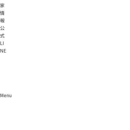
家
情
報
公
式
LI
NE
Menu
資料請求
移住相談