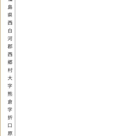
島
県
西
白
河
郡
西
郷
村
大
字
熊
倉
字
折
口
原