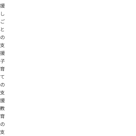
援
し
ご
と
の
支
援
子
育
て
の
支
援
教
育
の
支