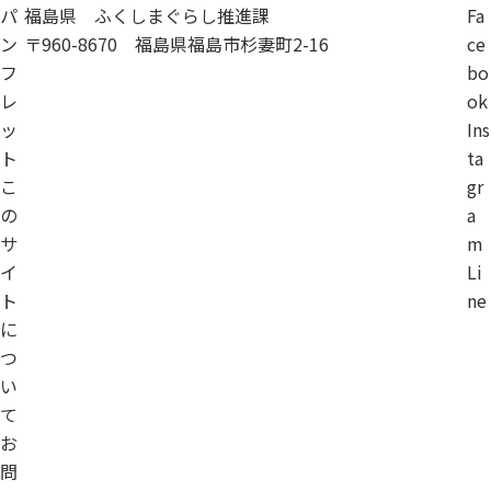
パ
福島県 ふくしまぐらし推進課
Fa
ン
〒960-8670 福島県福島市杉妻町2-16
ce
フ
bo
レ
ok
ッ
Ins
ト
ta
こ
gr
の
a
サ
m
イ
Li
ト
ne
に
つ
い
て
お
問