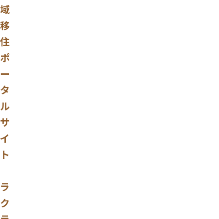
域
移
住
ポ
ー
タ
ル
サ
イ
ト
ラ
ク
ラ