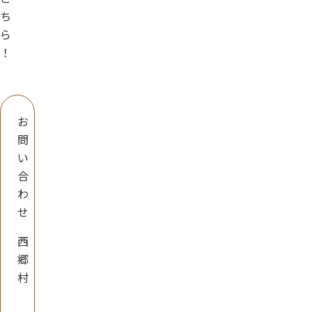
ち
ら
！
お
問
い
合
わ
せ
西
郷
村