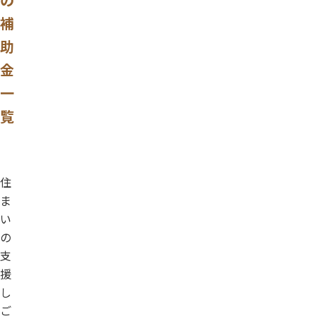
補
助
金
一
覧
住
ま
い
の
支
援
し
ご