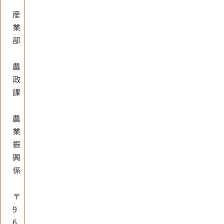
産
業
部
農
政
課
農
業
振
興
係
〒
9
6