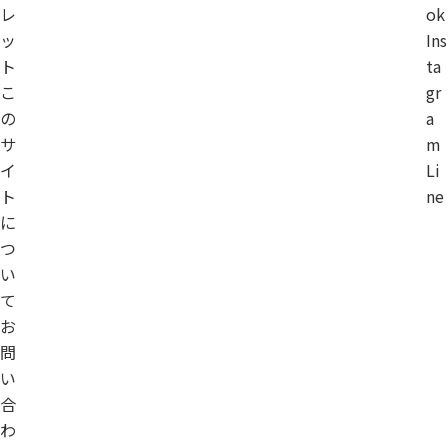
レ
ok
ッ
Ins
ト
ta
こ
gr
の
a
サ
m
イ
Li
ト
ne
に
つ
い
て
お
問
い
合
わ