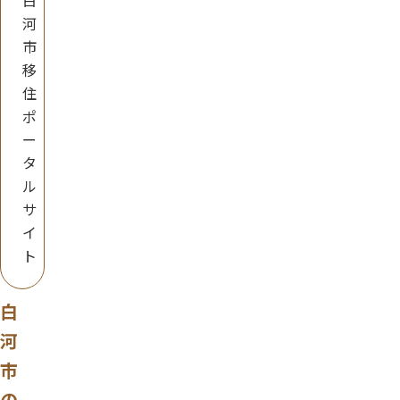
白
河
市
移
住
ポ
ー
タ
ル
サ
イ
ト
白
河
市
の