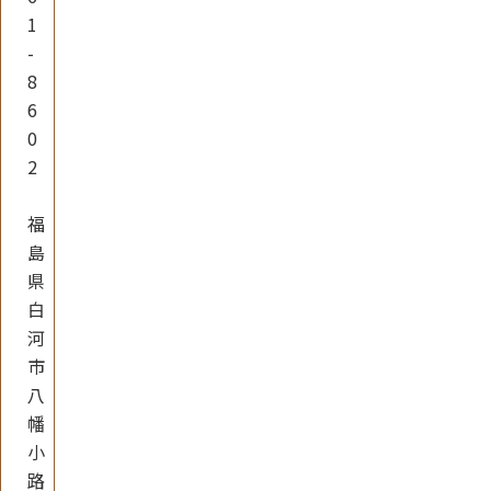
1
-
8
6
0
2
福
島
県
白
河
市
八
幡
小
路