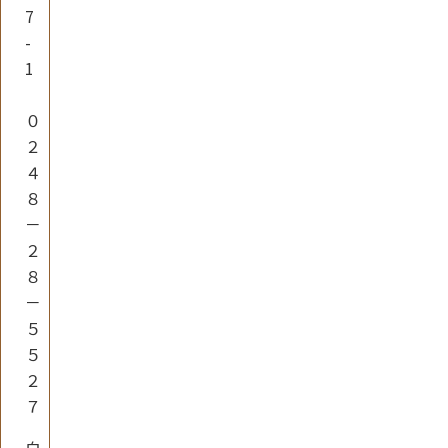
7
-
1
０
２
４
８
－
２
８
－
５
５
２
７