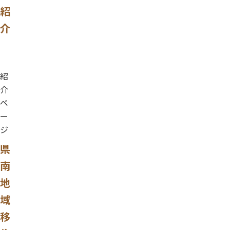
紹
介
紹
介
ペ
ー
ジ
県
南
地
域
移