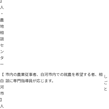
】
人
・
農
地
相
談
セ
ン
タ
ー
【
市内の農業従事者、白河市内での就農を希望する者、相
し
白
談に専門指導員が応じます。
ご
河
と
市
】
人