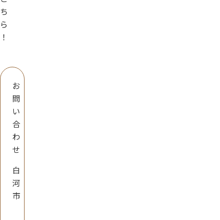
ち
ら
！
お
問
い
合
わ
せ
白
河
市