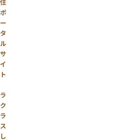
住
ポ
ー
タ
ル
サ
イ
ト
ラ
ク
ラ
ス
し