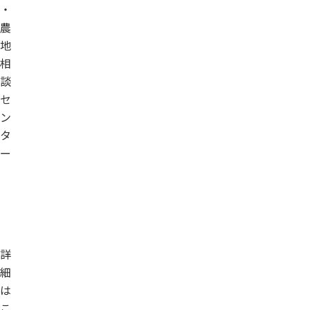
・
農
地
相
談
セ
ン
タ
ー
詳
細
は
こ