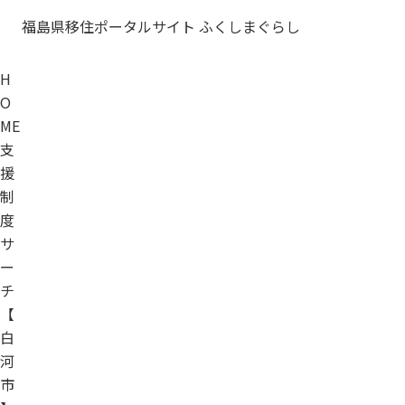
福島県移住ポータルサイト ふくしまぐらし
H
O
ME
支
援
制
度
サ
ー
チ
【
白
河
市