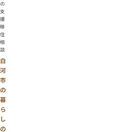
の
支
援
移
住
相
談
白
河
市
の
暮
ら
し
の