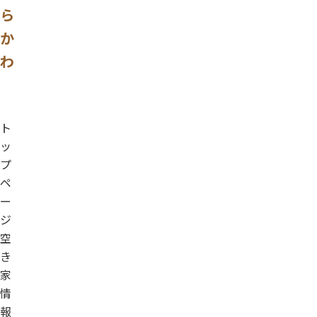
ら
か
わ
ト
ッ
プ
ペ
ー
ジ
空
き
家
情
報