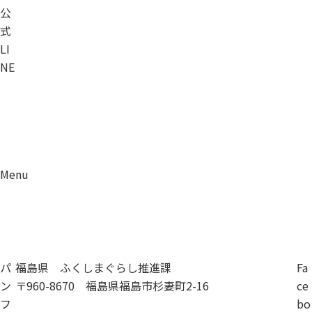
公
式
LI
NE
Menu
資料請求
移住相談
パ
福島県 ふくしまぐらし推進課
Fa
ン
〒960-8670 福島県福島市杉妻町2-16
ce
フ
bo