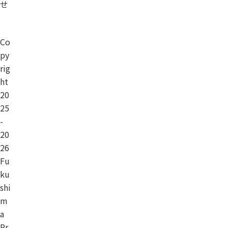
せ
Co
py
rig
ht
20
25
-
20
26
Fu
ku
shi
m
a
Pr