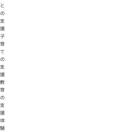
と
の
支
援
子
育
て
の
支
援
教
育
の
支
援
体
験