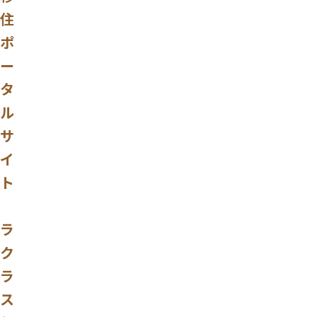
住
ポ
ー
タ
ル
サ
イ
ト
ラ
ク
ラ
ス