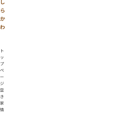
し
ら
か
わ
ト
ッ
プ
ペ
ー
ジ
空
き
家
情