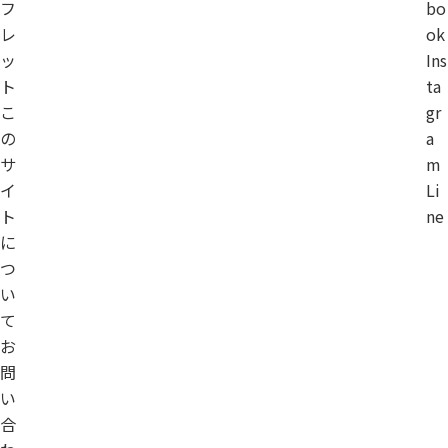
フ
bo
レ
ok
ッ
Ins
ト
ta
こ
gr
の
a
サ
m
イ
Li
ト
ne
に
つ
い
て
お
問
い
合