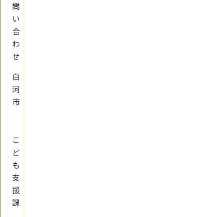
問
い
合
わ
せ
白
河
市
こ
ど
も
支
援
課