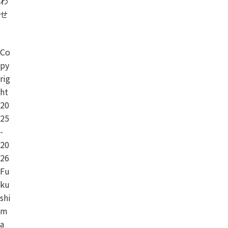
わ
せ
Co
py
rig
ht
20
25
-
20
26
Fu
ku
shi
m
a