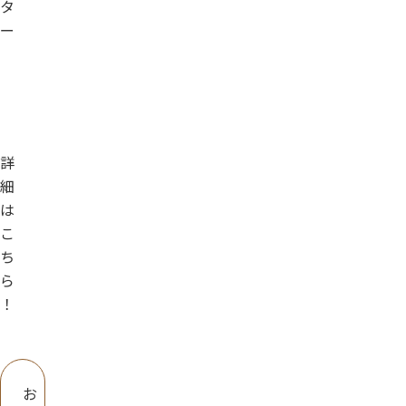
タ
ー
詳
細
は
こ
ち
ら
！
お