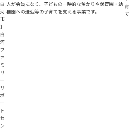
白
人が会員になり、子どもの一時的な預かりや保育園・幼
育
河
稚園への送迎等の子育てを支える事業です。
て
市
】
白
河
フ
ァ
ミ
リ
ー
サ
ポ
ー
ト
セ
ン