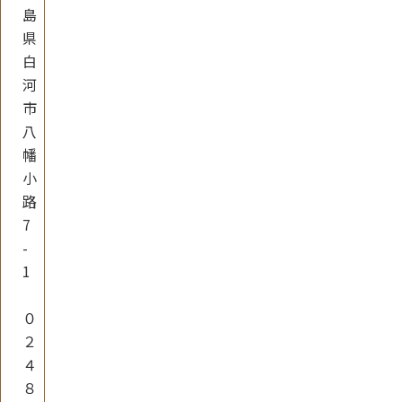
島
県
白
河
市
八
幡
小
路
7
-
1
０
２
４
８