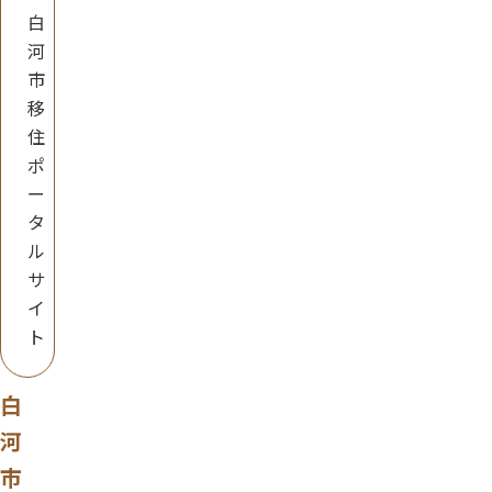
白
河
市
移
住
ポ
ー
タ
ル
サ
イ
ト
白
河
市