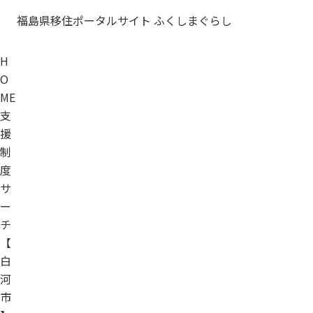
福島県移住ポータルサイト ふくしまぐらし
H
O
ME
支
援
制
度
サ
ー
チ
【
白
河
市