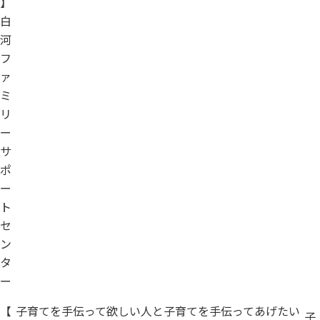
】
白
河
フ
ァ
ミ
リ
ー
サ
ポ
ー
ト
セ
ン
タ
ー
【
子育てを手伝って欲しい人と子育てを手伝ってあげたい
子