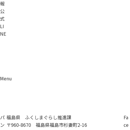
報
公
式
LI
NE
Menu
資料請求
移住相談
パ
福島県 ふくしまぐらし推進課
Fa
ン
〒960-8670 福島県福島市杉妻町2-16
ce