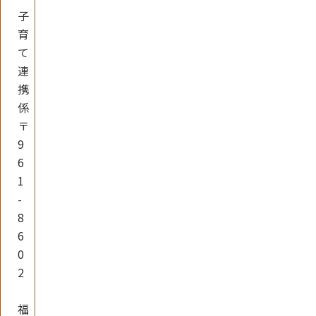
子
育
て
連
携
係
〒
9
6
1
-
8
6
0
2
福