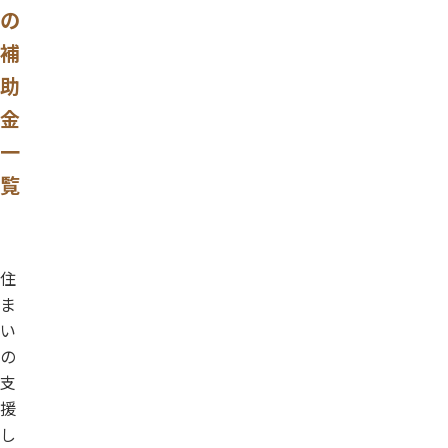
の
補
助
金
一
覧
住
ま
い
の
支
援
し