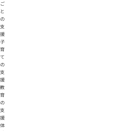
ご
と
の
支
援
子
育
て
の
支
援
教
育
の
支
援
体