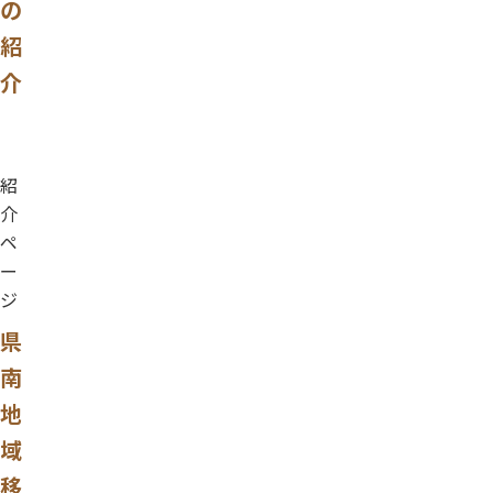
の
紹
介
紹
介
ペ
ー
ジ
県
南
地
域
移