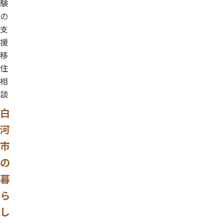
験
の
支
援
移
住
相
談
白
河
市
の
暮
ら
し