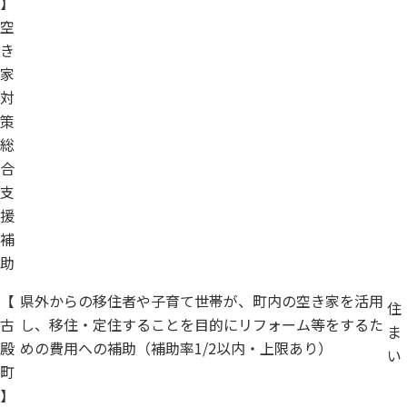
】
空
き
家
対
策
総
合
支
援
補
助
【
県外からの移住者や子育て世帯が、町内の空き家を活用
住
古
し、移住・定住することを目的にリフォーム等をするた
ま
殿
めの費用への補助（補助率1/2以内・上限あり）
い
町
】