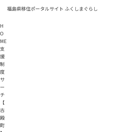
福島県移住ポータルサイト ふくしまぐらし
H
O
ME
支
援
制
度
サ
ー
チ
【
古
殿
町