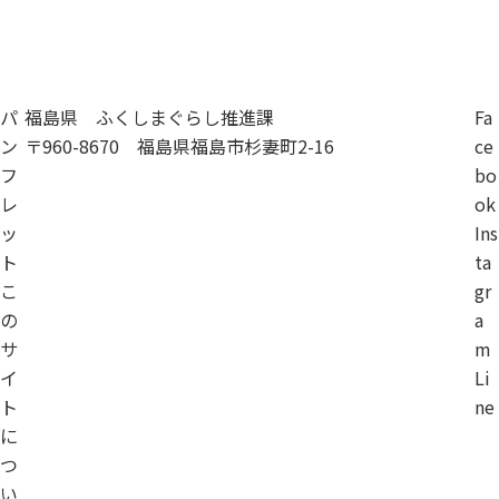
移住相談
パ
福島県 ふくしまぐらし推進課
Fa
ン
〒960-8670 福島県福島市杉妻町2-16
ce
フ
bo
レ
ok
ッ
Ins
ト
ta
こ
gr
の
a
サ
m
イ
Li
ト
ne
に
つ
い