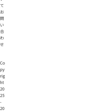
て
お
問
い
合
わ
せ
Co
py
rig
ht
20
25
-
20