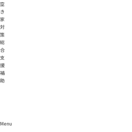
空
き
家
対
策
総
合
支
援
補
助
Menu
資料請求