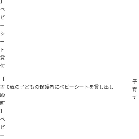
】
ベ
ビ
ー
シ
ー
ト
貸
付
【
子
古
0歳の子どもの保護者にベビーシートを貸し出し
育
殿
て
町
】
ベ
ビ
ー