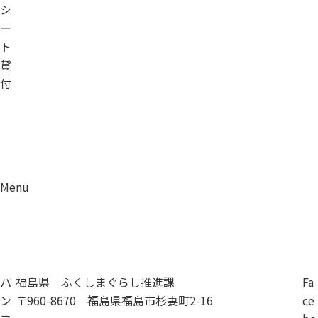
シ
ー
ト
貸
付
Menu
資料請求
移住相談
パ
福島県 ふくしまぐらし推進課
Fa
ン
〒960-8670 福島県福島市杉妻町2-16
ce