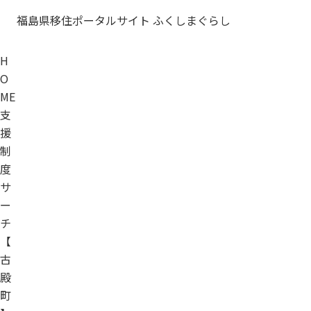
福島県移住ポータルサイト ふくしまぐらし
H
O
ME
支
援
制
度
サ
ー
チ
【
古
殿
町