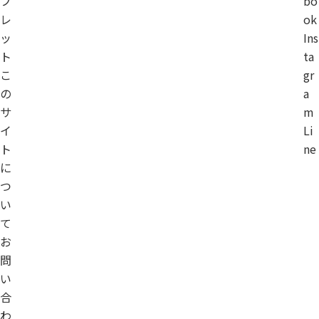
フ
bo
レ
ok
ッ
Ins
ト
ta
こ
gr
の
a
サ
m
イ
Li
ト
ne
に
つ
い
て
お
問
い
合
わ