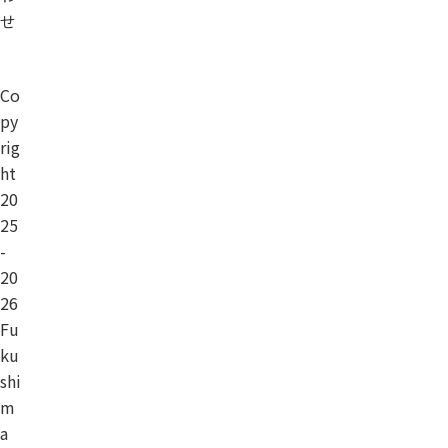
せ
Co
py
rig
ht
20
25
-
20
26
Fu
ku
shi
m
a