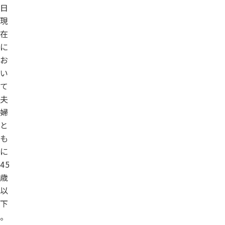
日
現
在
に
お
い
て
夫
婦
と
も
に
45
歳
以
下
。