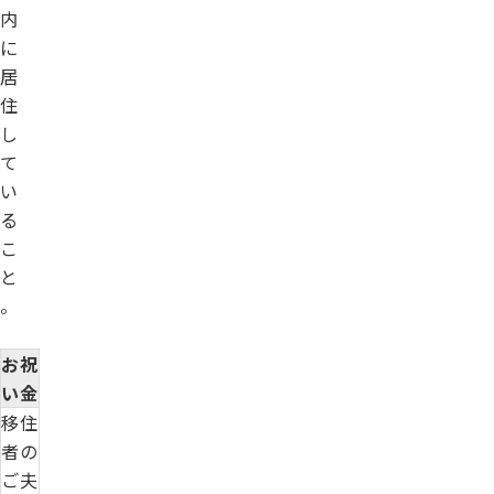
内
に
居
住
し
て
い
る
こ
と
。
お祝
い金
移住
者の
ご夫