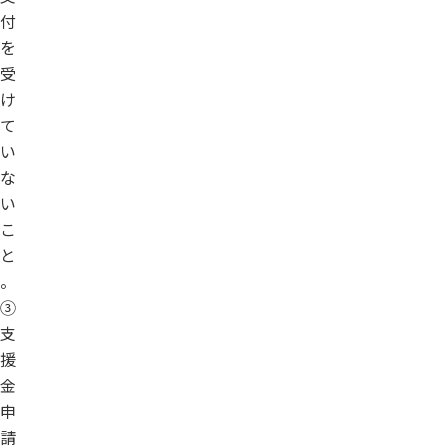
付
を
受
け
て
い
な
い
こ
と
。
③
支
援
金
申
請