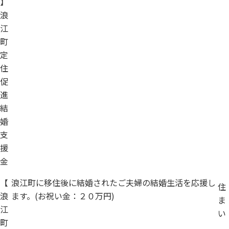
】
浪
江
町
定
住
促
進
結
婚
支
援
金
【
浪江町に移住後に結婚されたご夫婦の結婚生活を応援し
住
浪
ます。(お祝い金：２０万円)
ま
江
い
町