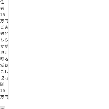
住
者
15
万円
ご夫
婦ど
ちら
かが
浪江
町地
域お
こし
協力
隊
15
万円