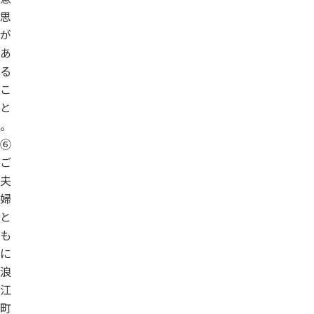
思
が
あ
る
こ
と
。
⑥
ご
夫
婦
と
も
に
浪
江
町