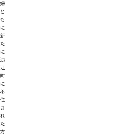
婦
と
も
に
新
た
に
浪
江
町
に
移
住
さ
れ
た
方