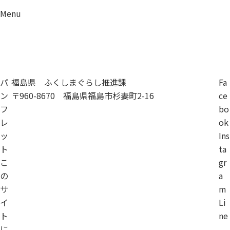
Menu
資料請求
移住相談
パ
福島県 ふくしまぐらし推進課
Fa
ン
〒960-8670 福島県福島市杉妻町2-16
ce
フ
bo
レ
ok
ッ
Ins
ト
ta
こ
gr
の
a
サ
m
イ
Li
ト
ne
に