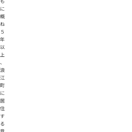
も
に
概
ね
５
年
以
上
、
浪
江
町
に
居
住
す
る
意