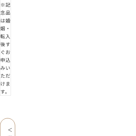
※記
念品
は婚
姻・
転入
後す
ぐお
申込
みい
ただ
けま
す。
＜