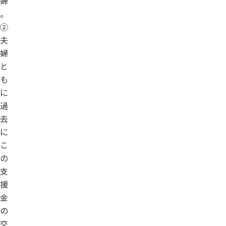
婦
。
②
夫
婦
と
も
に
過
去
に
こ
の
支
援
金
の
交