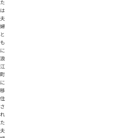
た
は
夫
婦
と
も
に
浪
江
町
に
移
住
さ
れ
た
夫