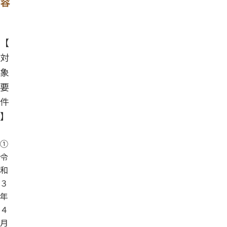
容
【
対
象
要
件
】
①
令
和
３
年
４
月