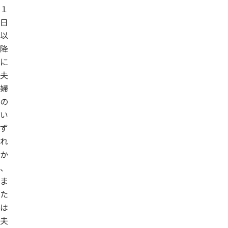
１
日
以
降
に
夫
婦
の
い
ず
れ
か
、
ま
た
は
夫