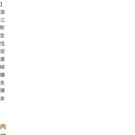
】
浪
江
町
定
住
促
進
結
婚
支
援
金
内