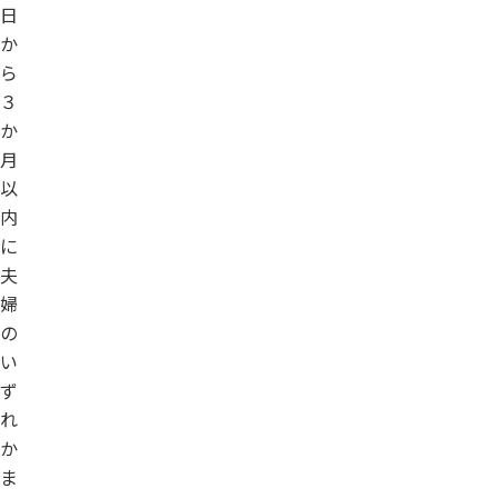
日
か
ら
３
か
月
以
内
に
夫
婦
の
い
ず
れ
か
ま