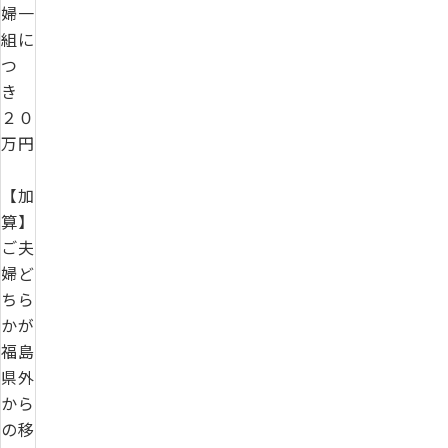
婦一
組に
つ
き
２０
万円
【加
算】
ご夫
婦ど
ちら
かが
福島
県外
から
の移