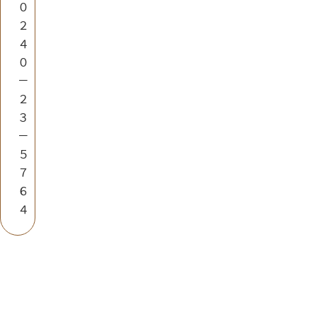
０
２
４
０
－
２
３
－
５
７
６
４