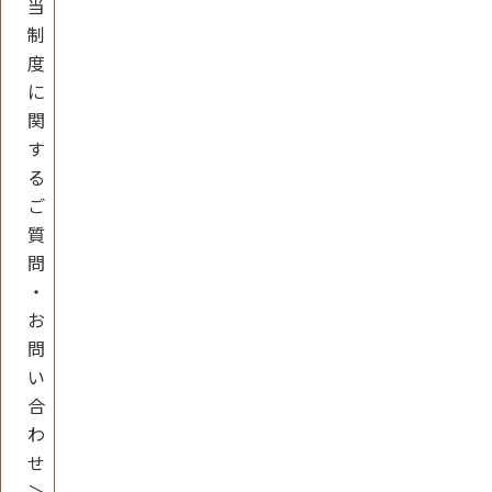
当
制
度
に
関
す
る
ご
質
問
・
お
問
い
合
わ
せ
＞