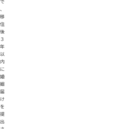
で
、
移
住
後
３
年
以
内
に
婚
姻
届
け
を
提
出
さ