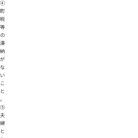
④
町
税
等
の
滞
納
が
な
い
こ
と
。
⑤
夫
婦
と