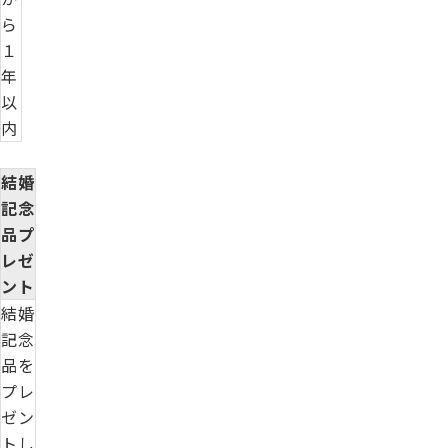
ら
１
年
以
内
結婚
記念
品プ
レゼ
ント
結婚
記念
品を
プレ
ゼン
トし