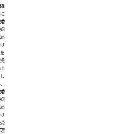
降
に
婚
姻
届
け
を
提
出
し
、
婚
姻
届
け
受
理