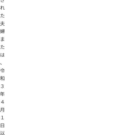
れ
た
夫
婦
ま
た
は
、
令
和
３
年
４
月
１
日
以