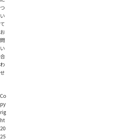
つ
い
て
お
問
い
合
わ
せ
Co
py
rig
ht
20
25