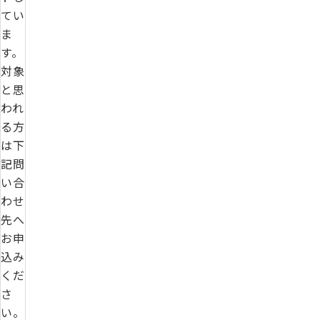
てい
ま
す。
対象
と思
われ
る方
は下
記問
い合
わせ
先へ
お申
込み
くだ
さ
い。