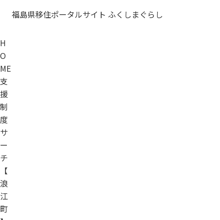
福島県移住ポータルサイト ふくしまぐらし
H
O
ME
支
援
制
度
サ
ー
チ
【
浪
江
町