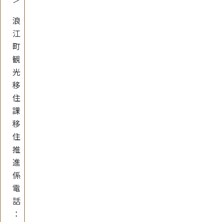
浪
江
町
観
光
移
住
課
移
住
推
進
係
電
話
：