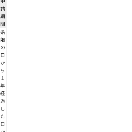
申
請
期
間
婚
姻
の
日
か
ら
１
年
経
過
し
た
日
か