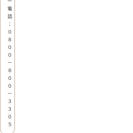
ー
電
話
：
０
８
０
０
－
８
０
０
－
３
３
０
５