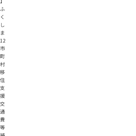
】
ふ
く
し
ま
12
市
町
村
移
住
支
援
交
通
費
等
補