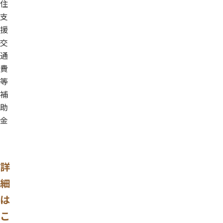
住
支
援
交
通
費
等
補
助
金
詳
細
は
こ