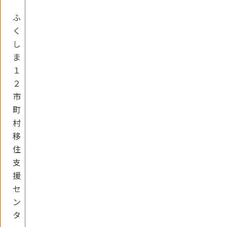
ふ
く
し
ま
１
２
市
町
村
移
住
支
援
セ
ン
タ