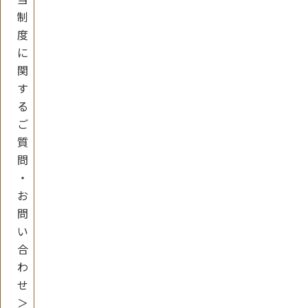
制
度
に
関
す
る
ご
質
問
・
お
問
い
合
わ
せ
＞