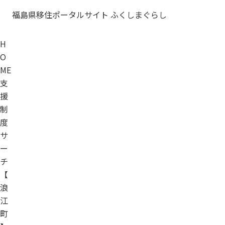
福島県移住ポータルサイト ふくしまぐらし
H
O
ME
支
援
制
度
サ
ー
チ
【
浪
江
町