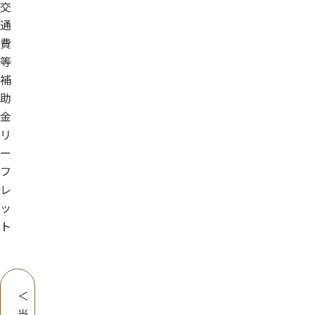
交
通
費
等
補
助
金
リ
ー
フ
レ
ッ
ト
＜
当