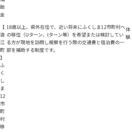
助
金
【
18歳以上、県外在住で、近い将来にふくしま12市町村へ
体
浪
の移住（Uターン、Iターン等）を希望または検討してい
験
江
る方が現地を訪問し視察を行う際の交通費と宿泊費の一
町
部を補助する制度です。
】
ふ
く
し
ま
12
市
町
村
移