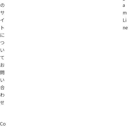
の
a
サ
m
イ
Li
ト
ne
に
つ
い
て
お
問
い
合
わ
せ
Co