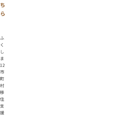
ち
ら
ふ
く
し
ま
12
市
町
村
移
住
支
援