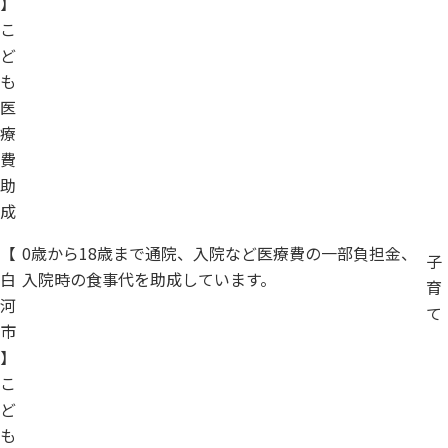
】
こ
ど
も
医
療
費
助
成
【
0歳から18歳まで通院、入院など医療費の一部負担金、
子
白
入院時の食事代を助成しています。
育
河
て
市
】
こ
ど
も