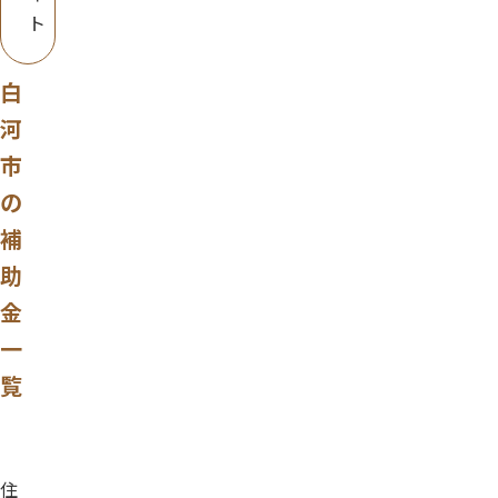
ト
白
河
市
の
補
助
金
一
覧
住