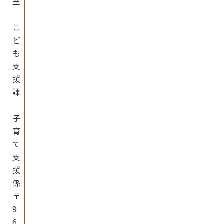
室
こ
ど
も
支
援
課
子
育
て
支
援
係
〒
9
6