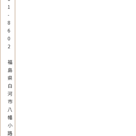
1
-
8
6
0
2
福
島
県
白
河
市
八
幡
小
路