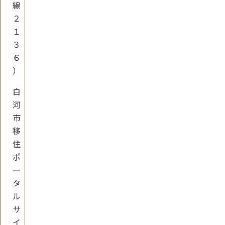
線
２
１
３
６
）
白
河
市
移
住
ポ
ー
タ
ル
サ
イ