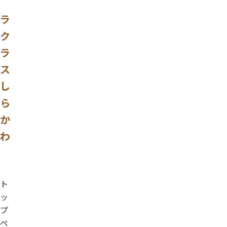
ラ
ク
ラ
ス
し
ら
か
わ
ト
ッ
プ
ペ