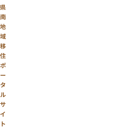
県
南
地
域
移
住
ポ
ー
タ
ル
サ
イ
ト