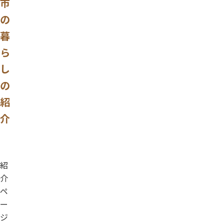
市
の
暮
ら
し
の
紹
介
紹
介
ペ
ー
ジ