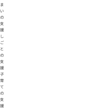
ま
い
の
支
援
し
ご
と
の
支
援
子
育
て
の
支
援