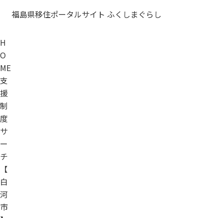
福島県移住ポータルサイト ふくしまぐらし
H
O
ME
支
援
制
度
サ
ー
チ
【
白
河
市