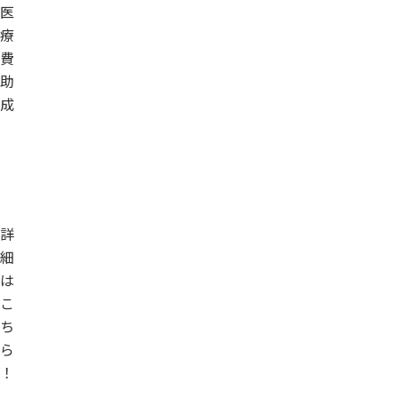
医
療
費
助
成
詳
細
は
こ
ち
ら
！