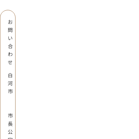
お
問
い
合
わ
せ
白
河
市
市
長
公