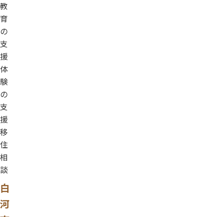
教
育
の
支
援
体
験
の
支
援
移
住
相
談
白
河