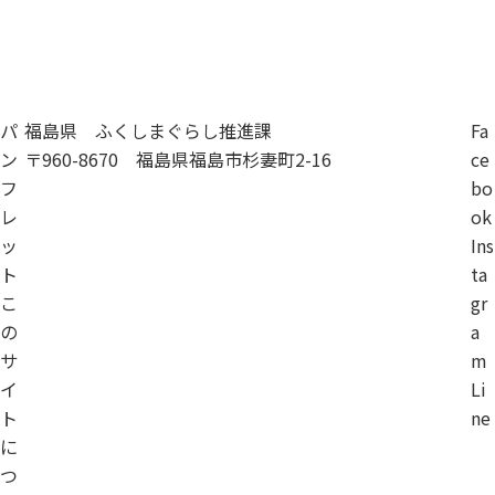
資料請求
移住相談
パ
福島県 ふくしまぐらし推進課
Fa
ン
〒960-8670 福島県福島市杉妻町2-16
ce
フ
bo
レ
ok
ッ
Ins
ト
ta
こ
gr
の
a
サ
m
イ
Li
ト
ne
に
つ