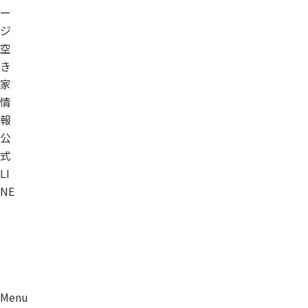
ー
ジ
空
き
家
情
報
公
式
LI
NE
Menu