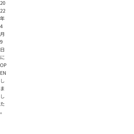
20
22
年
4
月
9
日
に
OP
EN
し
ま
し
た
。