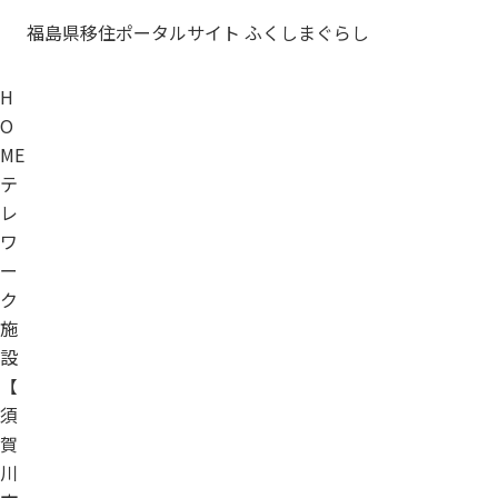
福島県移住ポータルサイト ふくしまぐらし
H
O
ME
テ
レ
ワ
ー
ク
施
設
【
須
賀
川