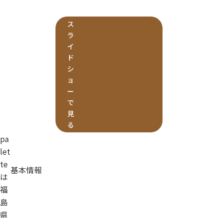
ス
ラ
イ
ド
シ
ョ
ー
で
見
る
pa
let
te
基本情報
は
福
島
県