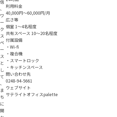
信
利用料金
、
40,000円～60,000円/月
ワ
広さ等
ー
個室 1～4名程度
ク
共有スペース 10～20名程度
ス
付属設備
ペ
・Wi-fi
ー
・複合機
ス
・スマートロック
と
・キッチンスペース
し
問い合わせ先
て
0248-94-5661
、
ウェブサイト
ま
サテライトオフィスpalette
ち
に
開