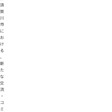
須
賀
川
市
に
お
け
る
、
新
た
な
交
流
・
コ
ミ