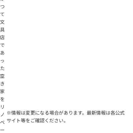
つ
て
文
具
店
で
あ
っ
た
空
き
家
を
リ
※情報は変更になる場合があります。最新情報は各公式
ノ
サイト等をご確認ください。
ベ
ー