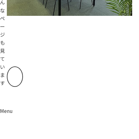
ん
な
ペ
ー
ジ
も
見
て
い
ま
す
Menu
資料請求
移住相談