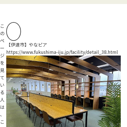
こ
の
ペ
【伊達市】やなピア
【
ー
https://www.fukushima-iju.jp/facility/detail_38.html
ht
ジ
を
見
て
い
る
人
は
、
こ