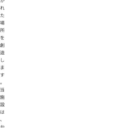
か
れ
た
場
所
を
創
造
し
ま
す
。
当
施
設
は
、
か