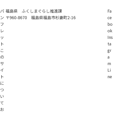
パ
福島県 ふくしまぐらし推進課
Fa
ン
〒960-8670 福島県福島市杉妻町2-16
ce
フ
bo
レ
ok
ッ
Ins
ト
ta
こ
gr
の
a
サ
m
イ
Li
ト
ne
に
つ
い
て
お