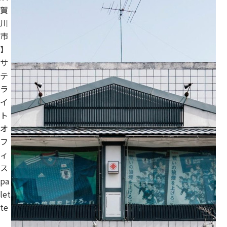
賀
川
市
】
サ
テ
ラ
イ
ト
オ
フ
ィ
ス
pa
let
te