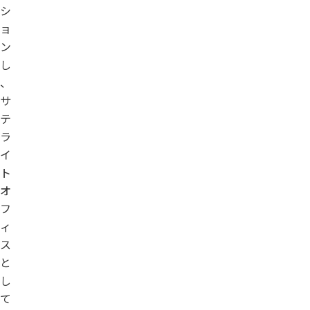
シ
ョ
ン
し
、
サ
テ
ラ
イ
ト
オ
フ
ィ
ス
と
し
て