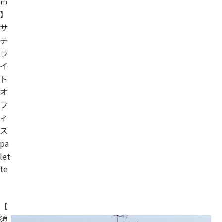
市
】
サ
テ
ラ
イ
ト
オ
フ
ィ
ス
pa
let
te
【
須