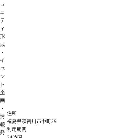
ュ
ニ
テ
ィ
形
成
・
イ
ベ
ン
ト
企
画
・
住所
情
福島県須賀川市中町39
報
利用期間
発
24時間