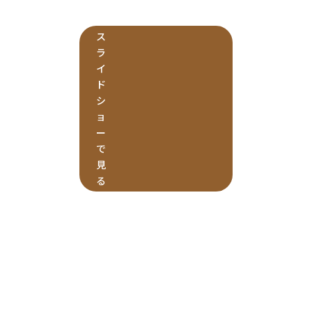
ス
ラ
イ
ド
シ
ョ
ー
で
見
る