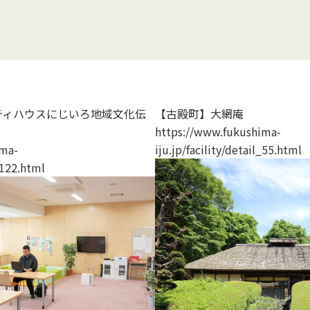
ティハウスにじいろ地域文化伝
【古殿町】大網庵
https://www.fukushima-
ima-
iju.jp/facility/detail_55.html
l_122.html