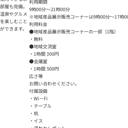
利用期間
部屋も完備。
9時00分～21時00分
温泉やグルメ
※地域産品展示販売コーナーは9時00分～17時0
を楽しむこと
利用料金
ができます。
●地域産品展示販売コーナーの一部（1階）
・無料
●地域交流室
・1時間 300円
●会議室
・1時間 500円
広さ等
お問い合わせください。
付属設備
・Wi－Fi
・テーブル
・机
・イス
・湯わかしポット