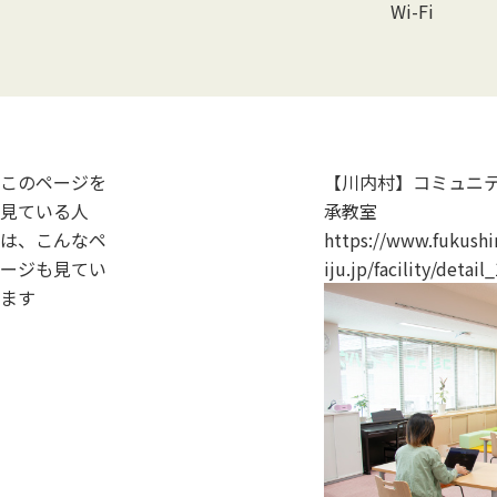
Wi-Fi
このページを
【川内村】コミュニ
見ている人
承教室
は、こんなペ
https://www.fukush
ージも見てい
iju.jp/facility/detai
ます