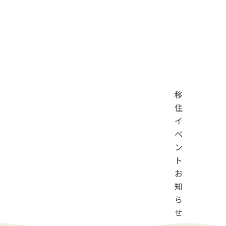
移
住
イ
ベ
ン
ト
お
知
ら
せ