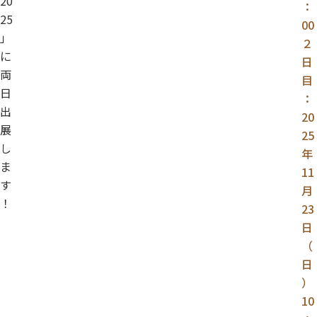
20
：
25
00
」
２
に
日
両
目
日
：
出
20
展
25
し
年
ま
11
す
月
！
23
日
（
日
）
10