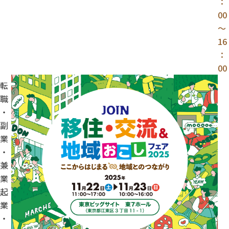
：
00
～
16
：
00
転
職
・
副
業
・
兼
業
起
業
・