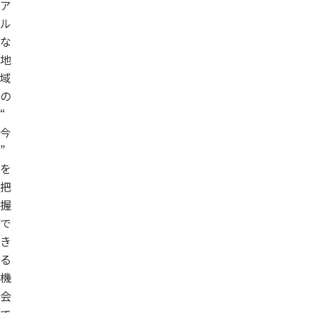
ア
ル
な
地
域
の
“
今
”
を
把
握
で
き
る
機
会