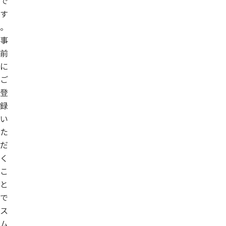
で
す
。
事
前
に
ご
登
録
い
た
だ
く
こ
と
で
ス
ム