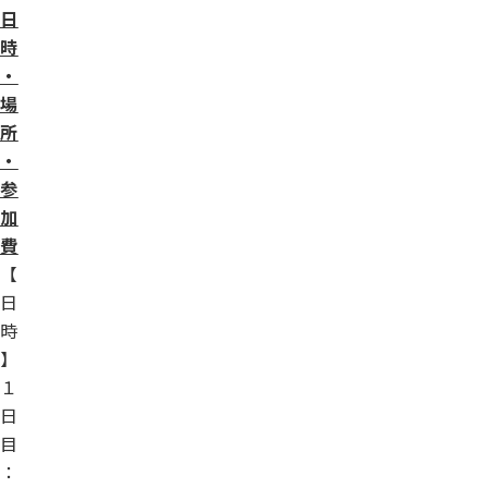
日
時
・
場
所
・
参
加
費
【
日
時
】
１
日
目
：