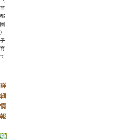
首
都
圏
）
子
育
て
詳
細
情
報