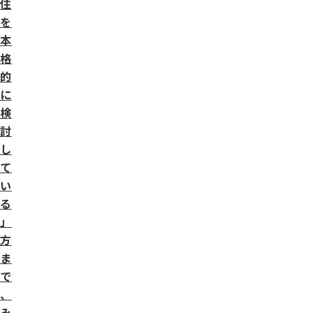
住
を
本
格
的
に
検
討
し
て
い
る
」
方
ま
で
、
み