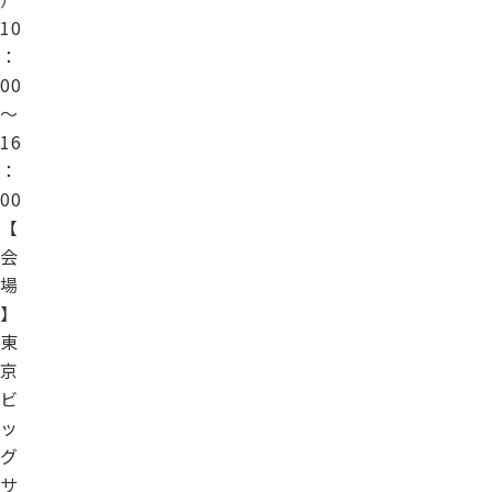
10
：
00
～
16
：
00
【
会
場
】
東
京
ビ
ッ
グ
サ