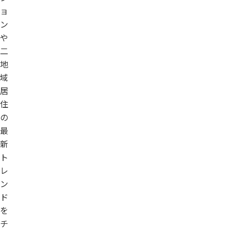
ョ
ン
や
二
地
域
居
住
の
最
新
ト
レ
ン
ド
を
チ