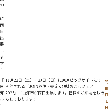
25
」
に
両
日
出
展
し
ま
す
！
【
11月22日（土）・23日（日）に東京ビッグサイトにて
開
白
開催される「JOIN移住・交流＆地域おこしフェア
催
河
2025」に白河市が両日出展します。皆様のご来場をお待
日
市
ちしております！
１
】
日