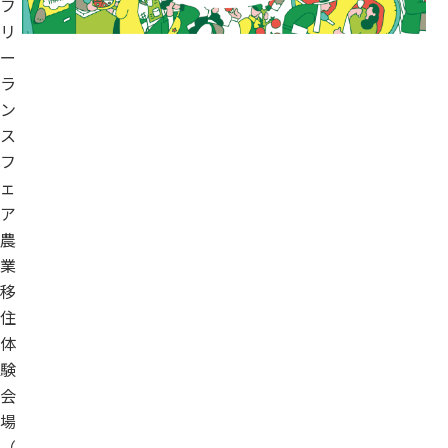
フ
リ
ー
ラ
ン
ス
フ
ェ
ア
農
業
移
住
体
験
会
場
（