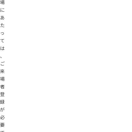
場
に
あ
た
っ
て
は
、
ご
来
場
者
登
録
が
必
要