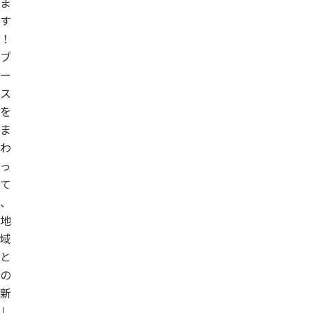
ま
す
！
ブ
ー
ス
を
ま
わ
っ
て
、
地
域
と
の
新
し