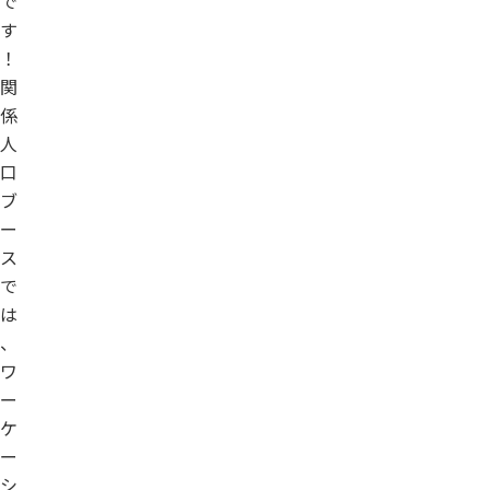
で
す
！
関
係
人
口
ブ
ー
ス
で
は
、
ワ
ー
ケ
ー
シ