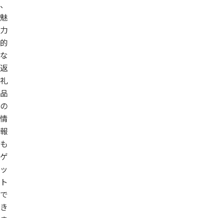
、
魅
力
的
な
返
礼
品
の
情
報
も
ゲ
ッ
ト
で
き