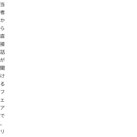
当
者
か
ら
直
接
話
が
聞
け
る
フ
ェ
ア
で
、
リ