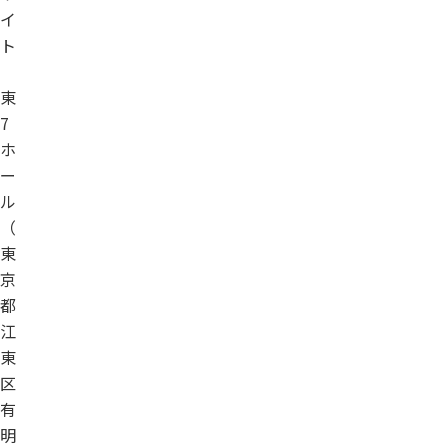
イ
ト
東
7
ホ
ー
ル
（
東
京
都
江
東
区
有
明