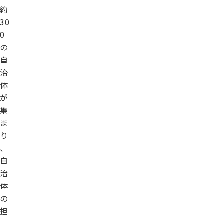
約
30
0
の
自
治
体
が
集
ま
り
、
自
治
体
の
担