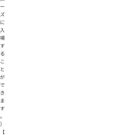
ー
ズ
に
入
場
す
る
こ
と
が
で
き
ま
す
。
）
【