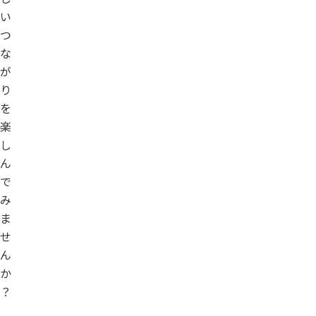
い
つ
な
が
り
を
楽
し
ん
で
み
ま
せ
ん
か
？