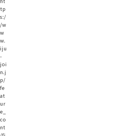
ht
tp
s:/
/w
w
w.
iju
-
joi
n.j
p/
fe
at
ur
e_
co
nt
/fi