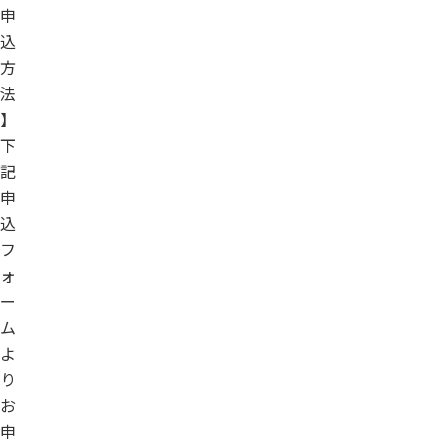
申
込
方
法
】
下
記
申
込
フ
ォ
ー
ム
よ
り
お
申