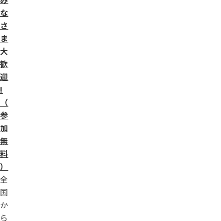
な
さ
ま
大
歓
迎
!
（
参
加
無
料
）
全
国
か
ら