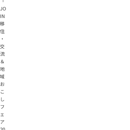
「
JO
IN
移
住
・
交
流
＆
地
域
お
こ
し
フ
ェ
ア
20