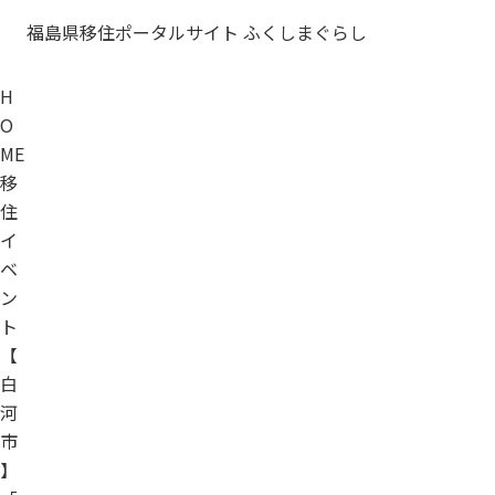
福島県移住ポータルサイト ふくしまぐらし
H
O
ME
移
住
イ
ベ
ン
ト
【
白
河
市
】