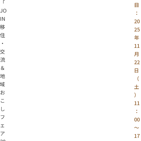
「
目
JO
：
IN
20
移
25
住
年
・
11
交
月
流
22
＆
日
地
（
域
土
お
）
こ
11
し
：
フ
00
ェ
～
ア
17