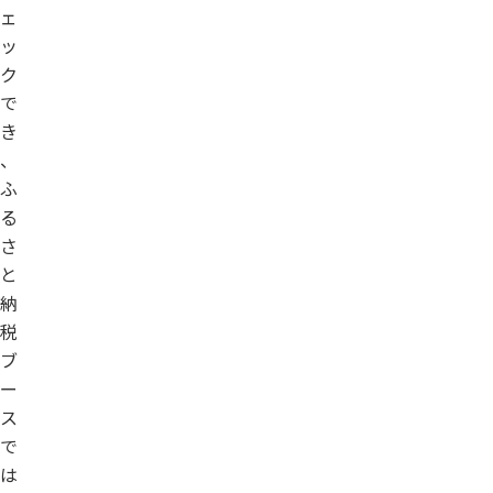
ェ
ッ
ク
で
き
、
ふ
る
さ
と
納
税
ブ
ー
ス
で
は