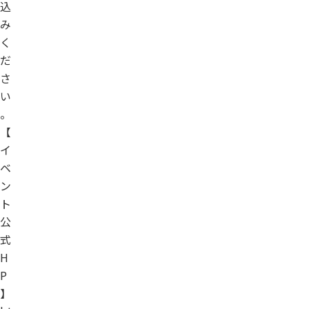
込
み
く
だ
さ
い
。
【
イ
ベ
ン
ト
公
式
H
P
】