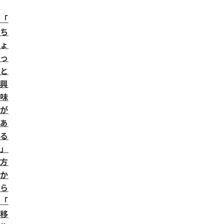
「
ち
ょ
っ
と
興
味
が
あ
る
」
方
か
ら
「
移