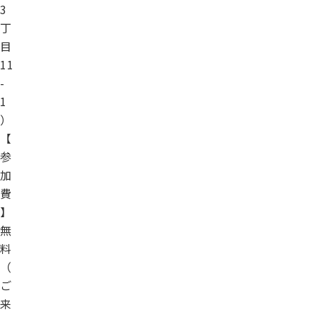
3
丁
目
11
-
1
）
【
参
加
費
】
無
料
（
ご
来