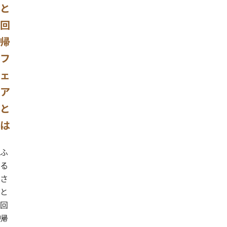
と
回
帰
フ
ェ
ア
と
は
ふ
る
さ
と
回
帰