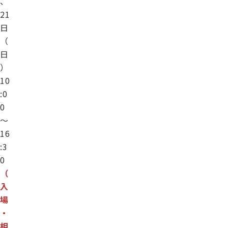
、
21
日
（
日
）
10
:0
0
～
16
:3
0
（
入
場
・
相