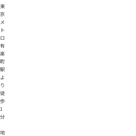
東
京
メ
ト
ロ
有
楽
町
駅
よ
り
徒
歩
1
分
地