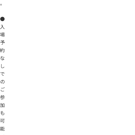
。
●
入
場
予
約
な
し
で
の
ご
参
加
も
可
能