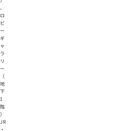
）
、
ロ
ビ
ー
ギ
ャ
ラ
リ
ー
（
地
下
1
階
）
JR
・