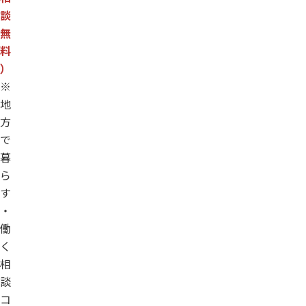
談
無
料
）
※
地
方
で
暮
ら
す
・
働
く
相
談
コ