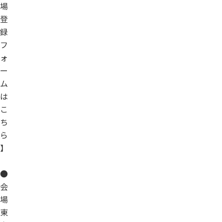
場
登
録
フ
ォ
ー
ム
は
こ
ち
ら
】
●
会
場
東