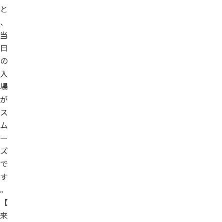
と
、
当
日
の
入
場
が
ス
ム
ー
ズ
で
す
。
【
来