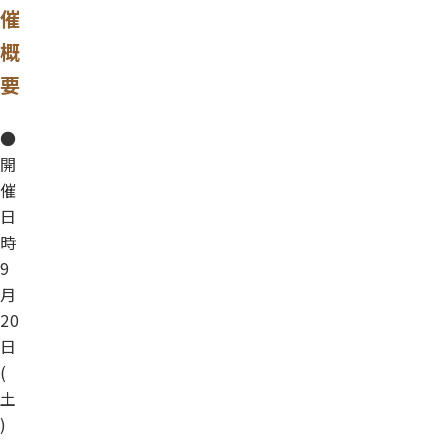
催
概
要
●
開
催
日
時
9
月
20
日
(
土
)