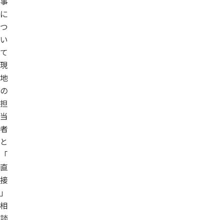
事
に
つ
い
て
現
地
の
担
当
者
と
「
直
接
」
相
談