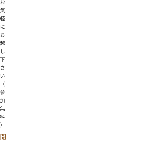
お
気
軽
に
お
越
し
下
さ
い
（
参
加
無
料
）
開