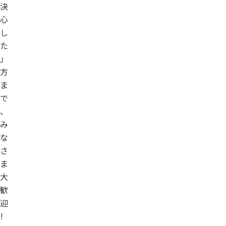
決
心
し
た
」
方
ま
で
、
み
な
さ
ま
大
歓
迎
!