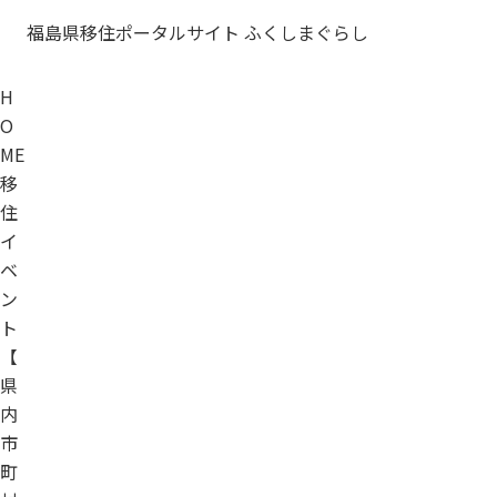
福島県移住ポータルサイト ふくしまぐらし
H
O
ME
移
住
イ
ベ
ン
ト
【
県
内
市
町