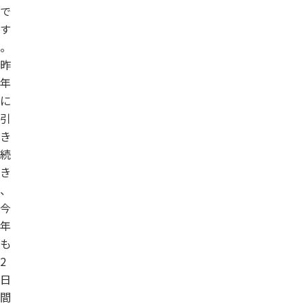
で
す
。
昨
年
に
引
き
続
き
、
今
年
も
2
日
間