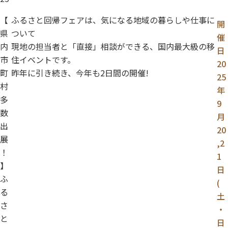
【
ふるさと回帰フェアは、気になる地域の暮らしや仕事に
開
県
ついて
催
内
現地の担当者と「直接」相談ができる、国内最大級の移
日
市
住イベントです。
20
町
昨年に引き続き、今年も2日間の開催!
25
村
年
多
9
数
月
出
20
展
,2
！
1
】
日
ふ
(
る
土
さ
・
と
日