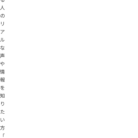
人
の
リ
ア
ル
な
声
や
情
報
を
知
り
た
い
方
「