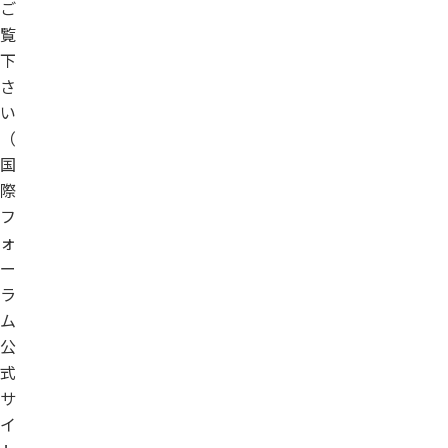
ご
覧
下
さ
い
（
国
際
フ
ォ
ー
ラ
ム
公
式
サ
イ