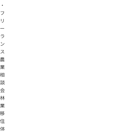
・
フ
リ
ー
ラ
ン
ス
農
業
相
談
会
林
業
移
住
体