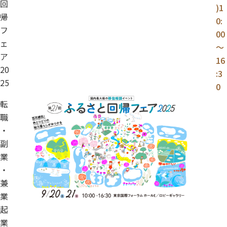
回
)1
帰
0:
フ
00
ェ
～
ア
16
20
:3
25
0
転
職
・
副
業
・
兼
業
起
業