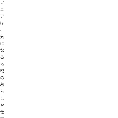
フ
ェ
ア
は
、
気
に
な
る
地
域
の
暮
ら
し
や
仕