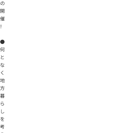
の
開
催
!
●
何
と
な
く
地
方
暮
ら
し
を
考