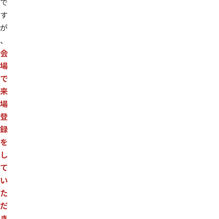
で
す
が
、
会
場
で
来
場
登
録
を
し
て
い
た
だ
き