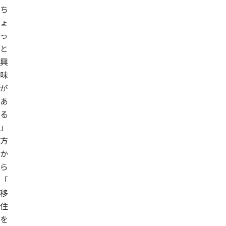
ち
ょ
っ
と
興
味
が
あ
る
」
方
か
ら
「
移
住
を