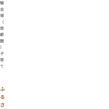
験
会
場
（
首
都
圏
）
子
育
て
ふ
る
さ