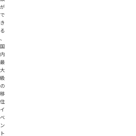
が
で
き
る
、
国
内
最
大
級
の
移
住
イ
ベ
ン
ト