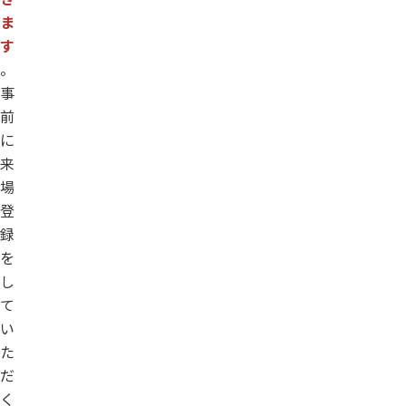
ま
す
。
事
前
に
来
場
登
録
を
し
て
い
た
だ
く