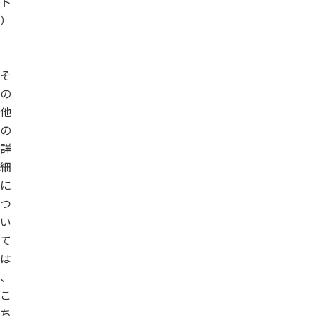
ト
）
そ
の
他
の
詳
細
に
つ
い
て
は
、
こ
ち