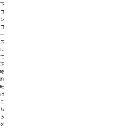
下
コ
ン
コ
ー
ス
に
て
連
絡
詳
細
は
こ
ち
ら
を