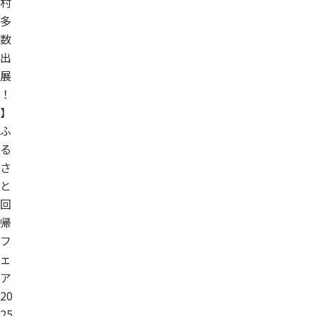
村
多
数
出
展
！
】
ふ
る
さ
と
回
帰
フ
ェ
ア
20
25