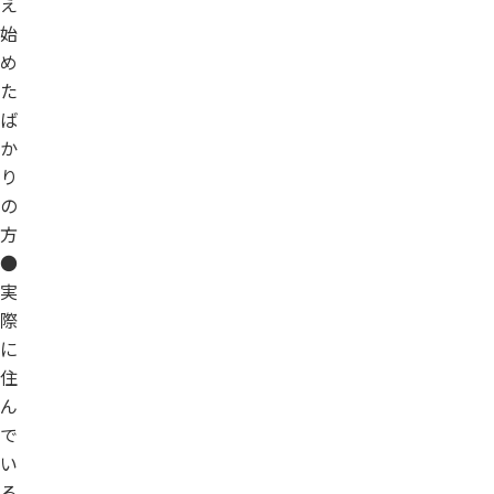
え
始
め
た
ば
か
り
の
方
●
実
際
に
住
ん
で
い
る