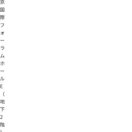
京
国
際
フ
ォ
ー
ラ
ム
ホ
ー
ル
E
（
地
下
2
階