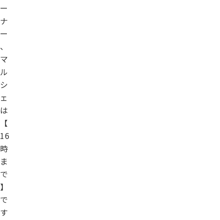
ー
ナ
ー
、
マ
ル
シ
ェ
は
【
16
時
ま
で
】
で
す