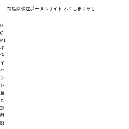
福島県移住ポータルサイト ふくしまぐらし
H
O
ME
移
住
イ
ベ
ン
ト
食
と
放
射
能