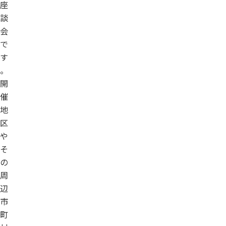
座
談
会
で
す
。
開
催
地
区
や
そ
の
周
辺
市
町