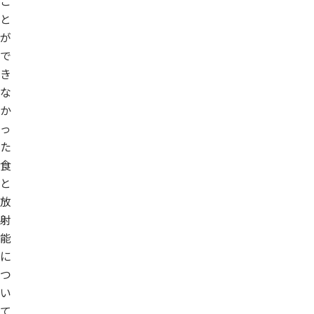
こ
と
が
で
き
な
か
っ
た
食
と
放
射
能
に
つ
い
て