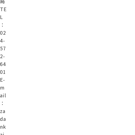
局
TE
L
：
02
4-
57
2-
64
01
E-
m
ail
：
za
da
nk
ai