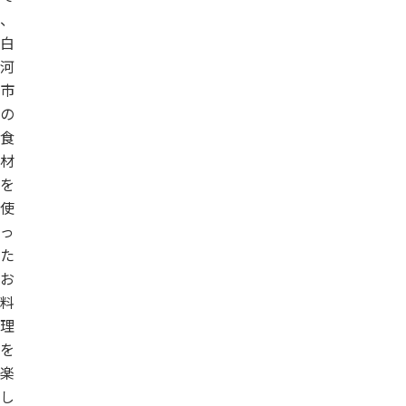
、
白
河
市
の
食
材
を
使
っ
た
お
料
理
を
楽
し