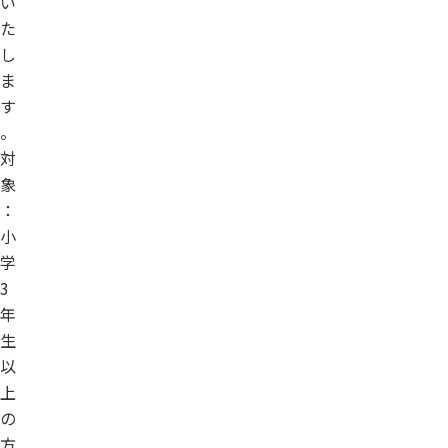
い
た
し
ま
す
。
対
象
：
小
学
3
年
生
以
上
の
方