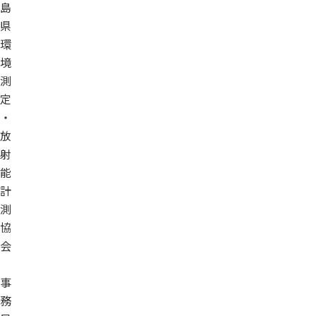
島
県
環
境
測
定
・
放
射
能
計
測
協
会
事
務