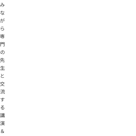
み
な
が
ら
専
門
の
先
生
と
交
流
す
る
講
演
＆