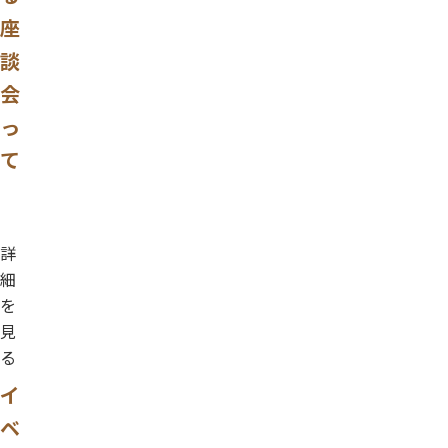
座
談
会
っ
て
詳
細
を
見
る
イ
ベ