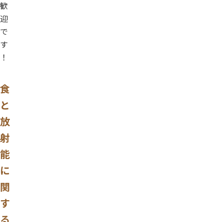
歓
迎
で
す
！
食
と
放
射
能
に
関
す
る