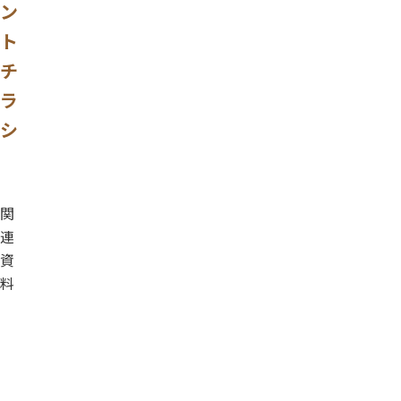
ン
ト
チ
ラ
シ
関
連
資
料