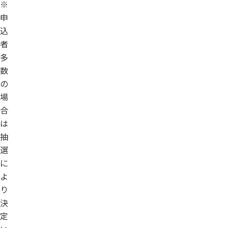
※
申
込
者
多
数
の
場
合
は
抽
選
に
よ
り
決
定