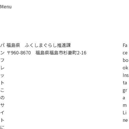
Menu
資料請求
移住相談
パ
福島県 ふくしまぐらし推進課
Fa
ン
〒960-8670 福島県福島市杉妻町2-16
ce
フ
bo
レ
ok
ッ
Ins
ト
ta
こ
gr
の
a
サ
m
イ
Li
ト
ne
に