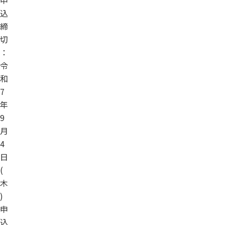
込
締
切
：
令
和
7
年
9
月
4
日
(
木
)
申
込