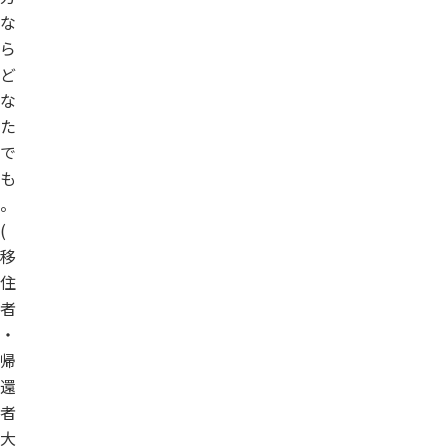
な
ら
ど
な
た
で
も
。
(
移
住
者
・
帰
還
者
大