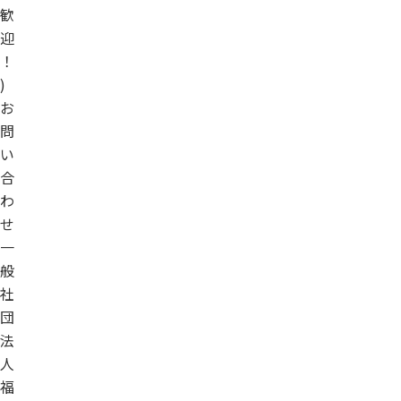
歓
迎
！
)
お
問
い
合
わ
せ
一
般
社
団
法
人
福