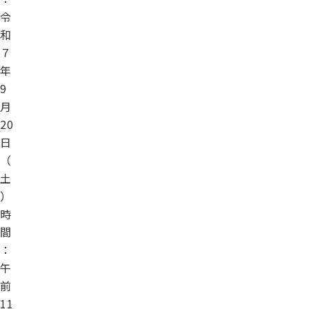
令
和
７
年
9
月
20
日
（
土
）
時
間
：
午
前
11