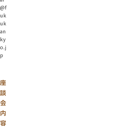
@f
uk
uk
an
ky
o.j
p
座
談
会
内
容