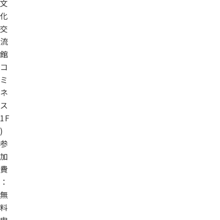
文
化
交
流
館
コ
ミ
ネ
ス
1F
)
参
加
費
：
無
料
申