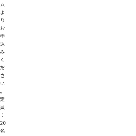
ム
よ
り
お
申
込
み
く
だ
さ
い
。
定
員
：
20
名