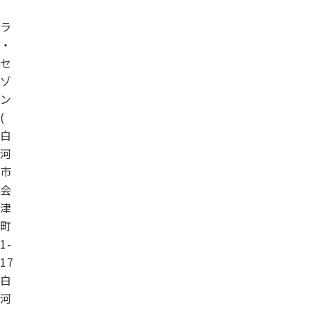
ラ
・
セ
ゾ
ン
(
白
河
市
会
津
町
1-
17
白
河