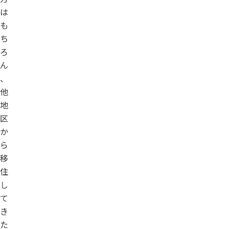
は
も
ち
ろ
ん
、
他
地
区
か
ら
移
住
し
て
き
た