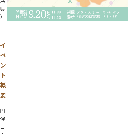
島
県
）
イ
ベ
ン
ト
概
要
開
催
日
：