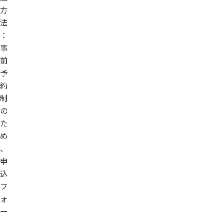
方
法
：
事
前
予
約
制
の
た
め
、
申
込
フ
ォ
ー