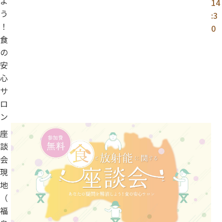
よ
14
う
:3
！
0
食
の
安
心
サ
ロ
ン
座
談
会
現
地
（
福