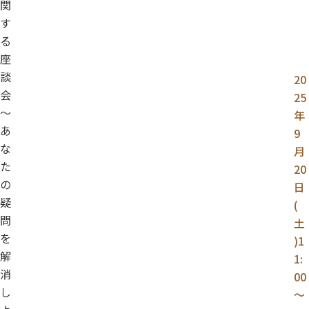
関
す
る
座
談
20
会
25
～
年
あ
9
な
月
た
20
の
日
疑
(
問
土
を
)1
解
1:
消
00
し
～