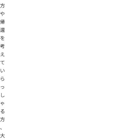
方
や
帰
還
を
考
え
て
い
ら
っ
し
ゃ
る
方
、
大