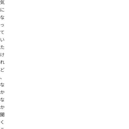
気
に
な
っ
て
い
た
け
れ
ど
、
な
か
な
か
聞
く