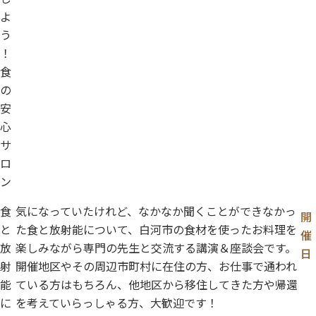
よ
う
！
食
の
安
心
サ
ロ
ン
食
気になっていたけれど、なかなか聞くことができなかっ
開
と
た食と放射能について、白河市の食材を使ったお料理を
催
放
楽しみながら専門の先生と交流する講演＆座談会です。
日
射
開催地区やその周辺市町村に在住の方、お仕事で通われ
能
ている方はもちろん、他地区から移住してきた方や帰還
に
を考えていらっしゃる方、大歓迎です！