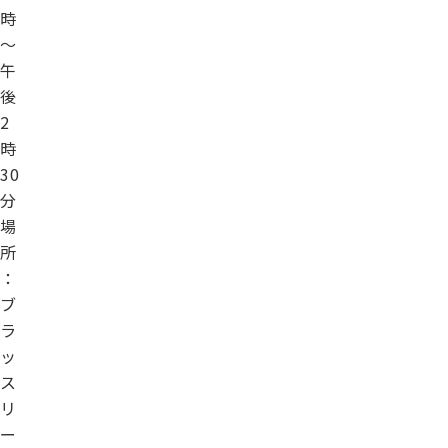
時
～
午
後
2
時
30
分
場
所
：
ブ
ラ
ッ
ス
リ
ー