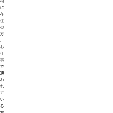
村
に
在
住
の
方
、
お
仕
事
で
通
わ
れ
て
い
る
方