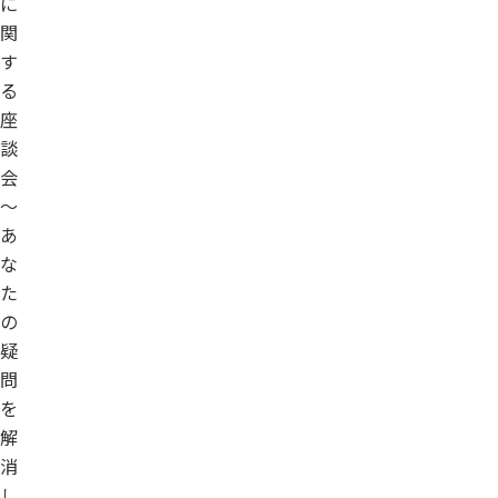
に
関
す
る
座
談
会
～
あ
な
た
の
疑
問
を
解
消
し