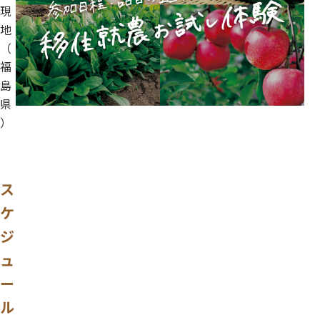
現
地
（
福
島
県
）
ス
ケ
ジ
ュ
ー
ル