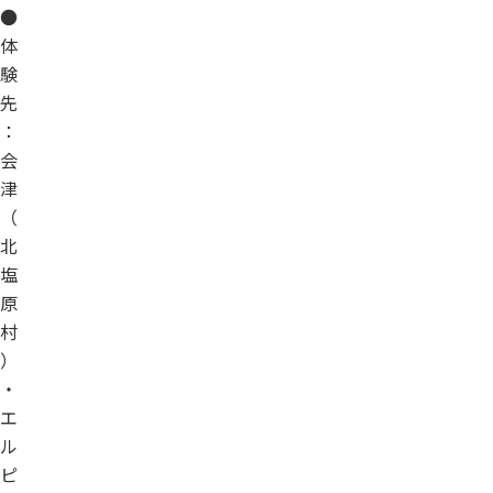
●
体
験
先
：
会
津
（
北
塩
原
村
）
・
エ
ル
ピ