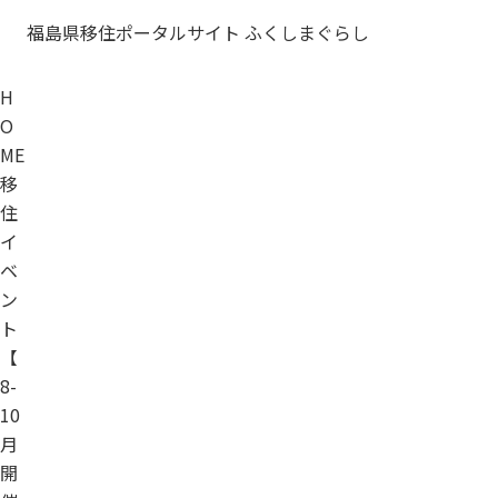
福島県移住ポータルサイト ふくしまぐらし
H
O
ME
移
住
イ
ベ
ン
ト
【
8-
10
月
開