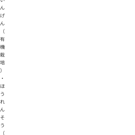
ん
げ
ん
（
有
機
栽
培
）
・
ほ
う
れ
ん
そ
う
（