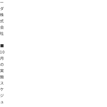
ー
ダ
株
式
会
社
■
10
月
の
実
施
ス
ケ
ジ
ュ