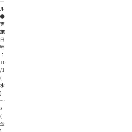
ー
ル
●
実
施
日
程
：
10
/1
(
水
)
～
3
(
金
)