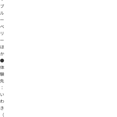
ブ
ル
ー
ベ
リ
ー
ほ
か
●
体
験
先
：
い
わ
き
（