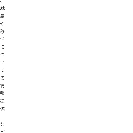
、
就
農
や
移
住
に
つ
い
て
の
情
報
提
供
な
ど