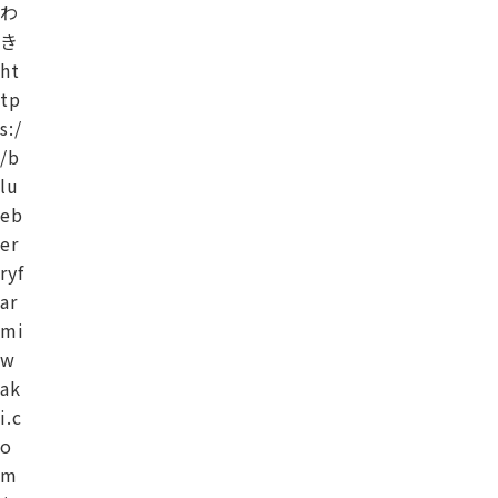
わ
き
ht
tp
s:/
/b
lu
eb
er
ryf
ar
mi
w
ak
i.c
o
m