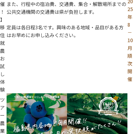
20
催
また、行程中の宿泊費、交通費、集合・解散場所までの
25
！
公共交通機関の交通費は県が負担します。
年
】
8
移
定員は各日程3名です。興味のある地域・品目がある方
－
住
はお早めにお申し込みください。
10
就
月
農
順
お
次
試
開
し
催
体
験
ツ
ア
ー
農
業