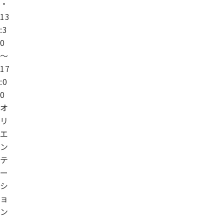
・
13
:3
0
～
17
:0
0
オ
リ
エ
ン
テ
ー
シ
ョ
ン