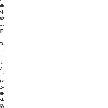
●
体
験
品
目
：
な
し
・
り
ん
ご
ほ
か
●
体
験