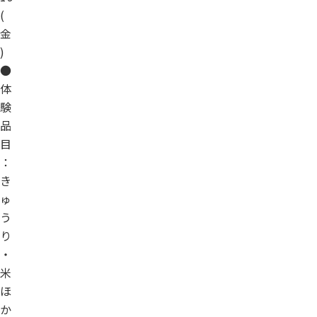
(
金
)
●
体
験
品
目
：
き
ゅ
う
り
・
米
ほ
か