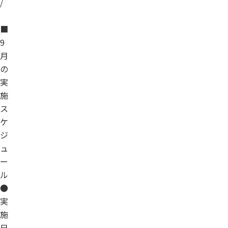
/
■
9
月
の
実
施
ス
ケ
ジ
ュ
ー
ル
●
実
施
日