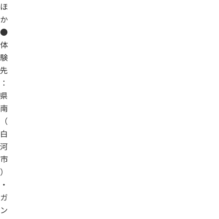
ほ
か
●
体
験
先
：
県
南
（
白
河
市
）
・
ガ
ン