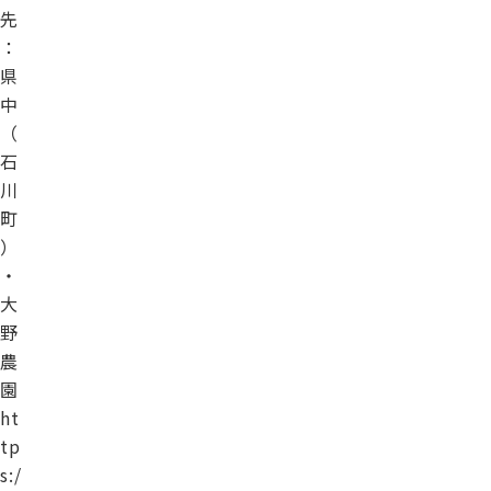
先
：
県
中
（
石
川
町
）
・
大
野
農
園
ht
tp
s:/