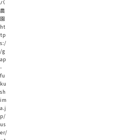
バ
農
園
ht
tp
s:/
/g
ap
-
fu
ku
sh
im
a.j
p/
us
er/