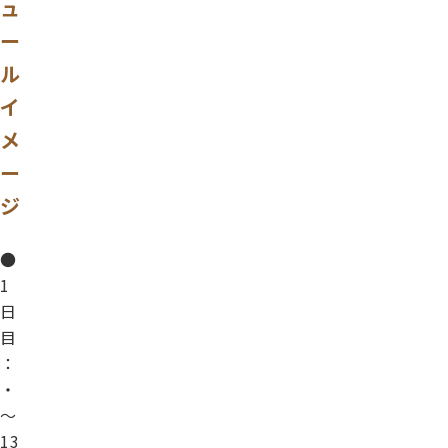
ュ
ー
ル
イ
メ
ー
ジ
●
1
日
目
：
・
～
13