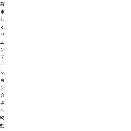
乗
車
し
オ
リ
エ
ン
テ
ー
シ
ョ
ン
会
場
へ
移
動