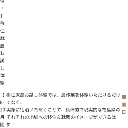
催
！
】
移
住
就
農
お
試
し
体
験
【
移住就農お試し体験では、農作業を体験いただけるだけ
開
8-
でなく、
催
10
実際に宿泊いただくことで、具体的で現実的な福島県の
日
月
それぞれの地域への移住＆就農のイメージができるは
開
ず！