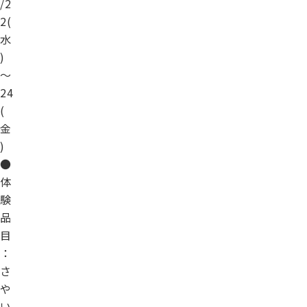
/2
2(
水
)
～
24
(
金
)
●
体
験
品
目
：
さ
や
い