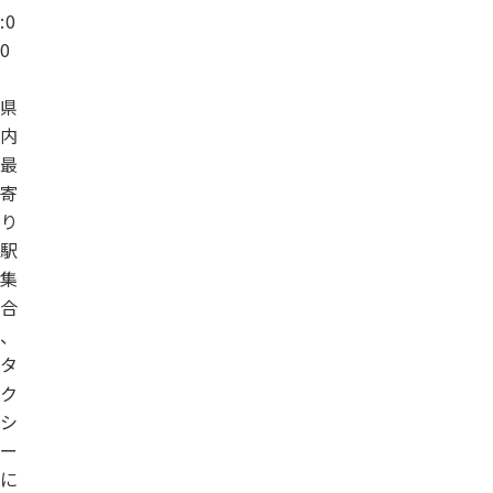
:0
0
県
内
最
寄
り
駅
集
合
、
タ
ク
シ
ー
に