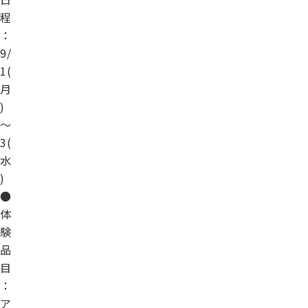
程
：
9/
1(
月
)
～
3(
水
)
●
体
験
品
目
：
ア