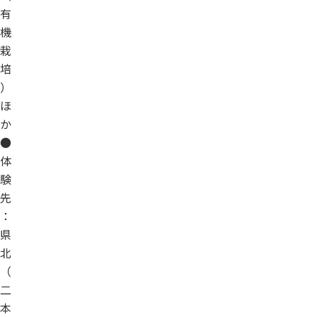
有
機
栽
培
）
ほ
か
●
体
験
先
：
県
北
（
二
本