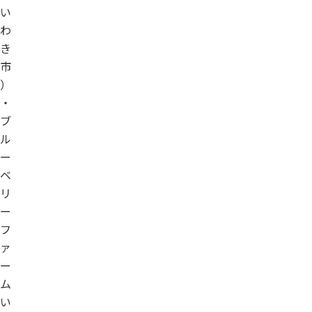
い
わ
き
市
）
・
ブ
ル
ー
ベ
リ
ー
フ
ァ
ー
ム
い