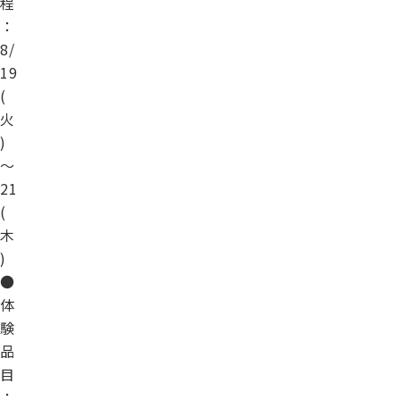
程
：
8/
19
(
火
)
～
21
(
木
)
●
体
験
品
目
：