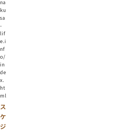
na
ku
sa
-
lif
e.i
nf
o/
in
de
x.
ht
ml
ス
ケ
ジ