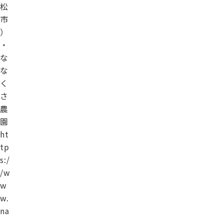
松
市
）
・
な
な
く
さ
農
園
ht
tp
s:/
/w
w
w.
na