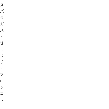
ス
パ
ラ
ガ
ス
・
き
ゅ
う
り
・
ブ
ロ
ッ
コ
リ
ー