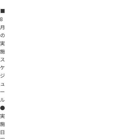
■
8
月
の
実
施
ス
ケ
ジ
ュ
ー
ル
●
実
施
日