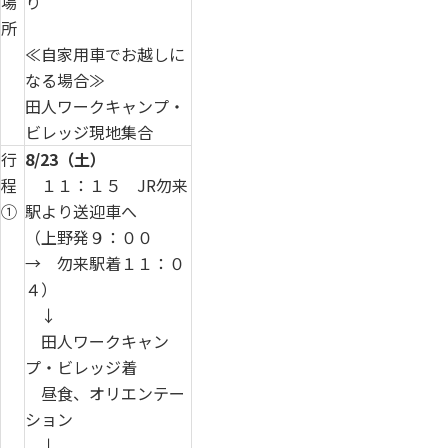
場
り
所
≪自家用車でお越しに
なる場合≫
田人ワークキャンプ・
ビレッジ現地集合
行
8/23（土）
程
１１：１５ JR勿来
①
駅より送迎車へ
（上野発９：００
→ 勿来駅着１１：０
４）
↓
田人ワークキャン
プ・ビレッジ着
昼食、オリエンテー
ション
↓