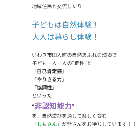
地域住民と交流したり
子どもは自然体験！
大人は暮らし体験！
いわき市田人町の自然あふれる環境で
子ども一人一人の“個性”と
「
自己肯定感
」
「
やりきる力
」
「
協調性
」
といった
非認知能力
“
”
を、自然遊びを通して楽しく育む
「
しもさん
」が皆さんをお待ちしています！！