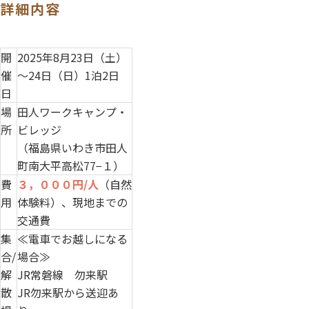
詳細内容
開
2025年8月23日（土）
催
～24日（日）1泊2日
日
場
田人ワークキャンプ・
所
ビレッジ
（福島県いわき市田人
町南大平高松77−１）
費
３，０００円/人
（自然
用
体験料）、現地までの
交通費
集
≪電車でお越しになる
合/
場合≫
解
JR常磐線 勿来駅
散
JR勿来駅から送迎あ